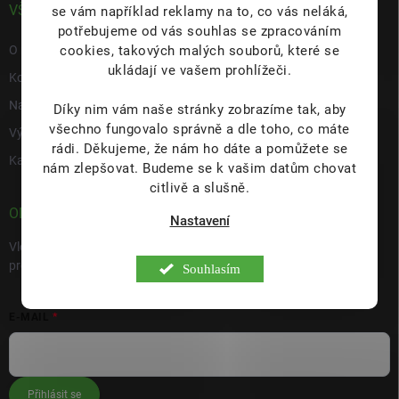
VŠE O NÁS
se vám například reklamy na to, co vás neláká,
potřebujeme od vás souhlas se zpracováním
cookies, takových malých souborů, které se
O nás
ukládají ve vašem prohlížeči.
Kontakty
Napište nám
Díky nim vám naše stránky zobrazíme tak, aby
všechno fungovalo správně a dle toho, co máte
Výdejní místo s prodejnou Hulín
rádi.
Děkujeme, že nám ho dáte a pomůžete se
Kariéra
nám zlepšovat. Budeme se k vašim datům chovat
citlivě a slušně.
ODEBÍRAT NEWSLETTER
Nastavení
Vložte svůj e-mail a my vám budeme zasílat informace o nových
produktech na našem e-shopu.
Souhlasím
E-MAIL
Přihlásit se