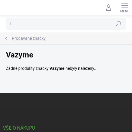
Přejít
na
obsah
Hledat
Prodávané značky
Vazyme
Žádné produkty značky
Vazyme
nebyly nalezeny...
Z
á
p
a
t
í
VŠE O NÁKUPU