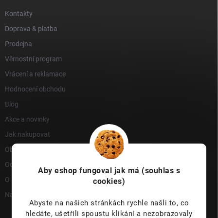
Kontakty
Doprava & platba
Prodejna
Věrnostní program
Vrácení a reklamace
Hodnocení obchodu
Blog
Akce a novinky
Jak nakupovat
Obchodní podmínky
Ochrana osobních údajů
Aby eshop
fungoval jak má (souhlas s
O nás
cookies)
Napište nám
Abyste na našich stránkách rychle našli to, co
hledáte, ušetřili spoustu klikání a nezobrazovaly