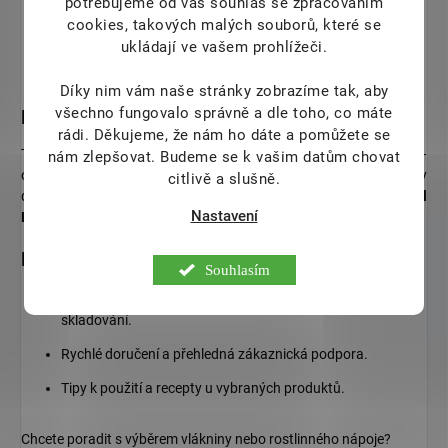
potřebujeme od vás souhlas se zpracováním
Probiotické produkty
a směsi – péče o střevní mikrobiom.
cookies, takových malých souborů, které se
Superpotraviny
, směsi pro
bezlepkovou dietu
a zdravé
ukládají ve vašem prohlížeči.
pečení.
Díky nim vám naše stránky zobrazíme tak, aby
všechno fungovalo správně a dle toho, co máte
Kvalita, na kterou je spoleh
rádi.
Děkujeme, že nám ho dáte a pomůžete se
TOPNATUR klade důraz na bezpečnost a stálou kvalitu výroby –
nám zlepšovat. Budeme se k vašim datům chovat
od roku
2005
je držitelem certifikací
ISO 9001
a
HACCP
. Díky
citlivě a slušně.
dlouhodobé spolupráci se společností
Probiotics International
Nastavení
Ltd.
(Velká Británie) rozvíjí i nabídku s probiotickým zaměřením.
Proč nakoupit TOPNATUR na Nestonej.cz
Souhlasím
Ověřený český dodavatel, čerstvé šarže a pečlivé
skladování.
Rychlé doručení a přehledná zákaznická podpora.
Tipy k použití a recepty u vybraných produktů.
Chcete poradit s výběrem vlákniny nebo rostlinného nápoje?