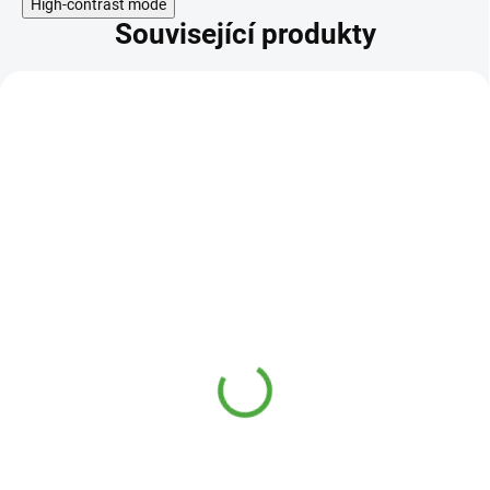
High-contrast mode
Související produkty
KÓD:
TOP_36805
Topnatur SLIM&FIT
PROTEIN shake vanilka
30 g
29 Kč
SKLADEM
SLIM&FIT PROTEIN shake vanilka
je vysokoproteinový nápoj s