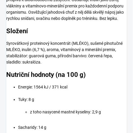
vlákniny a vitamínovo-minerální premix pro každodenní podporu
organismu. Osvěžující jahodová chuť z něj dělá skvělý nápoj jako
rychlou snídani, svačinu nebo doplněk po tréninku. Bez lepku.
Složení
Syrovátkový proteinový koncentrát (MLÉKO), sušené plnotučné
MLÉKO, inulin (6,7 %), aroma, vitamínový a minerální premix,
stabilizátor: guarová guma, přírodní barvivo: červená řepa,
sladidlo: sukralóza.
Nutriční hodnoty (na 100 g)
Energie: 1564 kJ / 371 kcal
Tuky: 8 g
z toho nasycené mastné kyseliny: 2,9 g
Sacharidy: 14 g