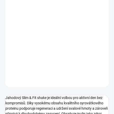
11.8.2026
MOŽNOSTI
DORUČENÍ
−
+
Přidat do košíku
SLIM&FIT PROTEIN shake jahoda je vysokoproteinový nápoj s
výraznou a svěží jahodovou chutí. Zasytí na dlouhé hodiny,
podpoří svaly a dodá tělu důležité živiny. Bez lepku, s vlákninou,
vitamíny a minerály.
DETAILNÍ INFORMACE
ZEPTAT SE
HLÍDAT
Jahodový Slim & Fit shake je ideální volbou pro aktivní den bez
kompromisů. Díky vysokému obsahu kvalitního syrovátkového
proteinu podporuje regeneraci a udržení svalové hmoty a zároveň
přispívá k dlouhodobému zasycení. Obsahuje inulin jako zdroj