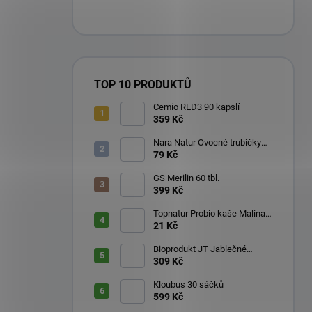
TOP 10 PRODUKTŮ
Cemio RED3 90 kapslí
359 Kč
Nara Natur Ovocné trubičky
Lavaš 140 g
79 Kč
GS Merilin 60 tbl.
399 Kč
Topnatur Probio kaše Malina
60 g
21 Kč
Bioprodukt JT Jablečné
trubičky 43 ks (540 g)
309 Kč
Kloubus 30 sáčků
599 Kč