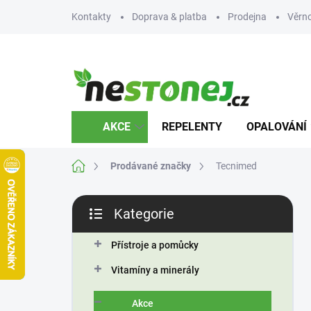
Přejít
Kontakty
Doprava & platba
Prodejna
Věrn
na
obsah
AKCE
REPELENTY
OPALOVÁNÍ
Domů
Prodávané značky
Tecnimed
P
Kategorie
o
Přeskočit
s
kategorie
t
Přístroje a pomůcky
r
Vitamíny a minerály
a
n
Akce
n