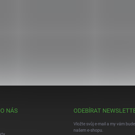
 O NÁS
ODEBÍRAT NEWSLETT
Vložte svůj e-mail a my vám bud
našem e-shopu.
kty