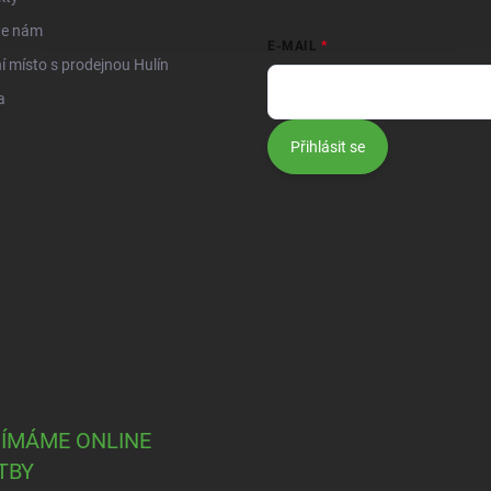
te nám
E-MAIL
í místo s prodejnou Hulín
a
Přihlásit se
JÍMÁME ONLINE
TBY