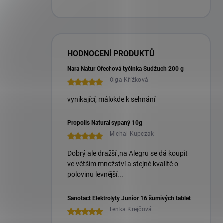
HODNOCENÍ PRODUKTŮ
Nara Natur Ořechová tyčinka Sudžuch 200 g
Olga Křížková
vynikající, málokde k sehnání
Propolis Natural sypaný 10g
Michal Kupczak
Dobrý ale dražší ,na Alegru se dá koupit
ve větším množství a stejné kvalitě o
polovinu levnější...
Sanotact Elektrolyty Junior 16 šumivých tablet
Lenka Krejčová