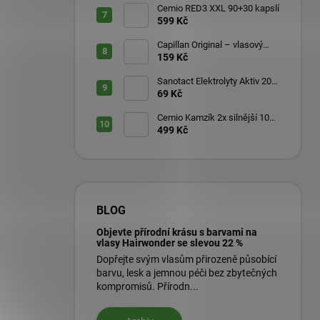
Cemio RED3 XXL 90+30 kapslí
599 Kč
Capillan Original – vlasový
aktivátor 200 ml
159 Kč
Sanotact Elektrolyty Aktiv 20
šumivých tablet
69 Kč
Cemio Kamzík 2x silnější 100
kapslí + 50 kapslí
499 Kč
BLOG
Objevte přírodní krásu s barvami na
vlasy Hairwonder se slevou 22 %
Dopřejte svým vlasům přirozeně působící
barvu, lesk a jemnou péči bez zbytečných
kompromisů. Přírodn...