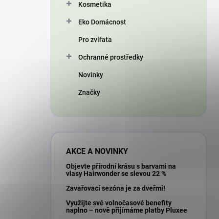
Kosmetika
Eko Domácnost
Pro zvířata
Ochranné prostředky
Novinky
Značky
AKCE A NOVINKY
Objevte přírodní krásu s barvami na
vlasy Hairwonder se slevou 22 %
Zavařovací sezóna je za dveřmi!
Využijte své volnočasové benefity
naplno – nově přijímáme platby Pluxee