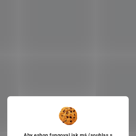
Aby eshop
fungoval jak má (souhlas s