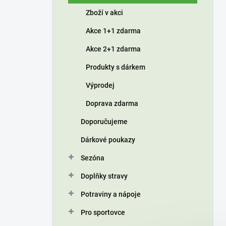
í
Zboží v akci
p
a
Akce 1+1 zdarma
n
Akce 2+1 zdarma
e
l
Produkty s dárkem
Výprodej
Doprava zdarma
Doporučujeme
Dárkové poukazy
Sezóna
Doplňky stravy
Potraviny a nápoje
Pro sportovce