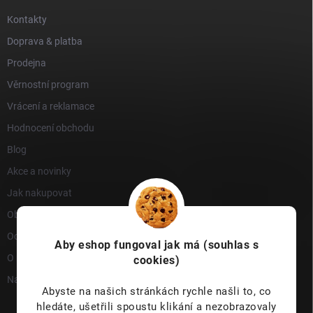
Kontakty
Doprava & platba
Prodejna
Věrnostní program
Vrácení a reklamace
Hodnocení obchodu
Blog
Akce a novinky
Jak nakupovat
Obchodní podmínky
Ochrana osobních údajů
Aby eshop
fungoval jak má (souhlas s
O nás
cookies)
Napište nám
Abyste na našich stránkách rychle našli to, co
hledáte, ušetřili spoustu klikání a nezobrazovaly