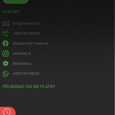
KONTAKT
info
@
nestonej.cz
+420736708220
Sledujte náš Facebook
nestonej.cz
Nestonej.cz
+420736708220
PŘIJÍMÁME ONLINE PLATBY