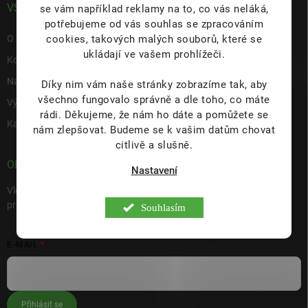
VŠE O NÁS
se vám například reklamy na to, co vás neláká,
potřebujeme od vás souhlas se zpracováním
cookies, takových malých souborů, které se
O nás
ukládají ve vašem prohlížeči.
Kontakty
Napište nám
Díky nim vám naše stránky zobrazíme tak, aby
všechno fungovalo správně a dle toho, co máte
Výdejní místo s prodejnou Hulín
rádi.
Děkujeme, že nám ho dáte a pomůžete se
Kariéra
nám zlepšovat. Budeme se k vašim datům chovat
citlivě a slušně.
ODEBÍRAT NEWSLETTER
Nastavení
Vložte svůj e-mail a my vám budeme zasílat informace o nových
produktech na našem e-shopu.
Souhlasím
E-MAIL
Přihlásit se