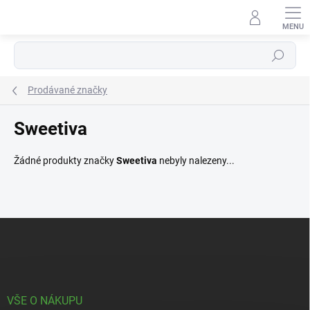
Přejít
na
obsah
Hledat
Prodávané značky
Sweetiva
Žádné produkty značky
Sweetiva
nebyly nalezeny...
Z
á
p
a
t
í
VŠE O NÁKUPU