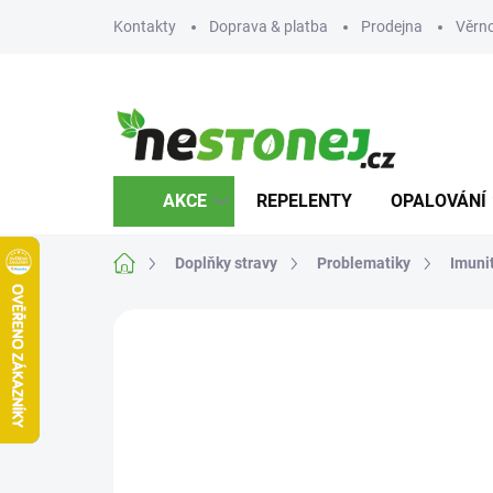
Přejít
Kontakty
Doprava & platba
Prodejna
Věrn
na
obsah
AKCE
REPELENTY
OPALOVÁNÍ
Domů
Doplňky stravy
Problematiky
Imuni
2 hodnocení
Podrobnosti hodnocení
ZNA