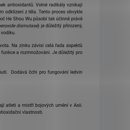
ek antioxidantů. Volné radikály vznikají
m odklízení z těla. Tento proces obvykle
 proč He Shou Wu působí tak účinně právě
eroxide dismutase
) je důležitý přirozený,
 vodíku.
ota. Na zinku závisí celá řada aspektů
é funkce a rozmnožování. Je důležitý pro
rnutí. Dodává čchi pro fungování ledvin
í atleti a mistři bojových umění v Asii.
tioxidační vlastnosti.