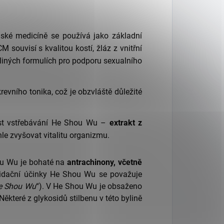
ínské medicíně se používá jako základní
M souvisí s kvalitou kostí, žláz z vnitřní
liných formulích pro podporu sexualního
krevního tonika, což je obzvláště důležité
nnost vstřebávání He Shou Wu –
extrakt z
le zvyšovat vitalitu organizmu.
u Wu je bohaté na
antrachinony, včetně
ioxidační účinky He Shou Wu se považuje
He Shou Wu
“). V He Shou Wu je obsaženo
 Některé z glykosidů stilbenu v této bylině