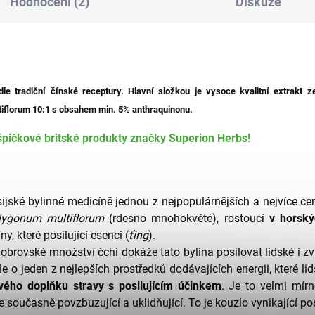
Hodnocení (2)
Diskuze
le tradiční čínské receptury. Hlavní složkou je v
ysoce kvalitní extrakt
tiflorum 10:1 s obsahem min. 5% anthraquinonu.
ičkové britské produkty značky
Superion Herbs
!
jské bylinné medicíně jednou z nejpopulárnějších a nejvíce ce
lygonum multiflorum
(rdesno mnohokvěté), rostoucí
v horský
, které posilující esenci (
ťing
).
brovské množství čchi dokáže tato bylina posilovat lidské i zví
e o jeden z nejlepších prostředků dodávajících energii, které l
ého doplňku stravy s posilujícím účinkem
. Je to velmi mír
 současně povzbuzující a uklidňující. To je kouzlo vynikající posi