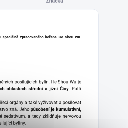
Značka
 ze speciálně zpracovaného kořene He Shou Wu.
něných posilujících bylin. He Shou Wu je
ch oblastech střední a jižní Číny
. Patří
řecí orgány a také vyživovat a posilovat
idstvo zná. Jeho
působení je kumulativní,
né sedativum, a tedy zklidňuje nervovou
lující byliny.