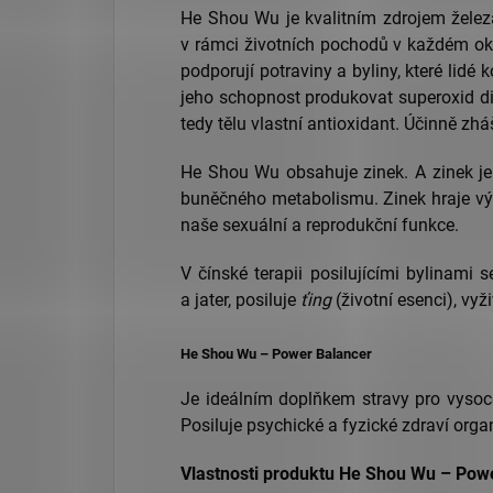
He Shou Wu je kvalitním zdrojem železa.
v rámci životních pochodů v každém okam
podporují potraviny a byliny, které lid
jeho schopnost produkovat superoxid 
tedy tělu vlastní antioxidant. Účinně zh
He Shou Wu obsahuje zinek. A zinek je
buněčného metabolismu. Zinek hraje význ
naše sexuální a reprodukční funkce.
V čínské terapii posilujícími bylinami
a jater, posiluje
ťing
(životní esenci), vyž
He Shou Wu – Power Balancer
Je ideálním doplňkem stravy pro vysoce 
Posiluje psychické a fyzické zdraví orga
Vlastnosti produktu He Shou Wu – Pow