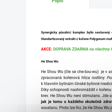
Popis
Synergicky působící komplex bylin sestavený d
Standartizovaný extrakt z kořene Polygonum mul
AKCE:
DOPRAVA ZDARMA na všechny šp
He Shou Wu
He Shou Wu (čte se che-šou-wu) je v asi
zpracovaná kořenová hlíza rostliny
Po
k hlavním bylinám čínské bylinné medicíny
Díky schopnosti nashromáždit v kořenu o
krev. He Shou Wu není stimulans. Jde al
jak je tomu u každého skutečně zdrav
soustavu. Proto lze říci, že He Shou Wu je