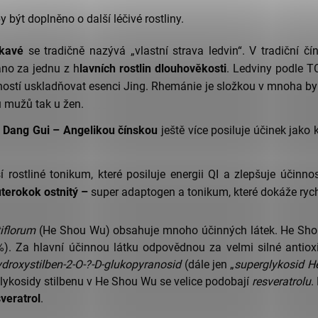
být doplněno o další léčivé rostliny.
kavé
se tradičně nazývá „vlastní strava ledvin“. V tradiční č
áno za jednu z h
lavních rostlin dlouhověkosti
. Ledviny podle TC
ností uskladňovat esenci Jing. Rhemánie je složkou v mnoha by
u mužů tak u žen.
Dang Gui – Angelikou čínskou
ještě více posiluje účinek jako 
ší rostliné tonikum, které posiluje energii QI a zlepšuje úči
terokok ostnitý –
super adaptogen a tonikum, které dokáže rych
iflorum
(He Shou Wu) obsahuje mnoho účinných látek. He Sho
,7 %). Za hlavní účinnou látku odpovědnou za velmi silné ant
hydroxystilben-2-O-?-D-glukopyranosid
(dále jen „
superglykosid 
ykosidy stilbenu v He Shou Wu se velice podobají
resveratrolu
.
sveratrol
.