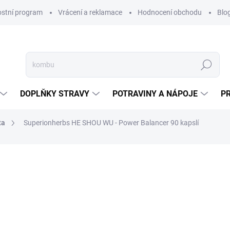
ostní program
Vrácení a reklamace
Hodnocení obchodu
Blo
Hledat
DOPLŇKY STRAVY
POTRAVINY A NÁPOJE
P
ta
Superionherbs HE SHOU WU - Power Balancer 90 kapslí
ČKA:
SUPERIONHERBS
790 Kč
ZDARMA
Měrná
SKLADEM
(2 KS)
cena:
MŮŽEME DORUČIT DO:
10.8.2