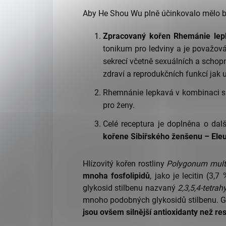
Aby He Shou Wu plně účinkovalo mělo by 
Zpracovaný kořen Rhemánie lep
tonikum pro ledviny a je považov
sekrecí včetně sexuálních a schop
zdraví a reprodukčních funkcí jak 
Rhemnánie lepkavá v kombinaci s
pro ženy.
Celé receptura je doplněna o dal
kořene Sibiřského ženšenu – Eleu
Hlízovitý kořen rostliny
Polygonum mult
mnoha fosfolipidů
, jako je lecitin (3
glykosid stilbenu nazvaný
2,3,5,4-tetra
mnoho podobných glykosidů stilbenu. Gl
jsou ovšem silnější antioxidanty než re