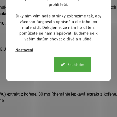
prohlížeči.
nuje úpravu nakrájených plátků kořene pomocí černých fazolí 
okou účinnost a je vhodný pro dlouhodobé užívání
Díky nim vám naše stránky zobrazíme tak, aby
všechno fungovalo správně a dle toho, co
e 10:1 s obsahem min. 5% anthraquinonu
máte rádi.
Děkujeme, že nám ho dáte a
pomůžete se nám zlepšovat. Budeme se k
vašim datům chovat citlivě a slušně.
NG JING XU
Nastavení
Souhlasím
extrakt z kořene, 30 mg Rhemánie lepkavá extrakt z kořene, 
ne