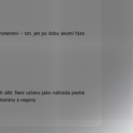
hotenství – tzn. jen po dobu akutní fáze
h dětí. Není určeno jako náhrada pestré
etariány a vegany.