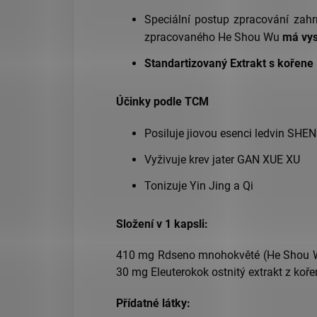
Speciální postup zpracování zahr
zpracovaného He Shou Wu
má vys
Standartizovaný Extrakt s kořen
Účinky podle TCM
Posiluje jiovou esenci ledvin SHE
Vyživuje krev jater GAN XUE XU
Tonizuje Yin Jing a Qi
Složení v 1 kapsli:
410 mg Rdseno mnohokvěté (He Shou Wu) 
30 mg Eleuterokok ostnitý extrakt z koře
Přídatné látky: