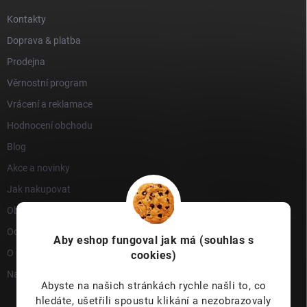
Kontakty
Doprava & platba
Prodejna
Věrnostní program
Vrácení a reklamace
Hodnocení obchodu
Blog
Akce a novinky
Jak nakupovat
Obchodní podmínky
Ochrana osobních údajů
Aby eshop
fungoval jak má (souhlas s
O nás
cookies)
Napište nám
Abyste na našich stránkách rychle našli to, co
hledáte, ušetřili spoustu klikání a nezobrazovaly