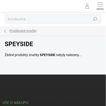
Přejít
na
obsah
Hledat
Prodávané značky
SPEYSIDE
Žádné produkty značky
SPEYSIDE
nebyly nalezeny...
Z
á
p
a
t
í
VŠE O NÁKUPU