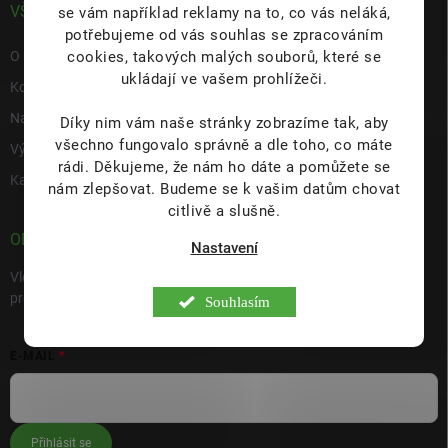
VŠE O NÁS
se vám například reklamy na to, co vás neláká,
potřebujeme od vás souhlas se zpracováním
cookies, takových malých souborů, které se
O nás
ukládají ve vašem prohlížeči.
Kontakty
Napište nám
Díky nim vám naše stránky zobrazíme tak, aby
všechno fungovalo správně a dle toho, co máte
Výdejní místo s prodejnou Hulín
rádi.
Děkujeme, že nám ho dáte a pomůžete se
Kariéra
nám zlepšovat. Budeme se k vašim datům chovat
citlivě a slušně.
ODEBÍRAT NEWSLETTER
Nastavení
Vložte svůj e-mail a my vám budeme zasílat informace o nových
produktech na našem e-shopu.
Souhlasím
E-MAIL
Přihlásit se