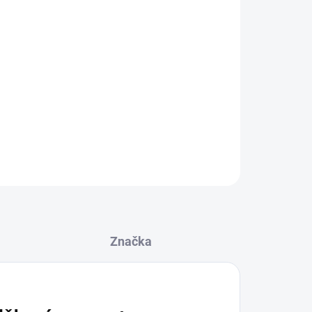
Přidat do košíku
e se dodržovat zdravý životní styl včetně
elné pestré stravy? Ne vždy to však jde, a proto
která vám dodá energii a důležité živiny vždy, když
cké balení obsahuje dýňová semínka, ...
ZEPTAT SE
HLÍDAT
Značka