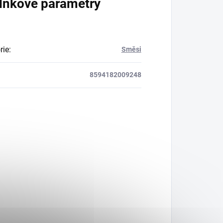
lňkové parametry
rie
:
Směsi
8594182009248