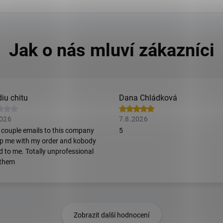
iu chitu
Dana Chládková
2026
7.8.2026
t couple emails to this company
5
lp me with my order and kobody
ed to me. Totally unprofessional
 them
Zobrazit další hodnocení