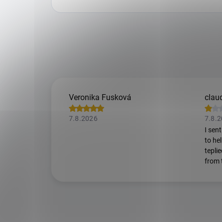
Veronika Fusková
claud
7.8.2026
7.8.
I sen
to he
tepli
from