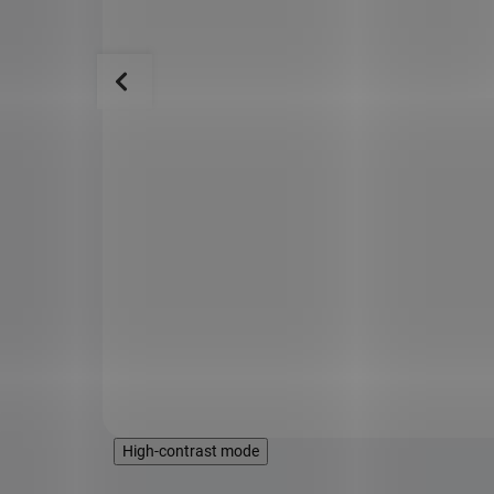
y 50 g
Allnature Směs svačinka Mlsoun 60
g
SKLADEM
39 Kč
SKLADEM
ed ze
Dnešní hektický způsob života a nedostatek
jedny z
času na kvalitní jídlo jde ruku v ruce se stresem,
zdravotními problémy, přibýváním na váze,
únavou i nedostatkem energie. Praktická
Allnature Svačinka Mlsoun vám proto dodá
energii vždy, když budete potřebovat. Vzhledem
Do košíku
k tomu, že obsahuje superpotra...
High-contrast mode