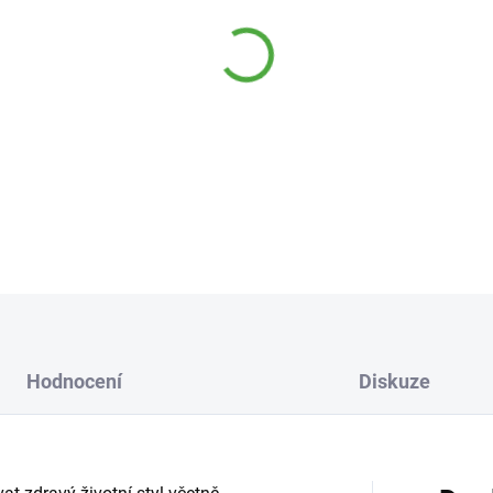
−
+
Chcete se cítit dobře? Snažít
dostatečného pohybu a pravid
je tu Allnature Svačinka Fit, 
to budete potřebovat. Prakti
DETAILNÍ INFORMACE
Hodnocení
Diskuze