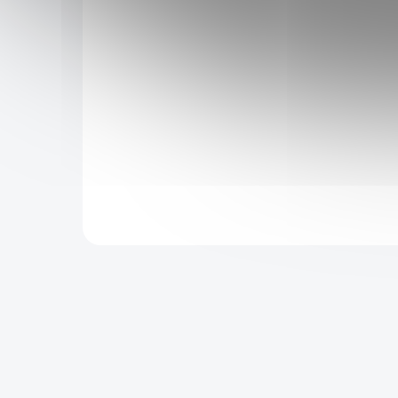
z dužiny
Chcete si zdravě pochutnat? Para ořechy jsou
 ořechů.
ideální pochutinou, která má spoustu výborných
 dietu. Má
vlastností.
ká naopak
Do košíku