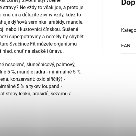
at zdravý životní styl včetně
Dop
stravy? Ne vždy to však jde, a proto je
 energii a důležité živiny vždy, když to
ahuje dýňová semínka, arašídy, mandle,
ji neboli kustovnici čínskou. Sušené
Katego
mezi superpotraviny a neměly by chybět
ature Svačince Fit můžete organismu
EAN
:
 hlad, chuť na sladké i únavu.
né nesolené, slunečnicový, palmový,
ně 5 %, mandle jádra - minimálně 5 %,
ná, konzervant: oxid siřičitý) -
nimálně 5 % a tykev loupaná -
t stopy lepku, arašídů, sezamu a