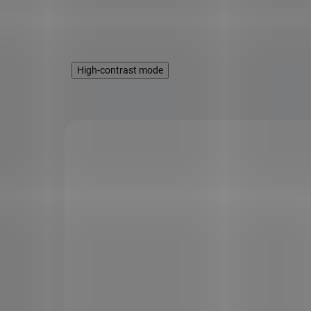
High-contrast mode
KÓD:
SAD8028
KÓD:
SAD10