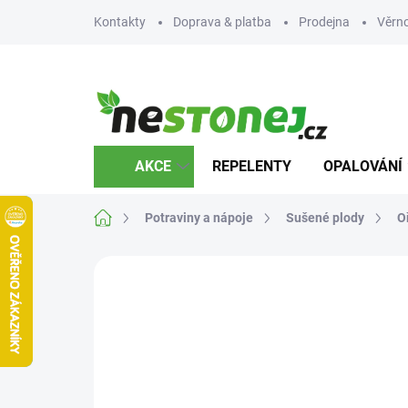
Přejít
Kontakty
Doprava & platba
Prodejna
Věrn
na
obsah
AKCE
REPELENTY
OPALOVÁNÍ
Domů
Potraviny a nápoje
Sušené plody
O
Neohodnoceno
Podrobnosti hodnocení
Z