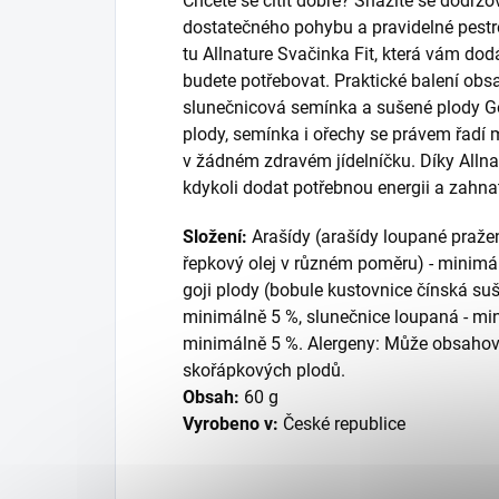
Chcete se cítit dobře? Snažíte se dodržov
dostatečného pohybu a pravidelné pestré 
tu Allnature Svačinka Fit, která vám dodá
budete potřebovat. Praktické balení obs
slunečnicová semínka a sušené plody Go
plody, semínka i ořechy se právem řadí 
v žádném zdravém jídelníčku. Díky Alln
kdykoli dodat potřebnou energii a zahnat
Složení:
Arašídy (arašídy loupané praže
řepkový olej v různém poměru) - minimál
goji plody (bobule kustovnice čínská suše
minimálně 5 %, slunečnice loupaná - mi
minimálně 5 %. Alergeny: Může obsahova
skořápkových plodů.
Obsah:
60 g
Vyrobeno v:
České republice