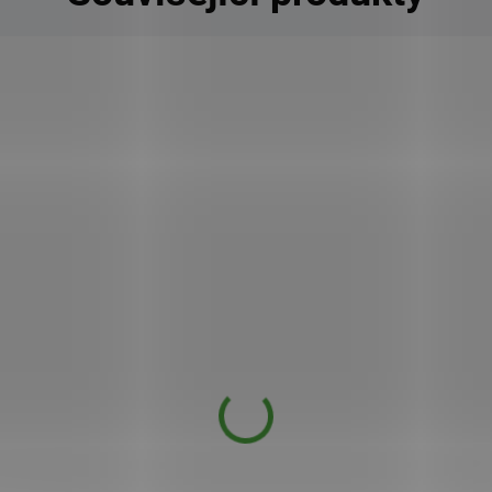
3 V
KÓD:
ALL-13108 V
Allnature Kešu jádra 1000 g
379 Kč
359 Kč
DOSTUPNÉ DO 2 DNŮ