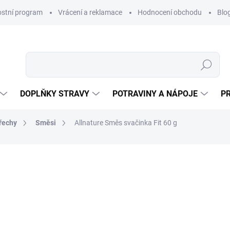
ostní program
Vrácení a reklamace
Hodnocení obchodu
Blo
Hledat
DOPLŇKY STRAVY
POTRAVINY A NÁPOJE
P
řechy
Směsi
Allnature Směs svačinka Fit 60 g
NAČKA:
ALLNATURE
39 Kč
Měrná
SKLADEM
(>10 KS)
cena:
MŮŽEME DORUČIT DO:
11.8.2