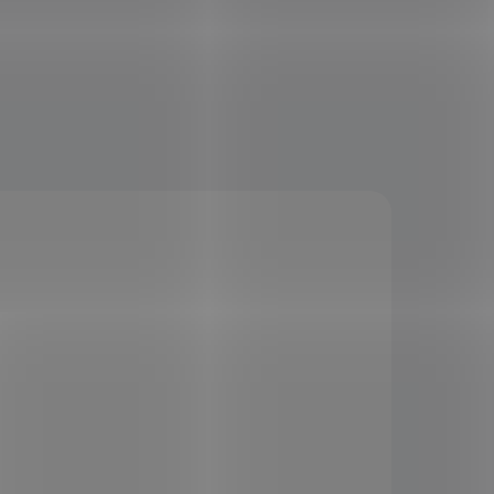
KÓD:
GR-1647
IP