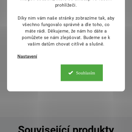
prohlížeči.
Díky nim vám naše stránky zobrazíme tak, aby
všechno fungovalo správně a dle toho, co
Grizly Ořechový mix 1000 g
máte rádi.
Děkujeme, že nám ho dáte a
pomůžete se nám zlepšovat. Budeme se k
449 Kč
DOSTUPNÉ DO 1 DNE
vašim datům chovat citlivě a slušně.
Přemýšlíte, na které ořechy máte největší chuť?
Nastavení
Dejte si je všechny najednou! Směs jader
loupaných i neloupaných mandlí, kešu, pekanů,
para a lískových ořechů tvoří neodolatelnou
Souhlasím
kombinaci.
Do košíku
Související produkty