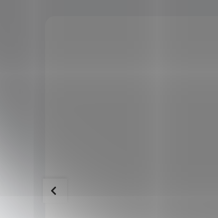
KÓD:
SAD14091
KÓD:
ALL-1311
IO 500 g
Allnature Para ořechy 500 g
265 Kč
199 Kč
SKLADEM
SKLADEM