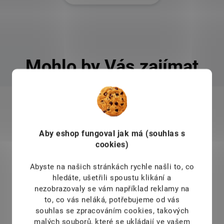
Mohlo by Vás zajímat
243
KÓD:
GR-900
TIP
T
Aby eshop
fungoval jak má (souhlas s
cookies)
Abyste na našich stránkách rychle našli to, co
hledáte, ušetřili spoustu klikání a
nezobrazovaly se vám například reklamy na
to, co vás neláká, potřebujeme od vás
souhlas se zpracováním cookies, takových
malých souborů, které se ukládají ve vašem