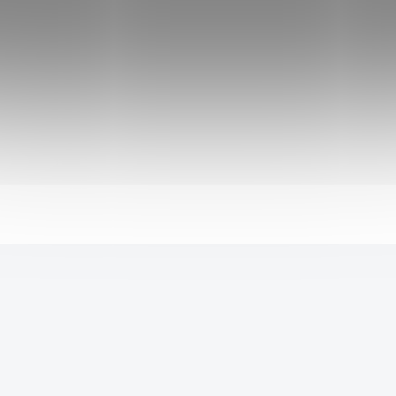
Výjimečná chuť a máslová konzistence pro
každý den. Ořechy kešu mají rádi příznivci
zdravé výživy pro svůj obsah látek.
Do košíku