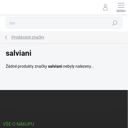
Přejít
na
obsah
Hledat
Prodávané značky
salviani
Žádné produkty značky
salviani
nebyly nalezeny...
Z
á
p
a
t
í
VŠE O NÁKUPU