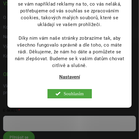
VŠE O NÁS
se vám například reklamy na to, co vás neláká,
potřebujeme od vás souhlas se zpracováním
cookies, takových malých souborů, které se
O nás
ukládají ve vašem prohlížeči.
Kontakty
Napište nám
Díky nim vám naše stránky zobrazíme tak, aby
všechno fungovalo správně a dle toho, co máte
Výdejní místo s prodejnou Hulín
rádi.
Děkujeme, že nám ho dáte a pomůžete se
Kariéra
nám zlepšovat. Budeme se k vašim datům chovat
citlivě a slušně.
ODEBÍRAT NEWSLETTER
Nastavení
Vložte svůj e-mail a my vám budeme zasílat informace o nových
produktech na našem e-shopu.
Souhlasím
E-MAIL
Přihlásit se