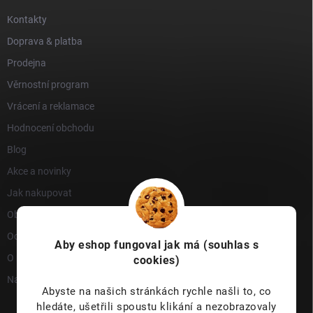
Kontakty
Doprava & platba
Prodejna
Věrnostní program
Vrácení a reklamace
Hodnocení obchodu
Blog
Akce a novinky
Jak nakupovat
Obchodní podmínky
Ochrana osobních údajů
Aby eshop
fungoval jak má (souhlas s
O nás
cookies)
Napište nám
Abyste na našich stránkách rychle našli to, co
hledáte, ušetřili spoustu klikání a nezobrazovaly