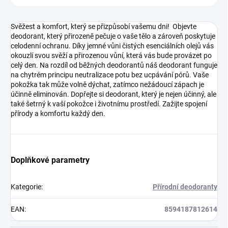
Svěžest a komfort, který se přizpůsobí vašemu dni! Objevte
deodorant, který přirozeně pečuje o vaše tělo a zároveň poskytuje
celodenní ochranu. Díky jemné vůni čistých esenciálních olejů vás
okouzlí svou svěží a přirozenou vůní, která vás bude provázet po
celý den. Na rozdíl od běžných deodorantů náš deodorant funguje
na chytrém principu neutralizace potu bez ucpávání pórů. Vaše
pokožka tak může volně dýchat, zatímco nežádoucí zápach je
účinně eliminován. Dopřejte si deodorant, který je nejen účinný, ale
také šetrný k vaší pokožce i životnímu prostředí. Zažijte spojení
přírody a komfortu každý den.
Doplňkové parametry
Kategorie
:
Přírodní deodoranty
EAN
:
8594187812614