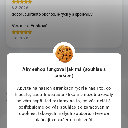
8.8.2026
doporučuji tento obchod, je rychlý a spolehlivý
Veronika Fusková
7.8.2026
Zobrazit další hodnocení
Aby eshop
fungoval jak má (souhlas s
cookies)
Abyste na našich stránkách rychle našli to, co
hledáte, ušetřili spoustu klikání a nezobrazovaly
High-contrast mode
se vám například reklamy na to, co vás neláká,
Mohlo by Vás zajímat
potřebujeme od vás souhlas se zpracováním
cookies, takových malých souborů, které se
ukládají ve vašem prohlížeči.
KÓD:
154237/BER