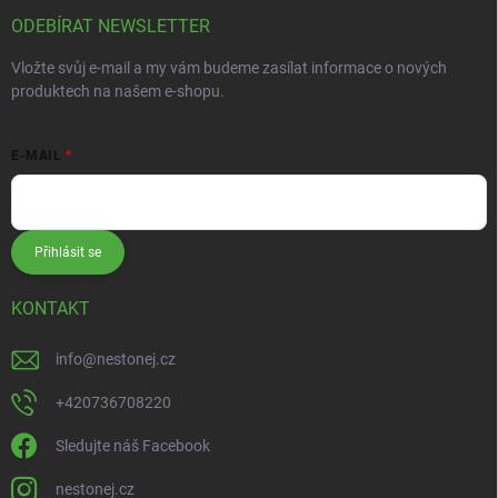
ODEBÍRAT NEWSLETTER
Vložte svůj e-mail a my vám budeme zasílat informace o nových
produktech na našem e-shopu.
E-MAIL
Přihlásit se
KONTAKT
info
@
nestonej.cz
+420736708220
Sledujte náš Facebook
nestonej.cz