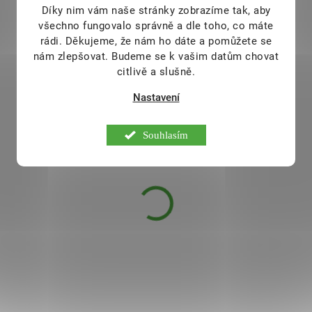
Díky nim vám naše stránky zobrazíme tak, aby
všechno fungovalo správně a dle toho, co máte
rádi.
Děkujeme, že nám ho dáte a pomůžete se
nám zlepšovat. Budeme se k vašim datům chovat
citlivě a slušně.
Nastavení
Souhlasím
Renovality Přírodní tuhý
deodorant – Bergamot
50 ml
DOSTUPNÉ DO 2
239 Kč
DNŮ
Svěžest a komfort, který se
přizpůsobí vašemu dni! Objevte
deodorant, který přirozeně pečuje
o vaše tělo a zároveň poskytuje
celodenní ochranu. Díky jemné
vůni čistých esenciálních olejů vás
okouzlí svou svěží a přirozenou