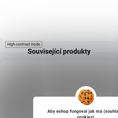
sportovce, kulturisty, vegany a
vitariány, ale i pro ty, kteří chtějí
zhubnout a cítit se fit. Díky
šetrné...
Do košíku
High-contrast mode
Související produkty
KÓD:
FOR41055
Aby eshop
fungoval jak má (souhla
cookies)