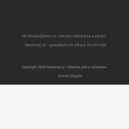
MJ-KrasaZdravi.cz - vše pro vaši krásu a zdraví
Nestonej.cz - specialista na zdravý životní styl
Copyright 2026
Nestonej.cz
. Všechna práva vyhrazena.
Vytvořil Shoptet