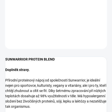
SUNWARRIOR PROTEIN BLEND Přírodní proteinový nápoj od
společnosti Sunwarrior, je ideální nejen pro sportovce, kulturisty,
vegany a vitariány, ale i pro ty, kteří chtějí zhubnout a cítit se fit.
Díky šetrné...
DETAILNÍ INFORMACE
ZEPTAT SE
HLÍDAT
SUNWARRIOR PROTEIN BLEND
Doplněk stravy.
Přírodní proteinový nápoj od společnosti Sunwarrior, je ideální
nejen pro sportovce, kulturisty, vegany a vitariány, ale i pro ty, kteří
chtějí zhubnout a cítit se fit. Díky šetrnému zpracování při nízkých
teplotách dosahuje až 98% využitelnosti v těle. Má hypoalergenní
složení bez živočišných proteinů, sóji, lepku a laktózy a nezatěžuje
tak organismus.