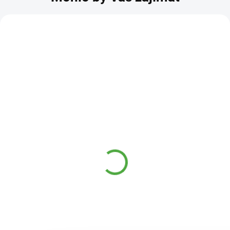
KÓD:
FOR10370
Protein Blend BIO 750g
berry (Hrachový a
konopný)
DOSTUPNÉ DO 1
999 Kč
DNE
Sunwarrior Protein Blend Přírodní
proteinový nápoj od společnosti
Sunwarrior, je ideální nejen pro