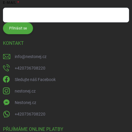
E-MAIL
Přihlásit se
KONTAKT
info
@
nestonej.cz
+420736708220
Sledujte náš Facebook
nestonej.cz
Nestonej.cz
+420736708220
PŘIJÍMÁME ONLINE PLATBY