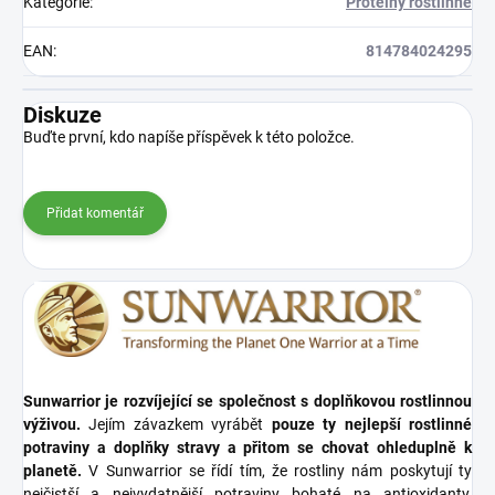
Kategorie
:
Proteiny rostlinné
EAN
:
814784024295
Diskuze
Buďte první, kdo napíše příspěvek k této položce.
Přidat komentář
Sunwarrior je rozvíjející se společnost s doplňkovou rostlinnou
výživou.
Jejím závazkem vyrábět
pouze ty nejlepší rostlinné
potraviny a doplňky stravy a přitom se chovat ohleduplně k
planetě.
V Sunwarrior se řídí tím, že rostliny nám poskytují ty
nejčistší a nejvydatnější potraviny bohaté na antioxidanty,