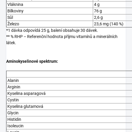
Vláknina
4 g
Bílkoviny
76 g
Sůl
2,6 g
Železo
23,6 mg (140 %)
*1 dávka odpovídá 25 g, balení obsahuje 30 dávek.
** % RHP – Referenční hodnota příjmu vitamínů a minerálních
látek.
Aminokyselinové spektrum:
Alanin
Arginin
Kyselina asparagová
Cystin
Kyselina glutamová
Glycin
Histidin
Isoleucin