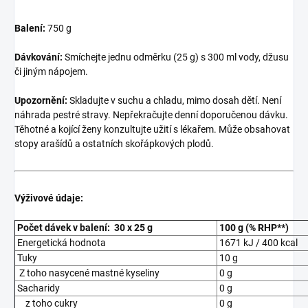
Balení:
750 g
Dávkování:
Smíchejte jednu odměrku (25 g) s 300 ml vody, džusu
či jiným nápojem.
Upozornění:
Skladujte v suchu a chladu, mimo dosah dětí. Není
náhrada pestré stravy. Nepřekračujte denní doporučenou dávku.
Těhotné a kojící ženy konzultujte užití s lékařem. Může obsahovat
stopy arašídů a ostatních skořápkových plodů.
Výživové údaje:
Počet dávek v balení: 30 x 25 g
100 g (% RHP**)
Energetická hodnota
1671 kJ / 400 kcal
Tuky
10 g
Z toho nasycené mastné kyseliny
0 g
Sacharidy
0 g
z toho cukry
0 g