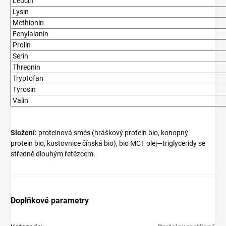
Leucin
Lysin
Methionin
Fenylalanin
Prolin
Serin
Threonin
Tryptofan
Tyrosin
Valin
Složení:
proteinová směs (hráškový protein bio, konopný
protein bio, kustovnice čínská bio), bio MCT olej—triglyceridy se
středně dlouhým řetězcem.
Doplňkové parametry