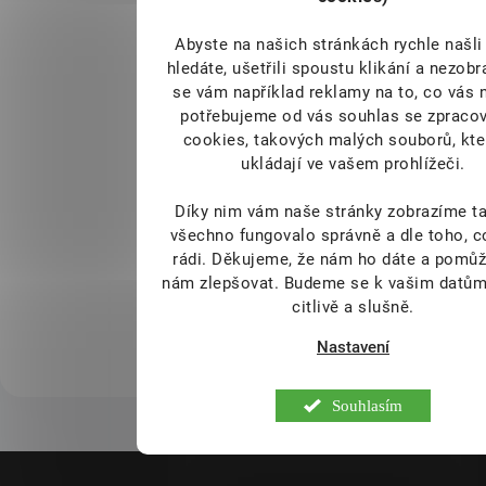
HERA Protein BIO 500g
Abyste na našich stránkách rychle našli 
natural (Whey Protein)
hledáte, ušetřili spoustu klikání a nezob
se vám například reklamy na to, co vás 
DOSTUPNÉ DO 1
499 Kč
DNE
potřebujeme od vás souhlas se zpraco
cookies, takových malých souborů, kte
- Superprémiový BIO syrovátkový
protein
ukládají ve vašem prohlížeči.
- BIO syrovátkový koncentrát
získaný ultrafiltrací zkříženým
Díky nim vám naše stránky zobrazíme ta
tokem (cross-flow)
všechno fungovalo správně a dle toho, 
- Syrovátka z volných pastevních
rádi.
Děkujeme, že nám ho dáte a pomůž
odchovů + v zimě krmených BIO
nám zlepšovat. Budeme se k vašim datům
krmivem (udržitelné zemědělství)
citlivě a slušně.
- Svalová hmota, regenerace
Do košíku
- Holistické (celostní) složení
Nastavení
produktu
- Vynikající biodostupnost
- Prémiová kvalita - produkt
Souhlasím
obsahuje pouze aktivní složky
- Prémiová čistota - bez obsahu
Z
balastních aditiv, pojiv, plnidel a
á
umělých sladidel