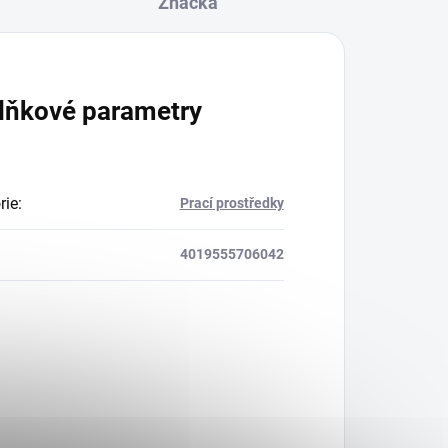
Značka
lňkové parametry
rie
:
Prací prostředky
4019555706042