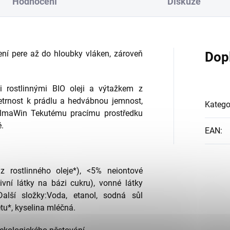
Hodnocení
Diskuze
ení pere až do hloubky vláken, zároveň
Dop
 rostlinnými BIO oleji a výtažkem z
šetrnost k prádlu a hedvábnou jemnost,
Katego
 AlmaWin Tekutému pracímu prostředku
.
EAN
:
rostlinného oleje*), <5% neiontové
ivní látky na bázi cukru), vonné látky
 Další složky:Voda, etanol, sodná sůl
ětu*, kyselina mléčná.