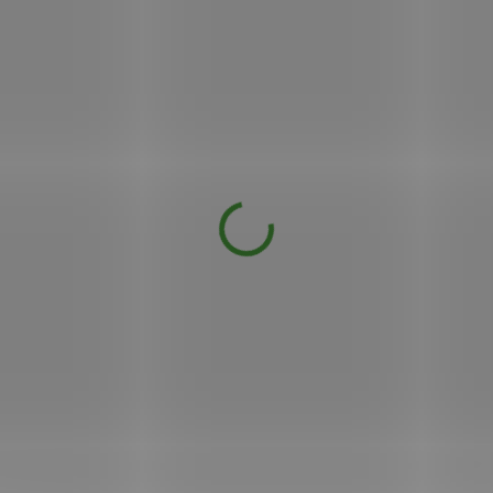
Almawin Tekutý prací prostř. Sport +
Outdoor 750 ml
299 Kč
DOSTUPNÉ DO 1 DNE
První ekologický prací prostředek pro sport a
outdoor vybavení!.