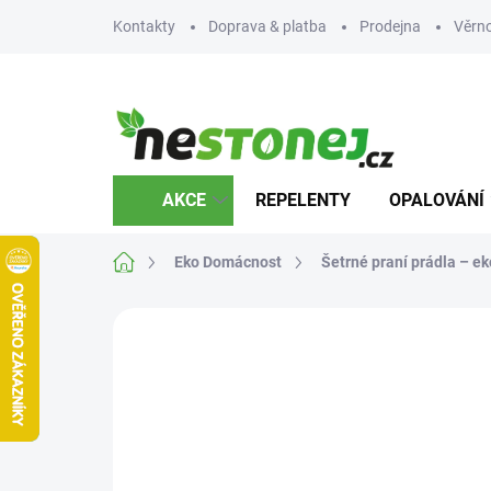
Přejít
Kontakty
Doprava & platba
Prodejna
Věrn
na
obsah
AKCE
REPELENTY
OPALOVÁNÍ
Domů
Eko Domácnost
Šetrné praní prádla – e
Neohodnoceno
Podrobnosti hodnocení
Z