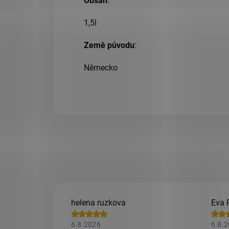
Obsah
:
1,5l
Země původu
:
Německo
helena ruzkova
Eva 
6.8.2026
6.8.