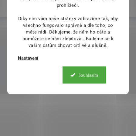
prohlížeči.
Díky nim vám naše stránky zobrazíme tak, aby
všechno fungovalo správně a dle toho, co
máte rádi.
Děkujeme, že nám ho dáte a
Zobrazit další hodnocení
pomůžete se nám zlepšovat. Budeme se k
vašim datům chovat citlivě a slušně.
Nastavení
Souhlasím
Mohlo by Vás zajímat
346
KÓD:
SAD8350