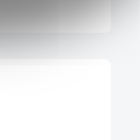
Do košíku
KÓD:
154106
IP