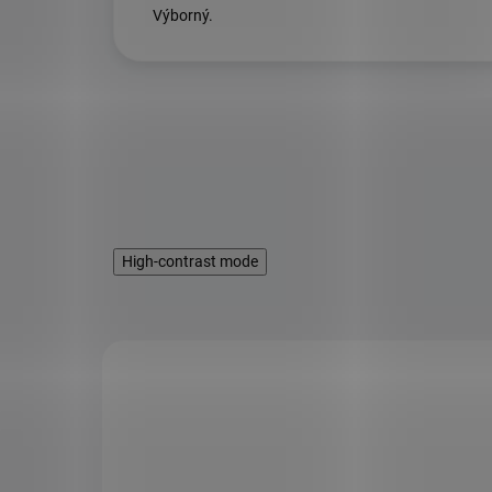
Výborný.
High-contrast mode
KÓD:
3989
KÓD:
SAD8