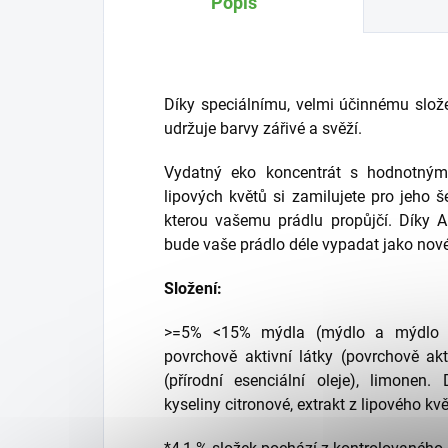
Popis
Díky speciálnímu, velmi účinnému slož
udržuje barvy zářivé a svěží.
Vydatný eko koncentrát s hodnotnými
lipových květů si zamilujete pro jeho 
kterou vašemu prádlu propůjčí. Díky
bude vaše prádlo déle vypadat jako nové
Složení:
>=5% <15% mýdla (mýdlo a mýdlo z 
povrchově aktivní látky (povrchově akt
(přírodní esenciální oleje), limonen.
kyseliny citronové, extrakt z lipového kv