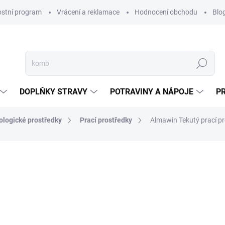
ostní program
Vrácení a reklamace
Hodnocení obchodu
Blo
Hledat
DOPLŇKY STRAVY
POTRAVINY A NÁPOJE
P
kologické prostředky
Prací prostředky
Almawin Tekutý prací pr
NAČKA:
ALMAWIN
249 Kč
Měrná
SKLADEM
(1 KS)
cena:
MŮŽEME DORUČIT DO:
10.8.2