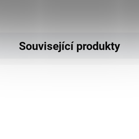
Do košíku
Související produkty
999
KÓD:
SAD8366
T