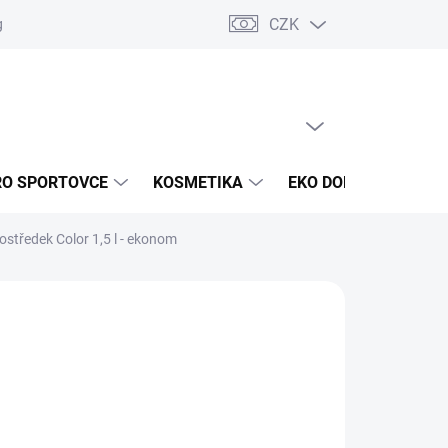
CZK
g
Akce a novinky
Jak nakupovat
Obchodní podmínky
Oc
PRÁZDNÝ KOŠÍK
NÁKUPNÍ
KOŠÍK
RO SPORTOVCE
KOSMETIKA
EKO DOMÁCNOST
ostředek Color 1,5 l - ekonom
026
MOŽNOSTI DORUČENÍ