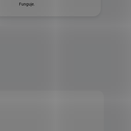
Funguje.
KÓD:
ALL-13934 V