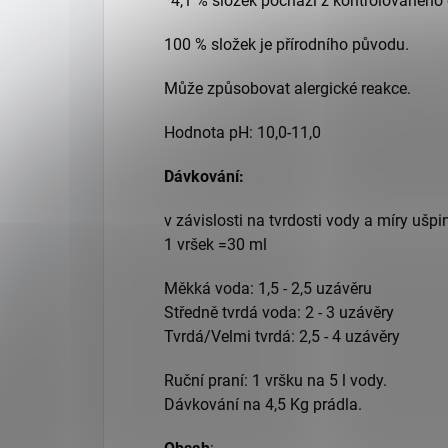
*4,1 % složek pochází z kontrolovaného
100 % složek je přírodního původu.
Může způsobovat alergické reakce.
Hodnota pH: 10,0-11,0
Dávkování:
v závislosti na tvrdosti vody a míry ušpi
1 vršek =30 ml
Měkká voda: 1,5 - 2,5 uzávěru
Středně tvrdá voda: 2 - 3 uzávěry
Tvrdá/Velmi tvrdá: 2,5 - 4 uzávěry
Ruční praní: 1 vršku na 5 l vody.
Dávkování na 4,5 Kg prádla.