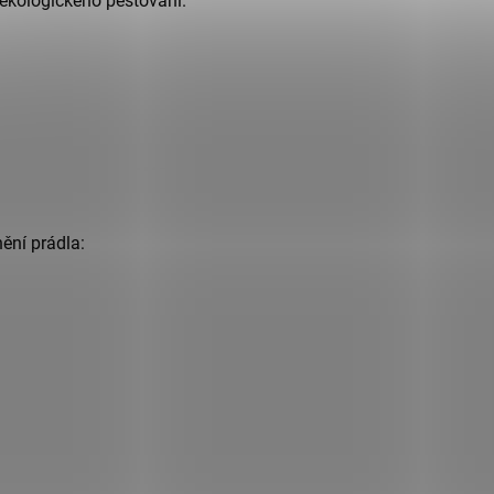
 ekologického pěstování.
nění prádla: