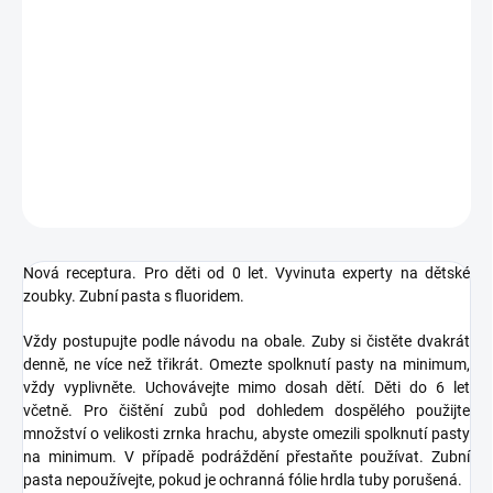
MOŽNOSTI
DORUČENÍ
Nová receptura. Pro děti od 0 let. Vyvinuta experty na dětské
zoubky. Zubní pasta s fluoridem.
DETAILNÍ INFORMACE
ZEPTAT SE
HLÍDAT
Nová receptura. Pro děti od 0 let. Vyvinuta experty na dětské
zoubky. Zubní pasta s fluoridem.
Vždy postupujte podle návodu na obale. Zuby si čistěte dvakrát
denně, ne více než třikrát. Omezte spolknutí pasty na minimum,
vždy vyplivněte. Uchovávejte mimo dosah dětí. Děti do 6 let
včetně. Pro čištění zubů pod dohledem dospělého použijte
množství o velikosti zrnka hrachu, abyste omezili spolknutí pasty
na minimum. V případě podráždění přestaňte používat. Zubní
pasta nepoužívejte, pokud je ochranná fólie hrdla tuby porušená.