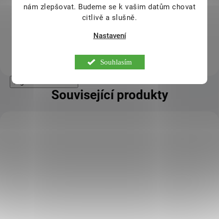
nám zlepšovat. Budeme se k vašim datům chovat
zmenšená hlava kartáčku, osazená
nejjemnějšími vlákny umožňuje
citlivě a slušně.
opti­mální vyčištění každé části
Nastavení
zubu.
Do košíku
Souhlasím
High-contrast mode
Související produkty
KÓD:
DLS_192