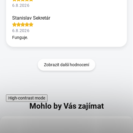
6.8.2026
Stanislav Sekretár
6.8.2026
Funguje.
Zobrazit další hodnocení
High-contrast mode
Mohlo by Vás zajímat
KÓD:
113456