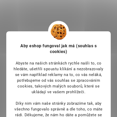
Aby eshop
fungoval jak má (souhlas s
Herbadent JUNIOR Eco
cookies)
Zubní kartáček s velmi
jemnými vlákny 1 ks
Abyste na našich stránkách rychle našli to, co
hledáte, ušetřili spoustu klikání a nezobrazovaly
59 Kč
SKLADEM
se vám například reklamy na to, co vás neláká,
49 Kč
potřebujeme od vás souhlas se zpracováním
Ve spolupráci s českými
cookies, takových malých souborů, které se
stomatology a dentálními
ukládají ve vašem prohlížeči.
hygienistkami vyvinuté zubní
kartáčky Herbadent JUNIOR
Díky nim vám naše stránky zobrazíme tak, aby
splňují nároky moderní zubní péče
všechno fungovalo správně a dle toho, co máte
o dětské zuby.
Speciálně
rádi.
Děkujeme, že nám ho dáte a pomůžete se
tvarovaná, v obou roz­měrech