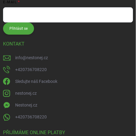
E-MAIL
Přihlásit se
KONTAKT
info
@
nestonej.cz
+420736708220
Sledujte náš Facebook
nestonej.cz
Nestonej.cz
+420736708220
PŘIJÍMÁME ONLINE PLATBY