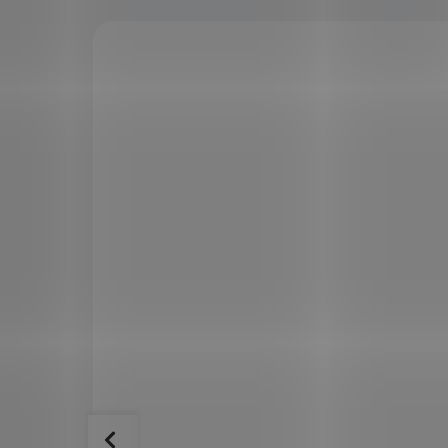
KÓD:
CLC9867
KÓD:
5
ginal
Cemio RED3 90 kapslí
779 Kč
359 Kč
SKLADEM