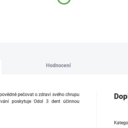
Při pravidelném čištění
posky
zubnímu kameni, zubnímu k
DETAILNÍ INFORMACE
Hodnocení
odpovědně pečovat o zdraví svého chrupu
Dop
žívání poskytuje Odol 3 dent účinnou
Katego