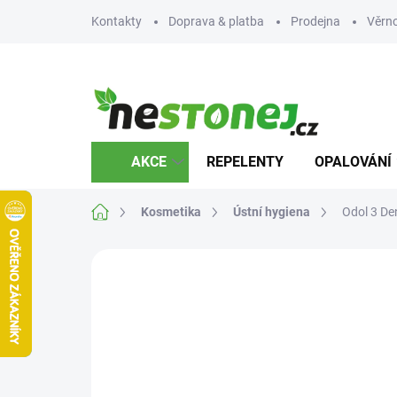
Přejít
Kontakty
Doprava & platba
Prodejna
Věrn
na
obsah
AKCE
REPELENTY
OPALOVÁNÍ
Domů
Kosmetika
Ústní hygiena
Odol 3 De
Neohodnoceno
Podrobnosti hodnocení
Z