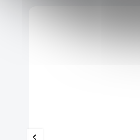
KÓD:
SAD11810
KÓD:
5
Cemio RED3 90 kapslí
779 Kč
359 Kč
SKLADEM
SKLADEM