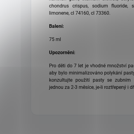
chondrus crispus, sodium fluoride, 
limonene, cl 74160, cl 73360.
Balení:
75 ml
Upozornění:
Pro děti do 7 let je vhodné množství pa
aby bylo minimalizováno polykání pasty
konzultujte použití pasty se zubním
jednou za 2-3 měsíce, je-li roztřepený i dř