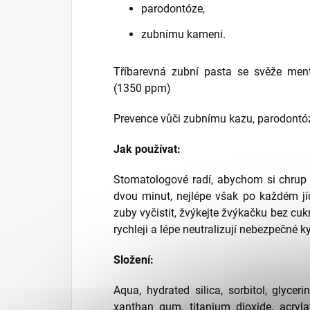
parodontóze,
zubnímu kameni.
Tříbarevná zubní pasta se svěže ment
(1350 ppm)
Prevence vůči zubnímu kazu, parodontó
Jak používat:
Stomatologové radí, abychom si chrup 
dvou minut, nejlépe však po každém jí
zuby vyčistit, žvýkejte žvýkačku bez cukr
rychleji a lépe neutralizují nebezpečné k
Složení:
Aqua, hydrated silica, sorbitol, glycer
xanthan gum, titanium dioxide, acryla