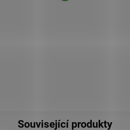
Cemio RED3 je komplexní doplněk stravy pro
muže, který podporuje normální funkci prostaty,
močových cest a celkovou vitalitu. Spojuje sílu
tradičních bylin, jako je slivoň africká, maca či
sibiřský ženšen, pro podporu energie, vytrvalosti
a mužské kondice. Ideální volba pro muže, kteří
chtějí zůstat aktivní a v plné síle každý den.
Do košíku
Související produkty