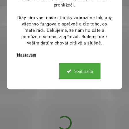
prohlížeči.
909
KÓD:
GS_4802731
Díky nim vám naše stránky zobrazíme tak, aby
AKCE
A
všechno fungovalo správně a dle toho, co
máte rádi.
Děkujeme, že nám ho dáte a
pomůžete se nám zlepšovat. Budeme se k
vašim datům chovat citlivě a slušně.
Nastavení
Souhlasím
Cemio RED3 XXL 90+30 kapslí
989 Kč
599 Kč
SKLADEM