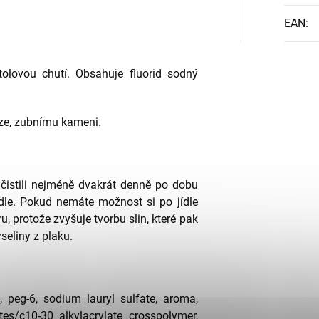
EAN
:
olovou chutí. Obsahuje fluorid sodný
ze, zubnímu kameni.
čistili nejméně dvakrát denně po dobu
dle. Pokud nemáte možnost si po jídle
u, protože zvyšuje tvorbu slin, které pak
yseliny z plaku.
in, peg-6, sodium lauryl sulfate, aroma,
tes/c10-30 alkylacrylate crosspolymer,