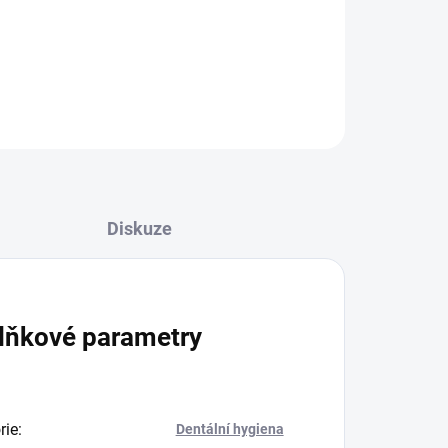
tuje účinnou 3-násobnou ochranu proti
azu a parodontéze.
ZEPTAT SE
HLÍDAT
Diskuze
lňkové parametry
rie
:
Dentální hygiena