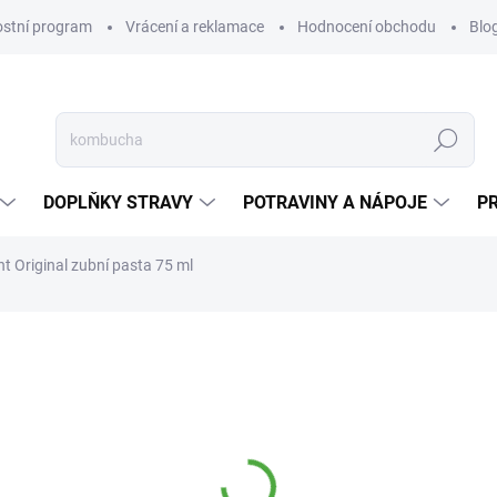
ostní program
Vrácení a reklamace
Hodnocení obchodu
Blo
Hledat
DOPLŇKY STRAVY
POTRAVINY A NÁPOJE
P
nt Original zubní pasta 75 ml
NAČKA:
ODOL
50 Kč
45 Kč
Měrná
NA DOTAZ
cena:
MOŽNOSTI DORUČENÍ