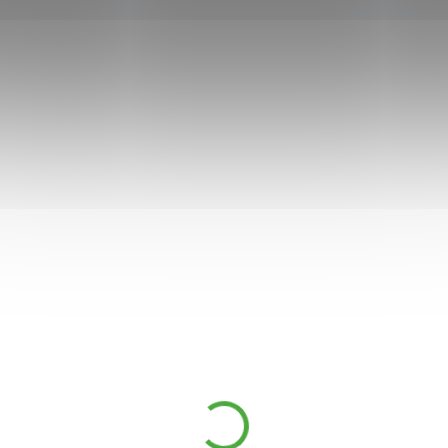
909
KÓD:
8656
AKCE
T
GS Merilin 60 tbl.
629 Kč
399 Kč
DOSTUPNÉ DO 5 DNŮ