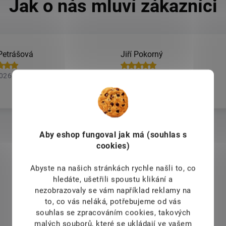
Petrášová
Jiří Pokorný
2026
6.8.2026
Aby eshop
fungoval jak má (souhlas s
Zobrazit další hodnocení
cookies)
Abyste na našich stránkách rychle našli to, co
hledáte, ušetřili spoustu klikání a
nezobrazovaly se vám například reklamy na
to, co vás neláká, potřebujeme od vás
Mohlo by Vás zajímat
souhlas se zpracováním cookies, takových
malých souborů, které se ukládají ve vašem