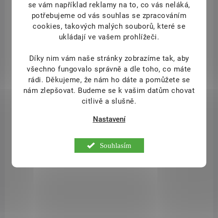
se vám například reklamy na to, co vás neláká,
potřebujeme od vás souhlas se zpracováním
NOVINKA
cookies, takových malých souborů, které se
NP-86.204.
ukládají ve vašem prohlížeči.
Díky nim vám naše stránky zobrazíme tak, aby
všechno fungovalo správně a dle toho, co máte
rádi.
Děkujeme, že nám ho dáte a pomůžete se
nám zlepšovat. Budeme se k vašim datům chovat
citlivě a slušně.
Nastavení
Souhlasím
DOSTUPNÉ DO 1 DNE
Nippes Solingen Kleště na klíšťata
87 Kč
/ ks
Do košíku