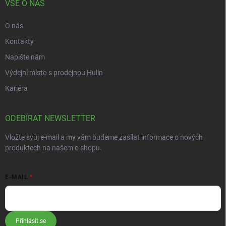
VŠE O NÁS
O nás
Kontakty
Napište nám
Výdejní místo s prodejnou Hulín
Kariéra
ODEBÍRAT NEWSLETTER
Vložte svůj e-mail a my vám budeme zasílat informace o nových
produktech na našem e-shopu.
E-MAIL
Přihlásit se