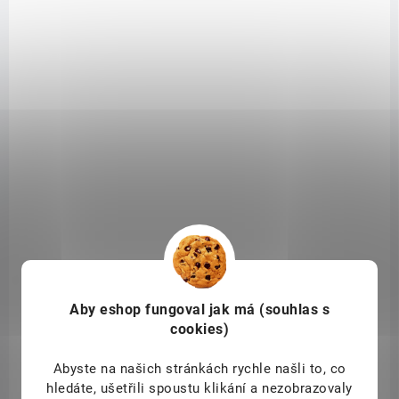
DOSTUPNÉ DO 1 DNE
Nippes Solingen Kleště na klíšťata
86 Kč
/ ks
Do košíku
Balení: 1 ks
Aby eshop
fungoval jak má (souhlas s
Kleště pro snadné a hygienické vytažení klíšťat značky Nippes
cookies)
Solingen.
Abyste na našich stránkách rychle našli to, co
hledáte, ušetřili spoustu klikání a nezobrazovaly