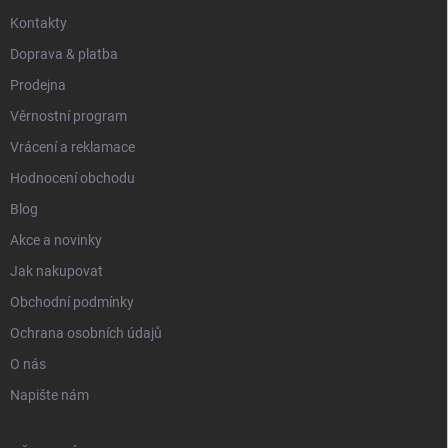
y
Kontakty
v
ý
Doprava & platba
p
i
Prodejna
s
Věrnostní program
u
Vrácení a reklamace
Hodnocení obchodu
Blog
Akce a novinky
Jak nakupovat
Obchodní podmínky
Ochrana osobních údajů
O nás
Napište nám