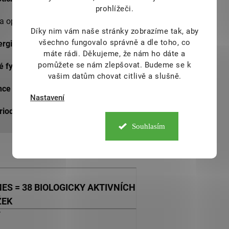
prohlížeči.
a optimálního vstřebávání živin
Díky nim vám naše stránky zobrazíme tak, aby
všechno fungovalo správně a dle toho, co
ergie a rychlejší regeneraci
máte rádi.
Děkujeme, že nám ho dáte a
pomůžete se nám zlepšovat. Budeme se k
é fyzické námaze a přetížení
vašim datům chovat citlivě a slušně.
nce
(po operaci, nebo po zranění)
Nastavení
riod
(cestování, expedice, atd...)
Souhlasím
ES = 38 BIOLOGICKY AKTIVNÍCH
ŽEK
T