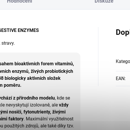
Hodnocení
Diskuze
GESTIVE ENZYMES
Dop
 stravy.
Katego
bsahem bioaktivních forem vitamínů,
vních enzymů, živých probiotických
38 biologicky aktivních složek
EAN
:
ém poměru.
ychází z přírodního modelu
, kde se
le nevyskytují izolovaně, ale
vždy
mi nosiči, fytonutrienty, živými
ními faktory
. Maximální využitelnost
u použitých zdrojů, ale také díky tzv.