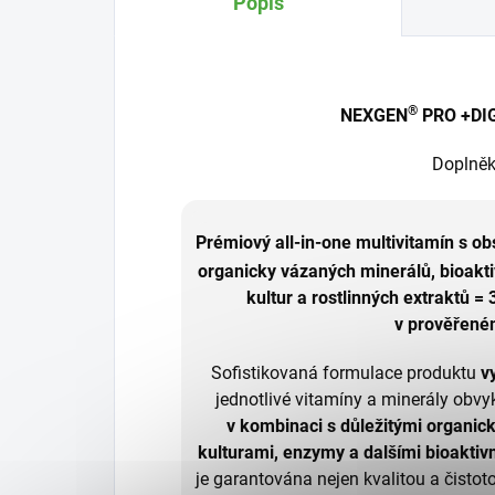
Popis
®
NEXGEN
PRO +DI
Doplněk
Prémiový all-in-one multivitamín s o
organicky vázaných minerálů, bioakti
kultur a rostlinných extraktů = 
v prověřen
Sofistikovaná formulace produktu
v
jednotlivé vitamíny a minerály obvyk
v kombinaci s důležitými organický
kulturami, enzymy a dalšími bioaktiv
je garantována nejen kvalitou a čistoto