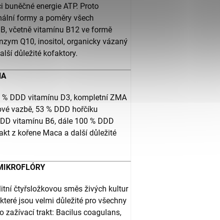
i buněčné energie ATP. Proto
ální formy a poměry všech
 B, včetně vitamínu B12 ve formě
nzym Q10, inositol, organicky vázaný
lší důležité kofaktory.
HA
0 % DDD vitamínu D3, kompletní ZMA
ové vazbě, 53 % DDD hořčíku
DDD vitamínu B6, dále 100 % DDD
akt z kořene Maca a další důležité
 MIKROFLÓRY
itní čtyřsložkovou směs živých kultur
 které jsou velmi důležité pro všechny
o zažívací trakt: Bacilus coagulans,