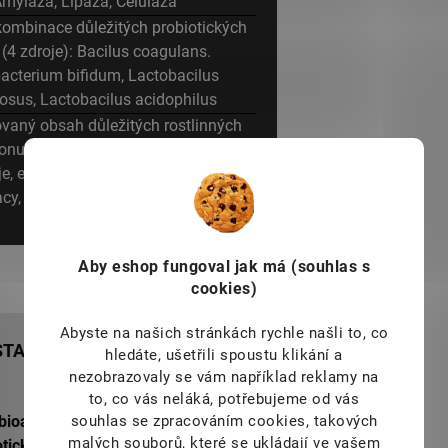
myláza, Lipáza, Celuláza
ombinace důležitých probiotických
 (4 zdroje): Bacilus coagulans.
bacterium bifidum, Lactobacilus
sus, Lactobacilus acidophilus
ovaný obsah důležitých rostlinných
tonutrienty a antioxidanty): extrakt ze
e, extrakt z hroznových jader, extrakt
y, extrakt ze skořicové kůry, extrakt
z černého pepře
Aby eshop
fungoval jak má (souhlas s
cookies)
Abyste na našich stránkách rychle našli to, co
TART (SPORT, WELLNESS)
hledáte, ušetřili spoustu klikání a
nezobrazovaly se vám například reklamy na
to, co vás neláká, potřebujeme od vás
souhlas se zpracováním cookies, takových
bioaktivních vitamínů a minerálů),
malých souborů, které se ukládají ve vašem
tických kultur