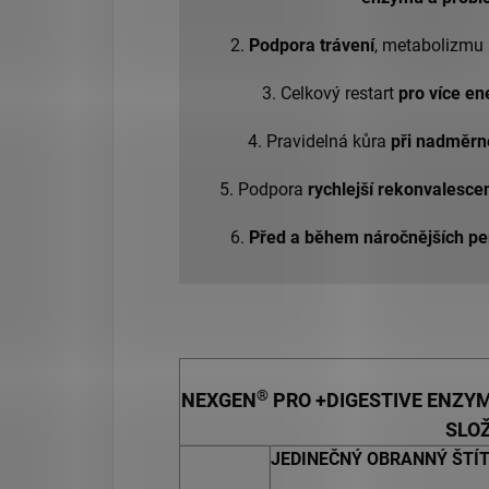
2.
Podpora trávení
, metabolizmu 
3. Celkový restart
pro více en
4. Pravidelná kůra
při nadměrn
5. Podpora
rychlejší rekonvalesce
6.
Před a během náročnějších pe
®
NEXGEN
PRO +DIGESTIVE ENZYM
SLO
JEDINEČNÝ OBRANNÝ ŠTÍ