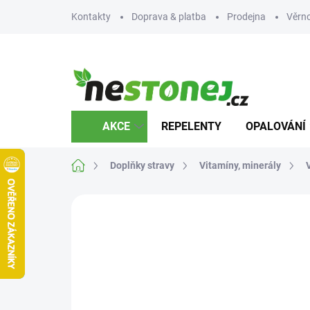
Přejít
Kontakty
Doprava & platba
Prodejna
Věrn
na
obsah
AKCE
REPELENTY
OPALOVÁNÍ
Domů
Doplňky stravy
Vitamíny, minerály
Neohodnoceno
Podrobnosti hodnocení
Z