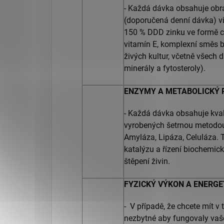
- Každá dávka obsahuje obr
(doporučená denní dávka) v
150 % DDD zinku ve formě c
vitamín E, komplexní směs 
živých kultur, včetně všech d
minerály a fytosteroly).
ENZYMY A METABOLICKÝ 
- Každá dávka obsahuje kval
vyrobených šetrnou metodou 
Amyláza, Lipáza, Celuláza.
katalýzu a řízení biochemic
štěpení živin.
FYZICKÝ VÝKON A ENERG
- V případě, že chcete mít v 
nezbytné aby fungovaly vaše