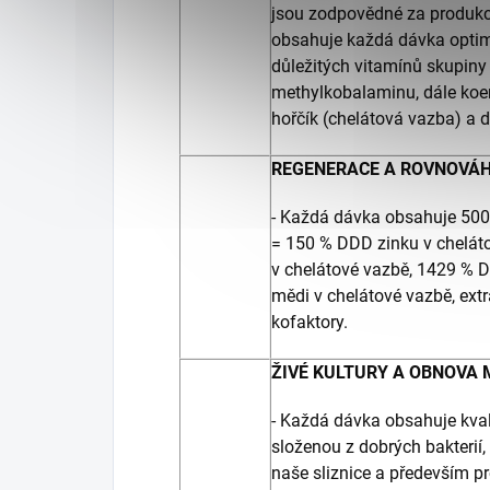
jsou zodpovědné za produkc
obsahuje každá dávka optim
důležitých vitamínů skupiny
methylkobalaminu, dále koe
hořčík (chelátová vazba) a da
REGENERACE A ROVNOVÁ
- Každá dávka obsahuje 50
= 150 % DDD zinku v chelát
v chelátové vazbě, 1429 % 
mědi v chelátové vazbě, extr
kofaktory.
ŽIVÉ KULTURY A OBNOVA
- Každá dávka obsahuje kval
složenou z dobrých bakterií,
naše sliznice a především pr