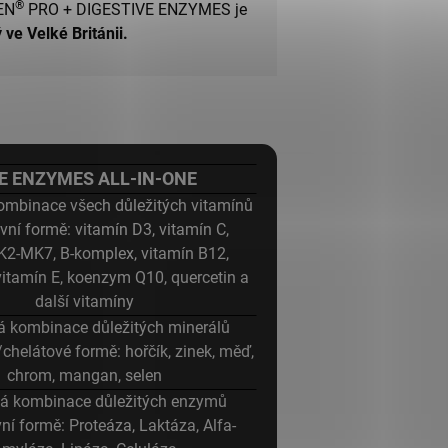
®
EN
PRO + DIGESTIVE ENZYMES je
ve Velké Británii.
E ENZYMES ALL-IN-ONE
ombinace všech důležitých vitamínů
ivní formě: vitamín D3, vitamín C,
K2-MK7, B-komplex, vitamín B12,
vitamín E, koenzym Q10, quercetin a
další vitamíny
á kombinace důležitých minerálů
chelátové formě: hořčík, zinek, měď,
chrom, mangan, selen
á kombinace důležitých enzymů
vní formě: Proteáza, Laktáza, Alfa-