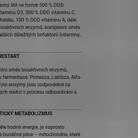
anný štít ve formě 500 % DDD
itamínu D3, 300 % DDD vitamínu C,
helátu, 100 % DDD vitamínu A, dále
bioaktivních enzymů, komplexní směs
alších důležitých kofaktorů (vitamíny,
RESTART
itní směs bioaktivních enzymů,
fermentace: Proteáza, Laktáza, Alfa-
 Tyto enzymy jsou zodpovědné za
kých reakcí v procesu odbourávání a
ETICKÝ METABOLIZMUS
těle hodně energie, je naprosto
 buněčné plíce – mitochondrie, které