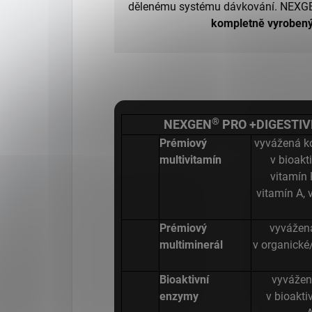
dělenému systému dávkování. NEXG
kompletně vyrobený 
®
NEXGEN
PRO +DIGESTIV
Prémiový
vyvážená k
multivitamín
v bioakt
vitamín 
vitamín A, 
Prémiový
vyvážen
multiminerál
v organické/
Bioaktivní
vyvážen
enzymy
v bioakti