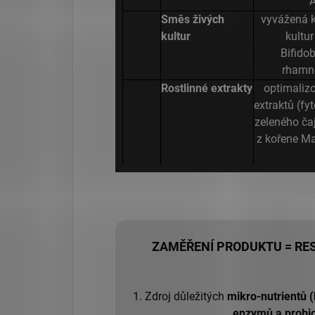
A
Směs živých
vyvážená k
kultur
kultur
Bifido
rhamno
Rostlinné extrakty
optimaliz
extraktů (fy
zeleného čaj
z kořene Mac
ZAMĚŘENÍ PRODUKTU = RES
1. Zdroj důležitých
mikro-nutrientů (
enzymů a probio