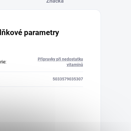
Značka
lňkové parametry
Přípravky při nedostatku
rie
:
vitamínů
5033579035307