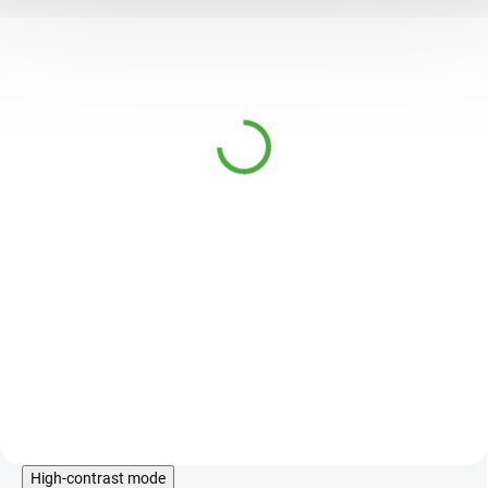
InaEssentials Hydrolina
Voda z kopřiv pro sílu a
svěžest vlasů 150 ml
349 Kč
SKLADEM
Organická kopřivová voda pro
vlasové kořínky a pokožku hlavy
se sklonem k maštění.
Lehká
bezoplachová péče osvěžuje a
nezatěžuje délky vlasů.
Do košíku
High-contrast mode