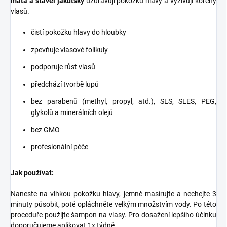
máta a šťavel jakutský
uzdravují pokožku hlavy a vyživují kořeny
vlasů.
čistí pokožku hlavy do hloubky
zpevňuje vlasové folikuly
podporuje růst vlasů
předchází tvorbě lupů
bez parabenů (methyl, propyl, atd.), SLS, SLES, PEG,
glykolů a minerálních olejů
bez GMO
profesionální péče
Jak používat:
Naneste na vlhkou pokožku hlavy, jemně masírujte a nechejte 3
minuty působit, poté opláchněte velkým množstvím vody. Po této
proceduře použijte šampon na vlasy. Pro dosažení lepšího účinku
doporučujeme aplikovat 1x týdně.