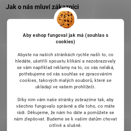
Veronika Fusková
Aby eshop
fungoval jak má (souhlas s
7.8.2026
cookies)
claudiu chitu
Abyste na našich stránkách rychle našli to, co
hledáte, ušetřili spoustu klikání a nezobrazovaly
7.8.2026
se vám například reklamy na to, co vás neláká,
I sent couple emails to this company to help me with my
potřebujeme od vás souhlas se zpracováním
order and kobody teplied to me. Totally unprofessional
cookies, takových malých souborů, které se
from them
ukládají ve vašem prohlížeči.
Dana Chládková
Díky nim vám naše stránky zobrazíme tak, aby
všechno fungovalo správně a dle toho, co máte
7.8.2026
rádi.
Děkujeme, že nám ho dáte a pomůžete se
5
nám zlepšovat. Budeme se k vašim datům chovat
Renata Beranová
citlivě a slušně.