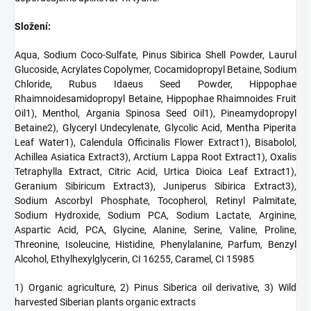
Složení:
Aqua, Sodium Coco-Sulfate, Pinus Sibirica Shell Powder, Laurul
Glucoside, Acrylates Copolymer, Cocamidopropyl Betaine, Sodium
Chloride, Rubus Idaeus Seed Powder, Hippophae
Rhaimnoidesamidopropyl Betaine, Hippophae Rhaimnoides Fruit
Oil1), Menthol, Argania Spinosa Seed Oil1), Pineamydopropyl
Betaine2), Glyceryl Undecylenate, Glycolic Acid, Mentha Piperita
Leaf Water1), Calendula Officinalis Flower Extract1), Bisabolol,
Achillea Asiatica Extract3), Arctium Lappa Root Extract1), Oxalis
Tetraphylla Extract, Citric Acid, Urtica Dioica Leaf Extract1),
Geranium Sibiricum Extract3), Juniperus Sibirica Extract3),
Sodium Ascorbyl Phosphate, Tocopherol, Retinyl Palmitate,
Sodium Hydroxide, Sodium PCA, Sodium Lactate, Arginine,
Aspartic Acid, PCA, Glycine, Alanine, Serine, Valine, Proline,
Threonine, Isoleucine, Histidine, Phenylalanine, Parfum, Benzyl
Alcohol, Ethylhexylglycerin, CI 16255, Caramel, CI 15985
1) Organic agriculture, 2) Pinus Siberica oil derivative, 3) Wild
harvested Siberian plants organic extracts