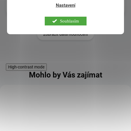
Nastavení
7.8.2026
Souhlasím
Zobrazit další hodnocení
High-contrast mode
Mohlo by Vás zajímat
KÓD:
DLS_122