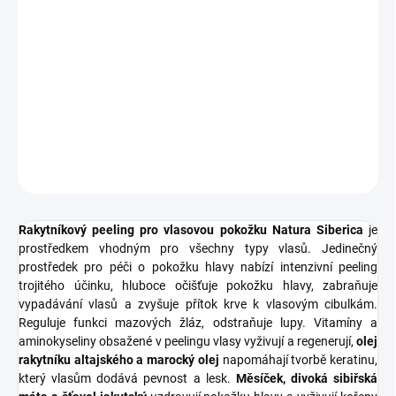
−
+
Přidat do košíku
Rakytníkový peeling hluboce očišťuje vlasovou pokožku, zpevňuje
vlasové cibulky, stimuluje růst vlasů a zabraňuje tvorbě lupů.
DETAILNÍ INFORMACE
ZEPTAT SE
HLÍDAT
Rakytníkový peeling pro vlasovou pokožku Natura Siberica
je
prostředkem vhodným pro všechny typy vlasů. Jedinečný
prostředek pro péči o pokožku hlavy nabízí intenzivní peeling
trojitého účinku, hluboce očišťuje pokožku hlavy, zabraňuje
vypadávání vlasů a zvyšuje přítok krve k vlasovým cibulkám.
Reguluje funkci mazových žláz, odstraňuje lupy. Vitamíny a
aminokyseliny obsažené v peelingu vlasy vyživují a regenerují,
olej
rakytníku altajského a marocký olej
napomáhají tvorbě keratinu,
který vlasům dodává pevnost a lesk.
Měsíček, divoká sibiřská