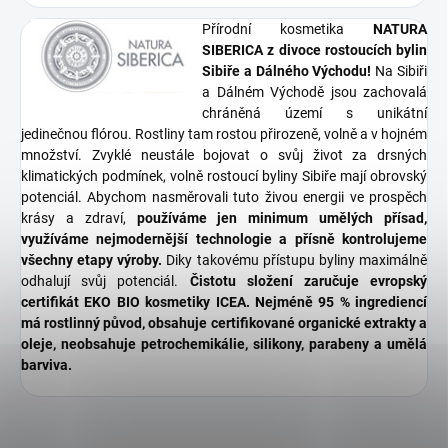
Přírodní kosmetika
NATURA
SIBERICA
z divoce rostoucích
bylin
Sibiře a Dálného Východu!
Na Sibiři
a Dálném Východě jsou zachovalá
chráněná území s unikátní
jedinečnou flórou. Rostliny tam rostou přirozeně, volně a v hojném
množství. Zvyklé neustále bojovat o svůj život za drsných
klimatických podmínek, volně rostoucí byliny Sibiře mají obrovský
potenciál. Abychom nasměrovali tuto živou energii ve prospěch
krásy a zdraví,
používáme jen minimum umělých přísad,
využíváme nejmodernější technologie a přísně kontrolujeme
všechny etapy výroby.
Diky takovému přístupu byliny maximálně
odhalují svůj potenciál.
Čistotu složení zaručuje evropský
certifikát EKO BIO kosmetiky ICEA. Nejméně 95 % ingrediencí
má rostlinný původ, obsahuje certifikované organické extrakty a
oleje, neobsahuje petrochemikálie, silikony, parabeny a umělá
barviva.