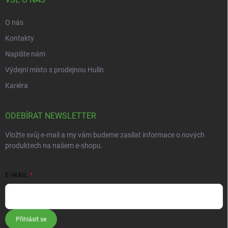
O nás
Kontakty
Napište nám
Výdejní místo s prodejnou Hulín
Kariéra
ODEBÍRAT NEWSLETTER
Vložte svůj e-mail a my vám budeme zasílat informace o nových
produktech na našem e-shopu.
E-MAIL
Přihlásit se