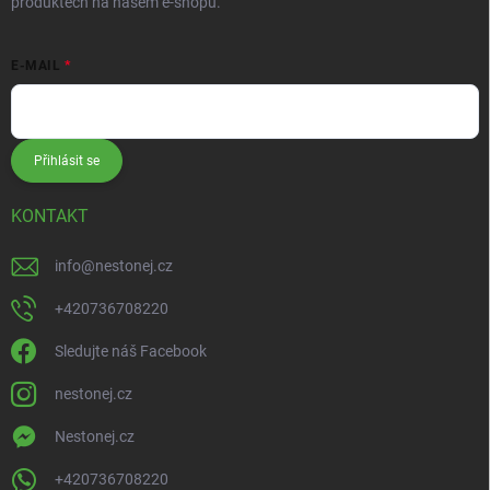
produktech na našem e-shopu.
E-MAIL
Přihlásit se
KONTAKT
info
@
nestonej.cz
+420736708220
Sledujte náš Facebook
nestonej.cz
Nestonej.cz
+420736708220