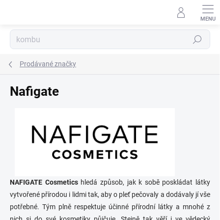
Přejít
na
obsah
Hledat
Prodávané značky
Nafigate
NAFIGATE Cosmetics
hledá způsob, jak k sobě poskládat látky
vytvořené přírodou i lidmi tak, aby o pleť pečovaly a dodávaly jí vše
potřebné. Tým plně respektuje účinné přírodní látky a mnohé z
nich si do své kosmetiky půjčuje. Stejně tak věří i ve vědecký