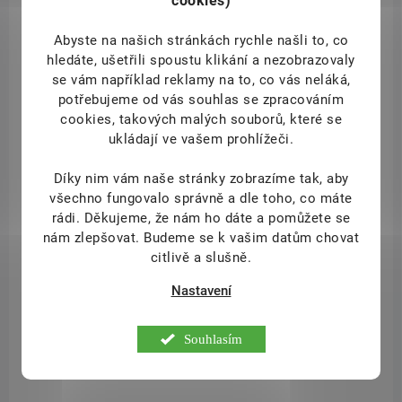
cookies)
Abyste na našich stránkách rychle našli to, co
hledáte, ušetřili spoustu klikání a nezobrazovaly
se vám například reklamy na to, co vás neláká,
NA DOTAZ
potřebujeme od vás souhlas se zpracováním
Nafigate Hyaluron Night Cream 50 ml
cookies, takových malých souborů, které se
ukládají ve vašem prohlížeči.
349 Kč
/ ks
Detail
Díky nim vám naše stránky zobrazíme tak, aby
všechno fungovalo správně a dle toho, co máte
NAFIGATE regenerační noční krém s kyselinou hyaluronovou je
rádi.
Děkujeme, že nám ho dáte a pomůžete se
vhodnou každodenní regenerací pro všechny typy pleti, včetně citlivé.
nám zlepšovat. Budeme se k vašim datům chovat
Výtažek z červené řasy (Liftonin Xpress) dodává pokožce vysoký
citlivě a slušně.
obsah ami­nokyselin, vitamínů, minerálů a dalších živin.
Nastavení
Souhlasím
TIP
NFG117131