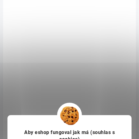
499 Kč
/ ks
Detail
NAFIGATE Oční Sérum představuje v portfoliu NAFIGATE Cosmetics
produkt založený na unikátním složení NAFIGATE Kyseliny
Hyaluronové a další účinné látce REVITALINU PF.
Základem
NAFIGATE Očního Séra je
2% koncentrace velkých a malých molekul
Kyseliny Hyaluronové
.
TIP
NFG102927
Aby eshop
fungoval jak má (souhlas s