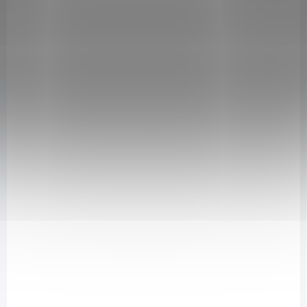
NA DOTAZ
Nafigate Hyaluron Peptide Serum 15 ml
549 Kč
/ ks
Detail
Hyaluron Peptide Serum obsahuje 3 % kyseliny hyaluronové
, která díky
dvěma velikostem molekul hydratuje pokožku na povrchu i hlubších
vrstvách pleti (v dermist), místě vzniku vrásek. 3 % oligopeptidů pleti