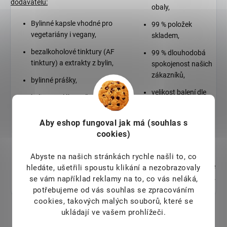
dodavatelů:
obaly,
Bylinné kapsle vhodné pro
99 % položek
vegetariány i vegany,
skladem,
bezalkoholové tinktury (AF
99 % dlouhodobá
tinktury) a extrakty z bylin,
spokojenost našich
zákazníků,
bylinné prášky,
velikost balení dle
byliny z celého světa,
Vašeho přání,
ořechy a semena,
individuální přístup,
Aby eshop
fungoval jak má (souhlas s
sušené ovoce,
cookies)
nízké sklady –
čerstvě pražená káva Arabica a
čerstvé zboží,
Abyste na našich stránkách rychle našli to, co
další.
poradenství ohledně
hledáte, ušetřili spoustu klikání a nezobrazovaly
bylin zdarma a další.
se vám například reklamy na to, co vás neláká,
potřebujeme od vás souhlas se zpracováním
cookies, takových malých souborů, které se
ukládají ve vašem prohlížeči.