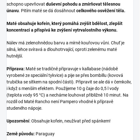
schopno upevňovat
duševní pohodu a zmírňovat tělesnou
únavu
. Pitím maté se dá dosáhnout
celkového osvěžení těla.
Maté obsahuje kofein, který pomáhá zvýšit bdělost, zlepšit
koncentraci a přispívá ke zvýšení vytrvalostního výkonu.
Nálev má zelenohnědou barvu a mírně kouřovou vůni. Chuť je
silná, lehce svíravá a dlouhotrvající, oproti zelenému maté
hutnější.
Příprava:
Maté se tradičně připravuje v kallabase (nádobě
vyrobené ze speciální tykvice) a pije se přes bombillu (kovová
trubička se sítkem na spodní části). Připravit se ale dá v čemkoliv,
i když s menším efektem. Použijeme 10 g čaje do 0,5 l vody
(teplota vody 95 °C) a necháme louhovat přibližně 10 minut. Na
rozdíl od Maté Rancho není Pampero vhodné k přípravě
studeného nápoje.
Upozornění
: Obsahuje kofein, neužívat před spánkem!
Země původu:
Paraguay