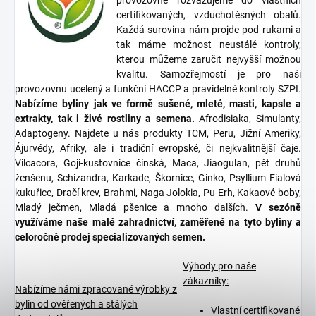
provozovně rozvažujeme do vlastních
certifikovaných, vzduchotěsných obalů.
Každá surovina nám projde pod rukami a
tak máme možnost neustálé kontroly,
kterou můžeme zaručit nejvyšší možnou
kvalitu. Samozřejmostí je pro naši
provozovnu ucelený a funkční HACCP a pravidelné kontroly SZPI.
Nabízíme byliny jak ve formě sušené, mleté, masti, kapsle a
extrakty, tak i živé rostliny a semena.
Afrodisiaka, Simulanty,
Adaptogeny. Najdete u nás produkty TCM, Peru, Jižní Ameriky,
Ájurvédy, Afriky, ale i tradiční evropské, či nejkvalitnější čaje.
Vilcacora, Goji-kustovnice čínská, Maca, Jiaogulan, pět druhů
ženšenu, Schizandra, Karkade, Škornice, Ginko, Psyllium Fialová
kukuřice, Dračí krev, Brahmi, Naga Jolokia, Pu-Erh, Kakaové boby,
Mladý ječmen, Mladá pšenice a mnoho dalších.
V sezóně
využíváme naše malé zahradnictví, zaměřené na tyto byliny a
celoročně prodej specializovaných semen.
Výhody pro naše
zákazníky:
Nabízíme námi zpracované výrobky z
bylin od ověřených a stálých
Vlastní certifikované