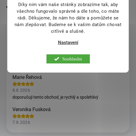
Díky nim vám naše stránky zobrazíme tak, aby
všechno fungovalo správně a dle toho, co máte
rádi.
Děkujeme, že nám ho dáte a pomůžete se
nám zlepšovat. Budeme se k vašim datům chovat
Jitka Krejcova
citlivě a slušně.
8.8.2026
Nastavení
Ludmila Vázlerová
Souhlasím
8.8.2026
Marie Řehová
8.8.2026
doporučuji tento obchod, je rychlý a spolehlivý
Veronika Fusková
7.8.2026