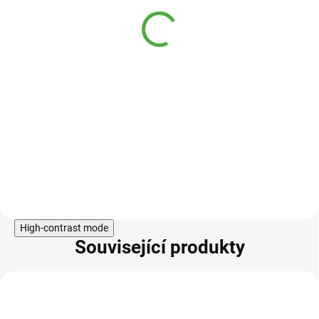
Maté zelené - Rancho n.
s. 20 x 2 g
DOSTUPNÉ DO 1
119 Kč
DNE
Maté neboli cesmína paraguayská
je stálezelený strom, který
v přírodě dorůstá výšky až 20 m.
Ze sušených lístků tohoto stromu
se připravuje tradiční jihoamerický
nápoj yerba maté, který patří mezi
přírodní stimulanty.V posledních
Do košíku
letech si získává stále
High-contrast mode
Související produkty
KÓD:
TIP
SPS261M100