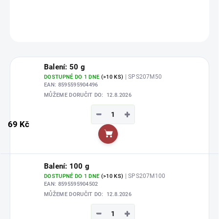
DETAILNÍ INFORMACE
ZEPTAT SE
HLÍDAT
Balení: 50 g
| SPS207M50
DOSTUPNÉ DO 1 DNE
(>10 KS)
EAN:
8595595904496
MŮŽEME DORUČIT DO:
12.8.2026
−
+
69 Kč
Do košíku
Balení: 100 g
| SPS207M100
DOSTUPNÉ DO 1 DNE
(>10 KS)
EAN:
8595595904502
MŮŽEME DORUČIT DO:
12.8.2026
−
+