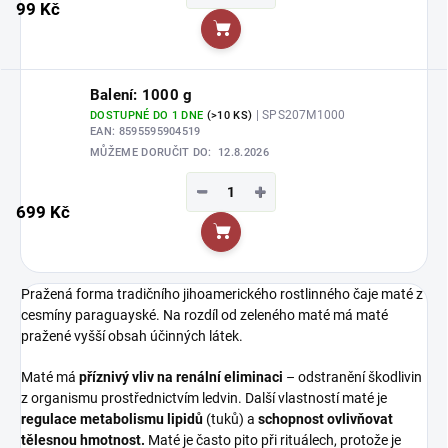
99 Kč
Do košíku
Balení: 1000 g
| SPS207M1000
DOSTUPNÉ DO 1 DNE
(>10 KS)
EAN:
8595595904519
MŮŽEME DORUČIT DO:
12.8.2026
−
+
699 Kč
Do košíku
Pražená forma tradičního jihoamerického rostlinného čaje maté z
cesmíny paraguayské. Na rozdíl od zeleného maté má maté
pražené vyšší obsah účinných látek.
Maté má
příznivý
vliv na renální eliminaci
– odstranění škodlivin
z organismu prostřednictvím ledvin. Další vlastností maté je
regulace metabolismu lipidů
(tuků) a
schopnost ovlivňovat
tělesnou hmotnost.
Maté je často pito při rituálech, protože je