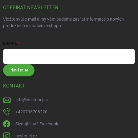
ODEBÍRAT NEWSLETTER
Vložte svůj e-mail a my vám budeme zasílat informace o nových
produktech na našem e-shopu.
E-MAIL
Přihlásit se
KONTAKT
info
@
nestonej.cz
+420736708220
Sledujte náš Facebook
nestonej.cz