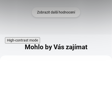
Zobrazit další hodnocení
High-contrast mode
Mohlo by Vás zajímat
KÓD:
TIP
SPS1916