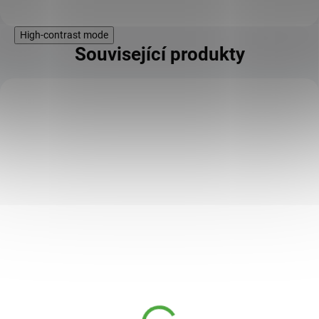
High-contrast mode
Související produkty
KÓD:
TIP
88807/BAN
Nara Natur Ovocné
trubičky Lavaš 140 g
79 Kč
SKLADEM
Kavkazské speciality bez