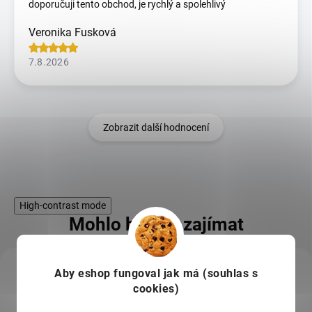
doporučuji tento obchod, je rychlý a spolehlivý
Veronika Fusková
7.8.2026
Zobrazit další hodnocení
High-contrast mode
Mohlo by Vás zajímat
KÓD:
Aby eshop
fungoval jak má (souhlas s
HF1870001
cookies)