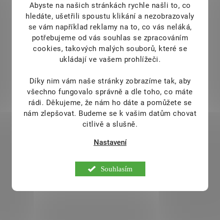
Abyste na našich stránkách rychle našli to, co
hledáte, ušetřili spoustu klikání a nezobrazovaly
se vám například reklamy na to, co vás neláká,
potřebujeme od vás souhlas se zpracováním
cookies, takových malých souborů, které se
ukládají ve vašem prohlížeči.
4Slim 100% džem
Díky nim vám naše stránky zobrazíme tak, aby
jahodový 280 g
všechno fungovalo správně a dle toho, co máte
rádi.
Děkujeme, že nám ho dáte a pomůžete se
99 Kč
SKLADEM
nám zlepšovat. Budeme se k vašim datům chovat
100% ovocné džemy 4Slim
citlivě a slušně.
neobsahují přidané cukry,
konzervanty ani jiné přidané látky.
Nastavení
Pro výrobu 100 g hotového
výrobku bylo použito 110 g
Souhlasím
ovoce.
Do košíku