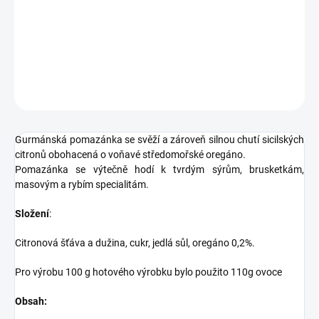
Gurmánská pomazánka se svěží a zároveň silnou chutí sicilských
citronů obohacená o voňavé středomořské oregáno.
DETAILNÍ INFORMACE
ZEPTAT SE
HLÍDAT
Gurmánská pomazánka se svěží a zároveň silnou chutí sicilských
citronů obohacená o voňavé středomořské oregáno.
Pomazánka se výtečně hodí k tvrdým sýrům, brusketkám,
masovým a rybím specialitám.
Složení
:
Citronová šťáva a dužina, cukr, jedlá sůl, oregáno 0,2%.
Pro výrobu 100 g hotového výrobku bylo použito 110g ovoce
Obsah: