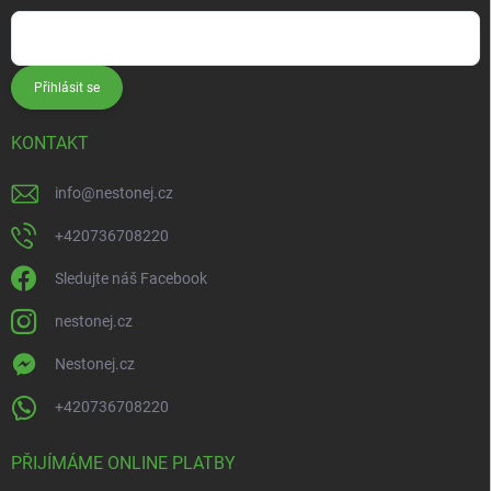
Přihlásit se
KONTAKT
info
@
nestonej.cz
+420736708220
Sledujte náš Facebook
nestonej.cz
Nestonej.cz
+420736708220
PŘIJÍMÁME ONLINE PLATBY