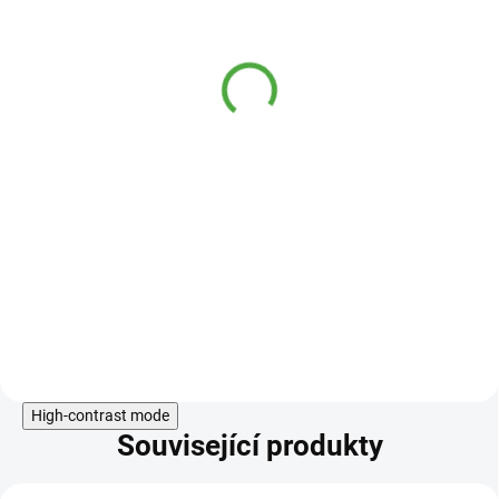
Allnature Lískové ořechy
500 g DMT: 31.08.2026
299 Kč
SKLADEM
189 Kč
Bohaté na proteiny, vitaminy B1 a
B6 a kyselinu listovou.
Do košíku
High-contrast mode
Související produkty