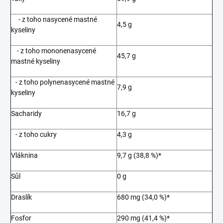
- z toho nasycené mastné
4,5 g
kyseliny
- z toho mononenasycené
45,7 g
mastné kyseliny
- z toho polynenasycené mastné
7,9 g
kyseliny
Sacharidy
16,7 g
- z toho cukry
4,3 g
Vláknina
9,7 g (38,8 %)*
Sůl
0 g
Draslík
680 mg (34,0 %)*
Fosfor
290 mg (41,4 %)*