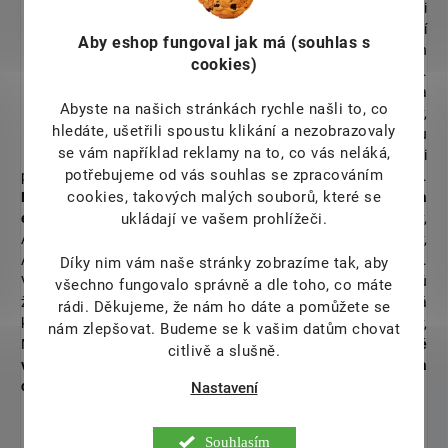
bylin z celého světa od přímých pěstitelů či
dovozců. Nakoupené byliny na naší
Aby eshop
fungoval jak má (souhlas s
provozovně rozvažujeme do vlastních
cookies)
certifikovaných, vzduchotěsných obalů.
Každá surovina nám projde pod rukami a
Abyste na našich stránkách rychle našli to, co
tak máme možnost neustálé kontroly,
hledáte, ušetřili spoustu klikání a nezobrazovaly
kterou můžeme zaručit nejvyšší možnou
se vám například reklamy na to, co vás neláká,
kvalitu. Samozřejmostí je pro naši
potřebujeme od vás souhlas se zpracováním
provozovnu ucelený a funkční HACCP a pravidelné kontroly SZPI.
cookies, takových malých souborů, které se
Nabízíme byliny jak ve formě sušené, mleté, masti, kapsle a
ukládají ve vašem prohlížeči.
extrakty, tak i živé rostliny a semena.
Afrodisiaka, Simulanty,
Adaptogeny. Najdete u nás produkty TCM, Peru, Jižní Ameriky,
Ájurvédy, Afriky, ale i tradiční evropské, či nejkvalitnější čaje.
Díky nim vám naše stránky zobrazíme tak, aby
Vilcacora, Goji-kustovnice čínská, Maca, Jiaogulan, pět druhů
všechno fungovalo správně a dle toho, co máte
ženšenu, Schizandra, Karkade, Škornice, Ginko, Psyllium Fialová
rádi.
Děkujeme, že nám ho dáte a pomůžete se
kukuřice, Dračí krev, Brahmi, Naga Jolokia, Pu-Erh, Kakaové boby,
nám zlepšovat. Budeme se k vašim datům chovat
Mladý ječmen, Mladá pšenice a mnoho dalších.
V sezóně
citlivě a slušně.
využíváme naše malé zahradnictví, zaměřené na tyto byliny a
celoročně prodej specializovaných semen.
Nastavení
Výhody pro naše
Souhlasím