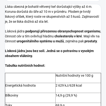
Líska obecná je bohatě větvený keř dorůstající výšky až 4 m.
Koruna dorůstá do šíře až 10 m v průměru. Plodem je tvrdý
lískový oříšek, který roste ve skupenstvích až 5 kusů. Zajímavostí
je, že se líska dožívá až sta let.
Lísková jádra
podporují přirozenou obranyschopnost organismu
,
činnost cév a tím ovlivňují hladinu
cholesterolu v krvi
. Mají vliv na
činnost
urogenitálního systému u mužů
, zejména pak
prostaty
.
Lísková jádra jsou bez soli. Jedná se o potravinu s vysokým
obsahem vlákniny.
Tabulka nutričních hodnot:
Nutriční hodnoty ve 100 g
Energetická hodnota
2 629 kJ/628 kcal
Bílkoviny
14,9 g (29,9 %)
Tuky
69,9 g