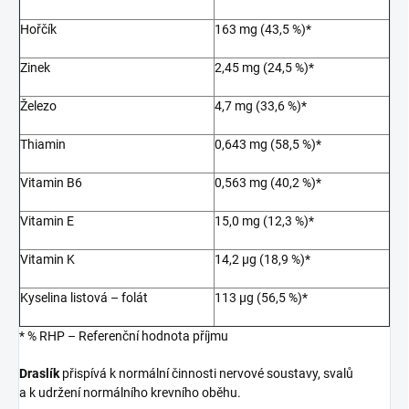
Hořčík
163 mg (43,5 %)*
Zinek
2,45 mg (24,5 %)*
Železo
4,7 mg (33,6 %)*
Thiamin
0,643 mg (58,5 %)*
Vitamin B6
0,563 mg (40,2 %)*
Vitamin E
15,0 mg (12,3 %)*
Vitamin K
14,2 µg (18,9 %)*
Kyselina listová – folát
113 µg (56,5 %)*
* % RHP – Referenční hodnota příjmu
Draslík
přispívá k normální činnosti nervové soustavy, svalů
a k udržení normálního krevního oběhu.