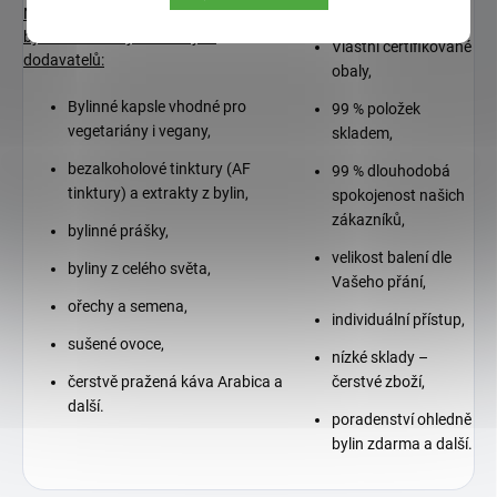
zákazníky:
Nabízíme námi zpracované výrobky z
bylin od ověřených a stálých
Vlastní certifikované
dodavatelů:
obaly,
Bylinné kapsle vhodné pro
99 % položek
vegetariány i vegany,
skladem,
bezalkoholové tinktury (AF
99 % dlouhodobá
tinktury) a extrakty z bylin,
spokojenost našich
zákazníků,
bylinné prášky,
velikost balení dle
byliny z celého světa,
Vašeho přání,
ořechy a semena,
individuální přístup,
sušené ovoce,
nízké sklady –
čerstvě pražená káva Arabica a
čerstvé zboží,
další.
poradenství ohledně
bylin zdarma a další.