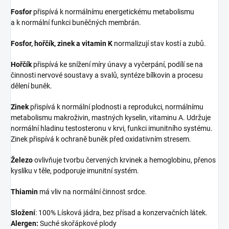
Fosfor
přispívá k normálnímu energetickému metabolismu
a k normální funkci buněčných membrán.
Fosfor, hořčík, zinek a vitamin K
normalizují stav kostí a zubů.
Hořčík
přispívá ke snížení míry únavy a vyčerpání, podílí se na
činnosti nervové soustavy a svalů, syntéze bílkovin a procesu
dělení buněk.
Zinek
přispívá k normální plodnosti a reprodukci, normálnímu
metabolismu makroživin, mastných kyselin, vitaminu A. Udržuje
normální hladinu testosteronu v krvi, funkci imunitního systému.
Zinek přispívá k ochraně buněk před oxidativním stresem.
Železo
ovlivňuje tvorbu červených krvinek a hemoglobinu, přenos
kyslíku v těle, podporuje imunitní systém.
Thiamin
má vliv na normální činnost srdce.
Složení
: 100% Lísková jádra, bez přísad a konzervačních látek.
Alergen:
Suché skořápkové plody