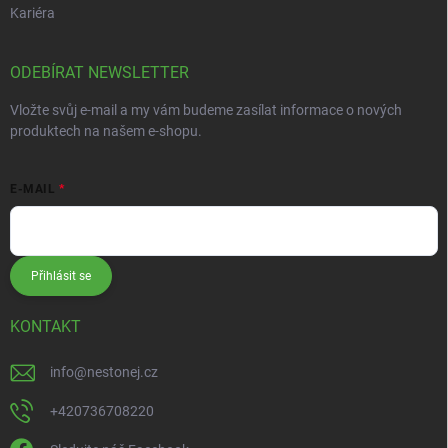
Kariéra
ODEBÍRAT NEWSLETTER
Vložte svůj e-mail a my vám budeme zasílat informace o nových
produktech na našem e-shopu.
E-MAIL
Přihlásit se
KONTAKT
info
@
nestonej.cz
+420736708220