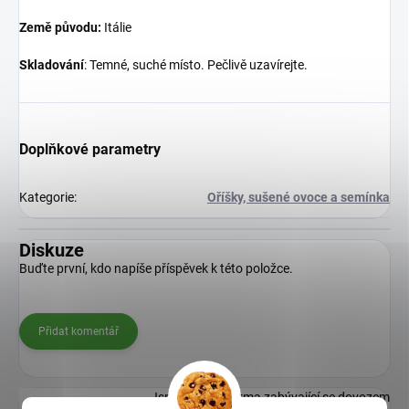
Země původu:
Itálie
Skladování
: Temné, suché místo. Pečlivě uzavírejte.
Doplňkové parametry
Kategorie
:
Oříšky, sušené ovoce a semínka
Diskuze
Buďte první, kdo napíše příspěvek k této položce.
Přidat komentář
Jsme rodinná firma zabývající se dovozem