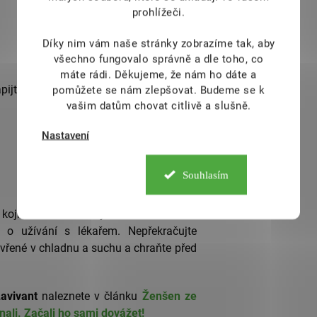
prohlížeči.
Díky nim vám naše stránky zobrazíme tak, aby
všechno fungovalo správně a dle toho, co
máte rádi.
Děkujeme, že nám ho dáte a
apijte vodou.
pomůžete se nám zlepšovat. Budeme se k
vašim datům chovat citlivě a slušně.
Nastavení
Souhlasím
 kojící a těhotné ženy a děti. Pokud vás
e o užívání s lékařem. Nepřekračujte
vřené v chladnu a suchu a chraňte před
avivant
naleznete v článku
Ženšen ze
nali. Začali ho sami dovážet!