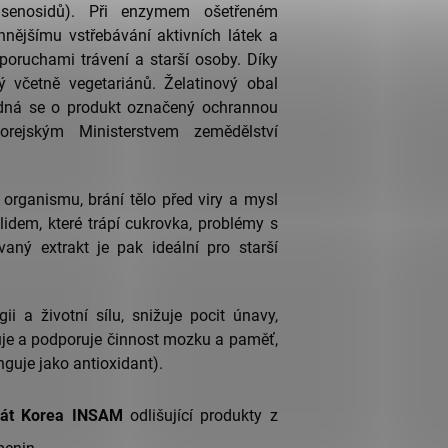
nsenosidů). Při enzymem ošetřeném
nnějšímu vstřebávání aktivních látek a
 poruchami trávení a starší osoby. Díky
 včetně vegetariánů. Želatinový obal
edná se o produkt označený ochrannou
ejským Ministerstvem zemědělství
rganismu, brání tělo před viry a mysl
idem, které trápí cukrovka, problémy s
aný extrakt je pak ideální pro starší
ii a životní sílu, snižuje pocit únavy,
šuje a podporuje činnost mozku a paměť,
nguje jako antioxidant).
ikát Korea INSAM
odlišující produkty z