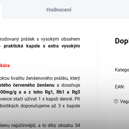
Hodnocení
xtrudovaný prášek s vysokým obsahem
Dop
-
praktické kapsle s extra vysokým
 kúra
Katego
sokou kvalitu ženšenového prášku, který
letého červeného ženšenu
a dosahuje
EAN
:
 100mg/g a a z toho Rg1, Rb1 a Rg3
ence stačí užívat 1 x kapsli denně. Při
?
Veg
tibiotikách doporučujeme až 3 x kapsle
šenu nejúčinnější, a to díky obsahu 34