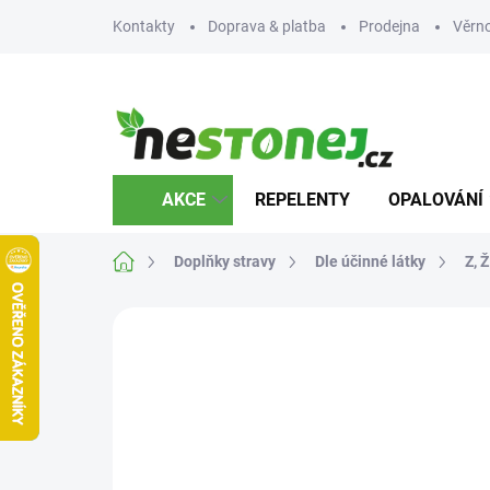
Přejít
Kontakty
Doprava & platba
Prodejna
Věrn
na
obsah
AKCE
REPELENTY
OPALOVÁNÍ
Domů
Doplňky stravy
Dle účinné látky
Z, Ž
Neohodnoceno
Podrobnosti hodnocení
Z
AKCE