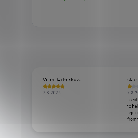
Veronika Fusková
claud
7.8.2026
7.8.
I sen
to he
tepli
from