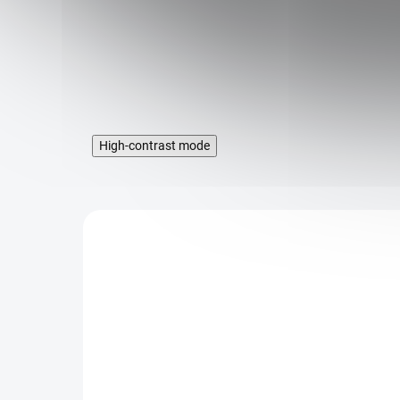
High-contrast mode
KÓD:
CLC9867
KÓD:
5