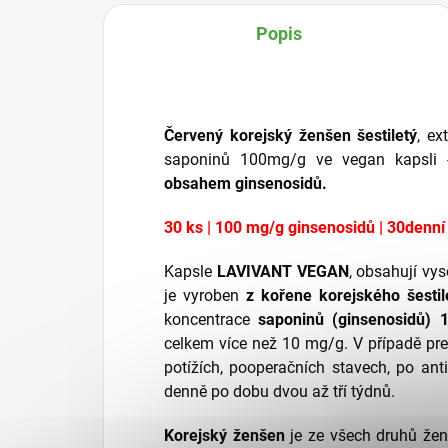
Popis
Červený korejský ženšen šestiletý
, e
saponinů 100mg/g ve vegan kapsli 
obsahem ginsenosidů.
30 ks |
100 mg/g ginsenosidů | 30denní
Kapsle
LAVIVANT VEGAN
, obsahují vy
je vyroben
z kořene korejského šesti
koncentrace
saponinů (ginsenosidů)
celkem více než 10 mg/g. V případě prev
potížích, pooperačních stavech, po an
denně po dobu dvou až tří týdnů.
Korejský ženšen
je ze všech druhů žen