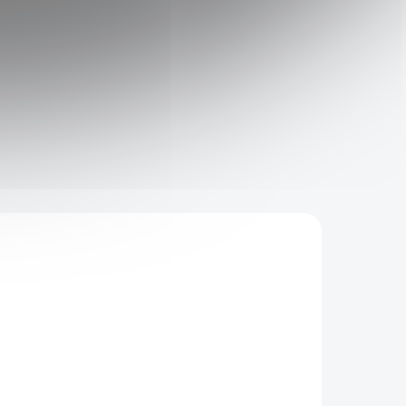
KÓD:
8656
KCE