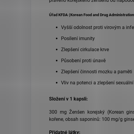
pravého korejského ženšenu od napodo
Úřad KFDA (Korean Food and Drug Administration)
Vyšší odolnost proti virovým a i
Posílení imunity
Zlepšení cirkulace krve
Působení proti únavě
Zlepšení činnosti mozku a paměti
Vliv na potenci a zlepšení sexuáln
Složení v 1 kapsli:
300 mg Ženšen korejský (Korean gins
kořene, obsah saponinů: 100 mg/g gins
Přídatné látky: