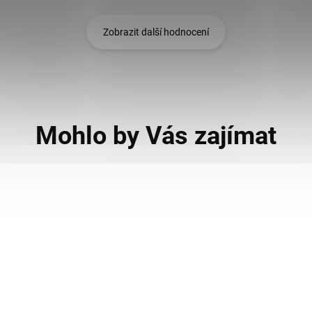
Zobrazit další hodnocení
Mohlo by Vás zajímat
909
KÓD:
GS_4802731
AKCE
A