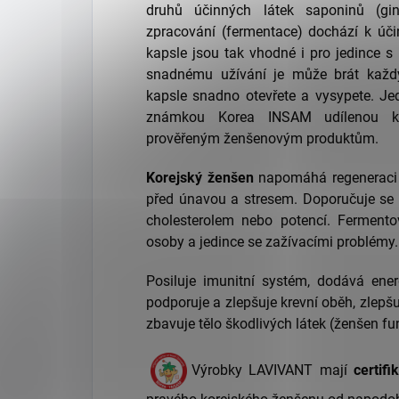
druhů účinných látek saponinů (gi
zpracování (fermentace) dochází k úči
kapsle jsou tak vhodné i pro jedince s
snadnému užívání je může brát každý
kapsle snadno otevřete a vysypete. J
známkou Korea INSAM udílenou kor
prověřeným ženšenovým produktům.
Korejský ženšen
napomáhá regeneraci o
před únavou a stresem. Doporučuje se l
cholesterolem nebo potencí. Fermentov
osoby a jedince se zažívacími problémy.
Posiluje imunitní systém, dodává energ
podporuje a zlepšuje krevní oběh, zlep
zbavuje tělo škodlivých látek (ženšen fu
Výrobky LAVIVANT mají
certif