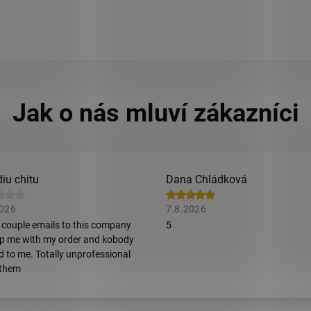
iu chitu
Dana Chládková
2026
7.8.2026
t couple emails to this company
5
lp me with my order and kobody
ed to me. Totally unprofessional
 them