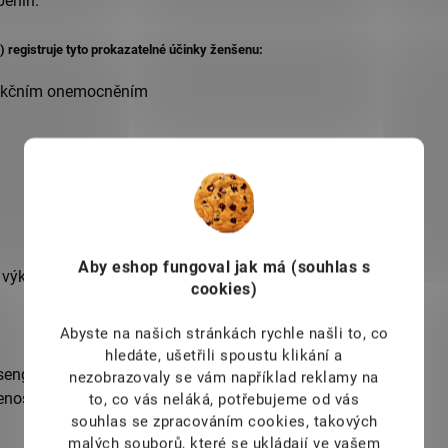
benin.
 registruje tyto prokazatelné účinky ženšenu:
nfekčním onemocněním
Aby eshop
fungoval jak má (souhlas s
í výkonnosti
cookies)
Abyste na našich stránkách rychle našli to, co
hledáte, ušetřili spoustu klikání a
eng, 100% čistý prášek z extraktu z
nezobrazovaly se vám například reklamy na
enosidů Rg1, Rb1 a Rg3)
to, co vás neláká, potřebujeme od vás
souhlas se zpracováním cookies, takových
malých souborů, které se ukládají ve vašem