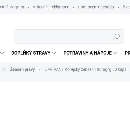
ostní program
Vrácení a reklamace
Hodnocení obchodu
Blo
Hledat
DOPLŇKY STRAVY
POTRAVINY A NÁPOJE
P
Ženšen pravý
LAVIVANT Korejský ženšen 100mg/g 30 kapslí
NAČKA:
LAVIVANT
390 Kč
Měrná
NA DOTAZ
cena:
MOŽNOSTI DORUČENÍ