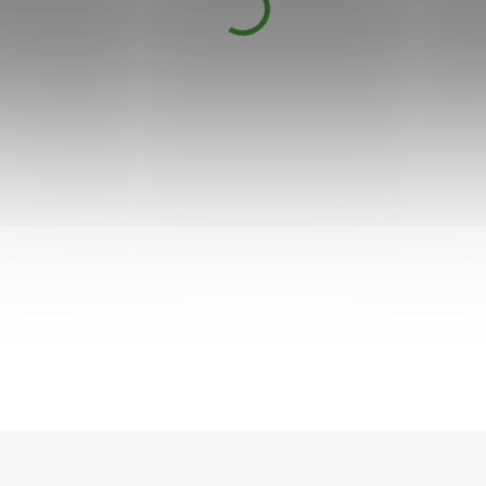
zubní pasta bez fluoridů 75 ml
199 Kč
SKLADEM
Přírodní zubní pasta bez fluoridů s mátou,
myrhou, šalvějí a propolisem.
Jemně čistí zuby,
osvěžuje dech a doplňuje každodenní péči o
dásně.
Do košíku