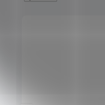
KÓD:
8656
KÓD:
27-IC/KIDS
1+1
Incognito Přírodní repelent pro děti