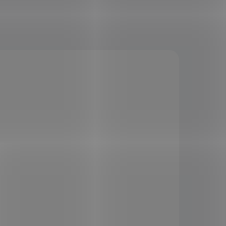
KÓD:
SAD12635
KCE