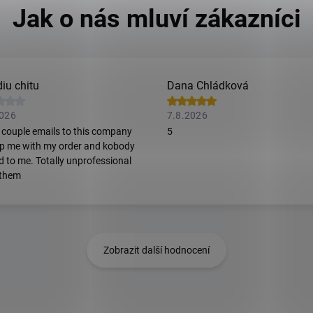
iu chitu
Dana Chládková
2026
7.8.2026
t couple emails to this company
5
lp me with my order and kobody
ed to me. Totally unprofessional
 them
Zobrazit další hodnocení