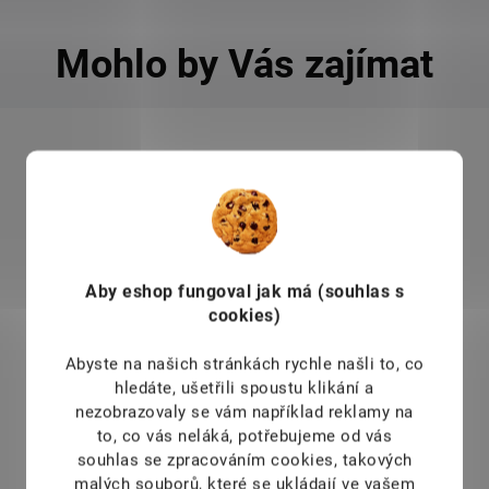
Mohlo by Vás zajímat
553
KÓD:
567
AKCE
A
Lacalut Sensitive zubní pasta 75 ml
119 Kč
82 Kč
SKLADEM
Aby eshop
fungoval jak má (souhlas s
cookies)
Medicinálně vyvinutá zubní pasta s lešticím a
bělicím účinkem.
Abyste na našich stránkách rychle našli to, co
hledáte, ušetřili spoustu klikání a
nezobrazovaly se vám například reklamy na
to, co vás neláká, potřebujeme od vás
souhlas se zpracováním cookies, takových
malých souborů, které se ukládají ve vašem