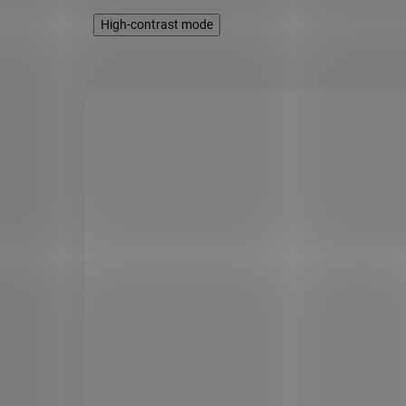
High-contrast mode
KÓD:
SAD12322
KÓD:
AKCE
Lacalut Aktiv zubní pasta 75 ml
129 Kč
82 Kč
SKLADEM
Zubní pasta je určená jako prevence před
parodontitidou, krvácením dásní a vznikem
zubního kazu. Obsahuje speciální čisticí látky
doplněné dezinfekčním chlorhexidinem, který
rozrušuje plak a usmrcuje baktérie, odstraňují
bakteriální povlak.
Obsahuje fluoridy (1360 ppm)
Nízká abrazivita (RDA 90)