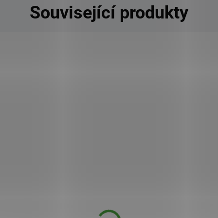
Související produkty
PRAY
KÓD:
DLS_192
InaEssentials Ina Dent All Přírodní