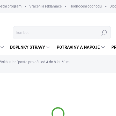
ostní program
Vrácení a reklamace
Hodnocení obchodu
Blo
Hledat
DOPLŇKY STRAVY
POTRAVINY A NÁPOJE
P
tská zubní pasta pro děti od 4 do 8 let 50 ml
NAČKA:
LACALUT
75 Kč
Měrná
NA DOTAZ
cena:
MOŽNOSTI DORUČENÍ