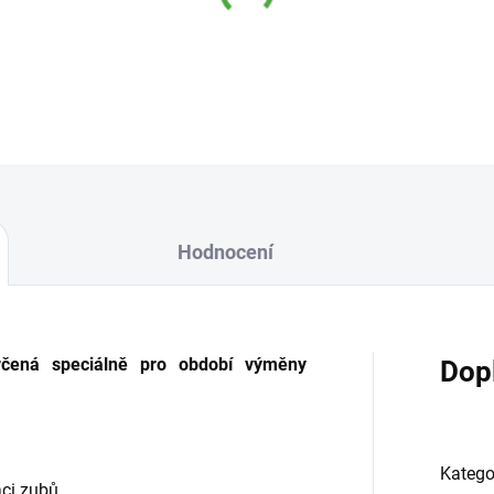
Medicinálně vyvinutá zubní
mléčných zubů za trvalé
.
DETAILNÍ INFORMACE
Hodnocení
určená speciálně pro období výměny
Dop
Katego
aci zubů