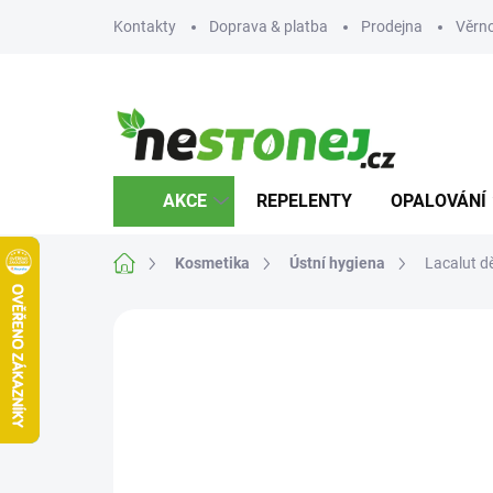
Přejít
Kontakty
Doprava & platba
Prodejna
Věrn
na
obsah
AKCE
REPELENTY
OPALOVÁNÍ
Domů
Kosmetika
Ústní hygiena
Lacalut dě
Neohodnoceno
Podrobnosti hodnocení
Z