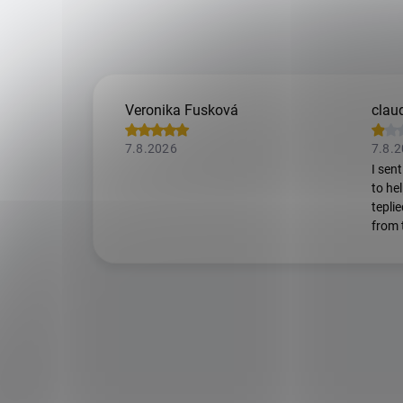
Veronika Fusková
claud
7.8.2026
7.8.
I sen
to he
tepli
from