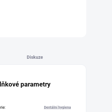
 pasta určená speciálně pro období výměny
ZEPTAT SE
HLÍDAT
Diskuze
lňkové parametry
rie
:
Dentální hygiena