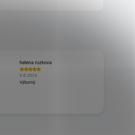
helena ruzkova
6.8.2026
Výborný.