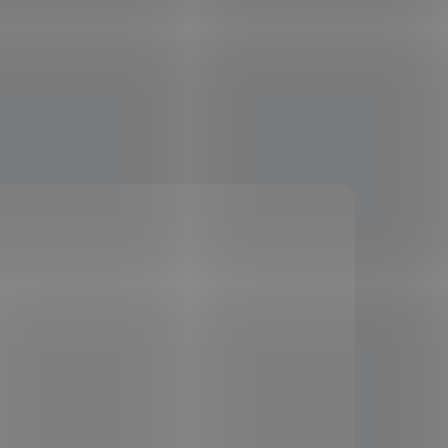
KÓD:
SPS1794
IP
TIP