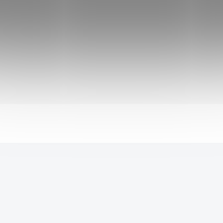
Phyto Coffee je směs rozpustné čekanky
a funkční dávky standardizovaného extraktu
zelené kávy. Připravený nápoj je chutnou
alternativou kávy. Zelená káva je vyhledávána
především pro účinky chlorogenové kyseliny
(CGA), která je vhodným doplňkem při
Do košíku