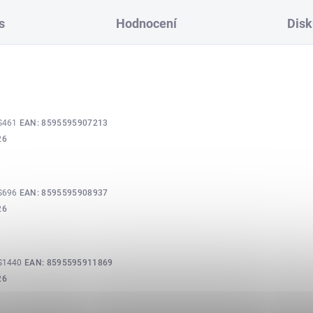
s
Hodnocení
Disk
S461
EAN:
8595595907213
26
S696
EAN:
8595595908937
26
S1440
EAN:
8595595911869
26