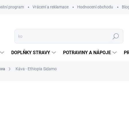
ostní program
Vrácení a reklamace
Hodnocení obchodu
Blo
Hledat
DOPLŇKY STRAVY
POTRAVINY A NÁPOJE
P
áva
Káva - Ethiopia Sidamo
NAČKA:
SALVIA PARADISE
od
109 Kč
Měrná
Zvolte variantu
cena: