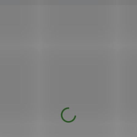
150
KÓD:
SPS2094
TIP
T
Phyto Coffee Zelená káva CGA 100 g
149 Kč
DOSTUPNÉ DO 1 DNE