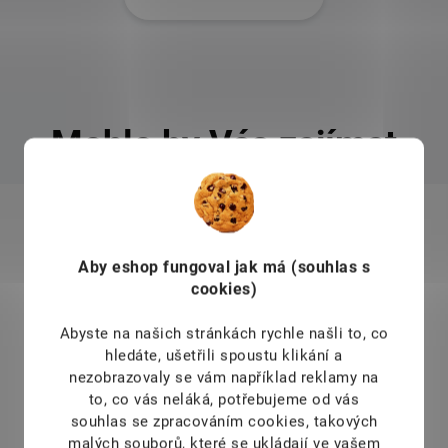
Mohlo by Vás zajímat
757
KÓD:
SPS1436
TIP
T
Aby eshop
fungoval jak má (souhlas s
cookies)
Abyste na našich stránkách rychle našli to, co
hledáte, ušetřili spoustu klikání a
nezobrazovaly se vám například reklamy na
to, co vás neláká, potřebujeme od vás
souhlas se zpracováním cookies, takových
malých souborů, které se ukládají ve vašem