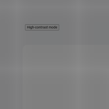
High-contrast mode
KÓD:
SPS460
KÓD:
SPS1
TIP