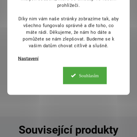
prohlížeči.
Díky nim vám naše stránky zobrazíme tak, aby
všechno fungovalo správně a dle toho, co
máte rádi.
Děkujeme, že nám ho dáte a
Káva - Brasil Fazenda Lagoa
pomůžete se nám zlepšovat. Budeme se k
99 Kč
DOSTUPNÉ DO 1 DNE
vašim datům chovat citlivě a slušně.
100% ARABICA Brazílie je jedním z největších
Nastavení
kávových producentů na světě. Brasil Fazenda
Lagoa je odborníky považována za nejlepší kávu
Souhlasím
pocházející právě z Brazílie. Pěstování probíhá ze
starých odrůd káv Bourbon. Tělo kávy je
sametové s jemným nádechem
Detail
Související produkty