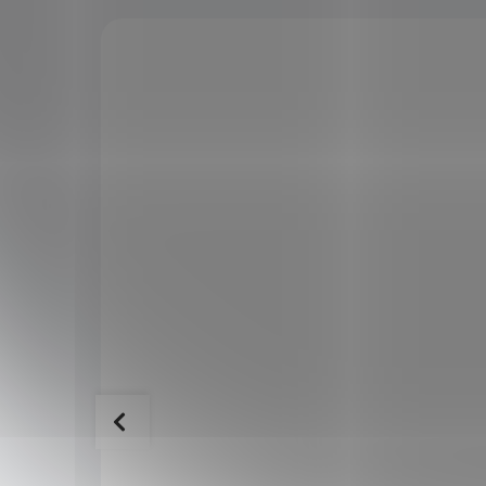
KÓD:
SPS1871
KÓD:
SPS1492M
TIP
20 x 1.5
Zelená káva mletá CGA
119 Kč
DOSTUPNÉ DO 1 DNE