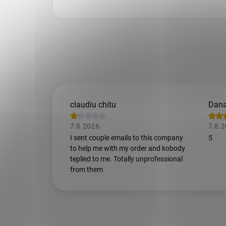
claudiu chitu
Dana
7.8.2026
7.8.
I sent couple emails to this company
5
to help me with my order and kobody
teplied to me. Totally unprofessional
from them