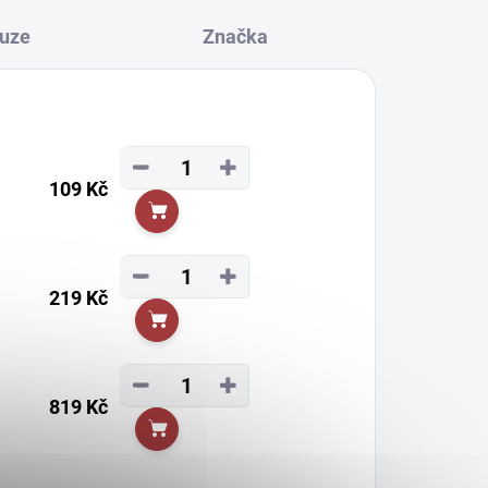
uze
Značka
−
+
109 Kč
Do košíku
−
+
219 Kč
Do košíku
−
+
819 Kč
Do košíku