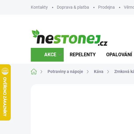
Přejít
Kontakty
Doprava & platba
Prodejna
Věrn
na
obsah
AKCE
REPELENTY
OPALOVÁNÍ
Domů
Potraviny a nápoje
Káva
Zrnková k
Neohodnoceno
Podrobnosti hodnocení
Z
TIP