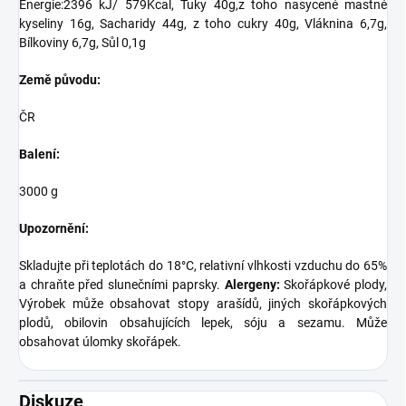
Energie:2396 kJ/ 579Kcal, Tuky 40g,z toho nasycené mastné
kyseliny 16g, Sacharidy 44g, z toho cukry 40g, Vláknina 6,7g,
Bílkoviny 6,7g, Sůl 0,1g
Země původu:
ČR
Balení:
3000 g
Upozornění:
Skladujte při teplotách do 18°C, relativní vlhkosti vzduchu do 65%
a chraňte před slunečními paprsky.
Alergeny:
Skořápkové plody,
Výrobek může obsahovat stopy arašídů, jiných skořápkových
plodů, obilovin obsahujících lepek, sóju a sezamu. Může
obsahovat úlomky skořápek.
Diskuze