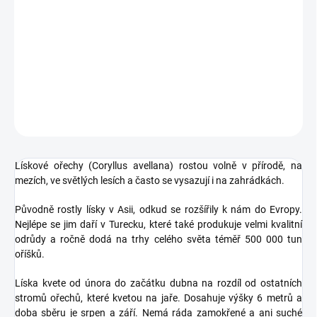
Lísková jádra v 79% hořké čokoládě. Lískové ořechy (Coryllus
avellana) rostou volně v přírodě, na mezích, ve světlých lesích a
často se vysazují i na zahrádkách.
DETAILNÍ INFORMACE
ZEPTAT SE
HLÍDAT
Lískové ořechy (Coryllus avellana) rostou volně v přírodě, na
mezích, ve světlých lesích a často se vysazují i na zahrádkách.
Původně rostly lísky v Asii, odkud se rozšířily k nám do Evropy.
Nejlépe se jim daří v Turecku, které také produkuje velmi kvalitní
odrůdy a ročně dodá na trhy celého světa téměř 500 000 tun
oříšků.
Líska kvete od února do začátku dubna na rozdíl od ostatních
stromů ořechů, které kvetou na jaře. Dosahuje výšky 6 metrů a
doba sběru je srpen a září. Nemá ráda zamokřené a ani suché