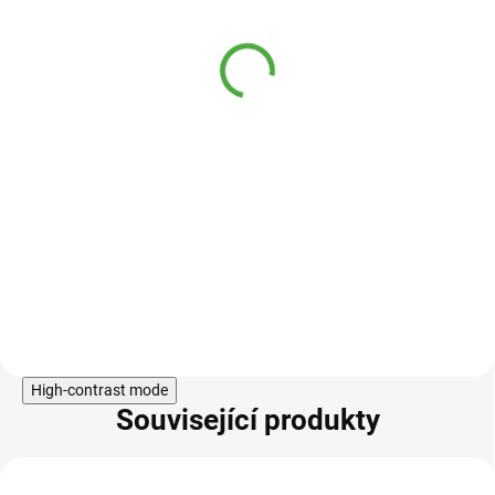
NutFru Mandle v hořké
čokoládě 3000 g
DOSTUPNÉ DO 2
1 419 Kč
DNŮ
Honí Vás mlsná a nechcete si
dávat prasárničku? Zkuste třeba
tyto mandle v hořké čokoládě,
které jistě uspokojí Váš jazýček.
Do košíku
High-contrast mode
Související produkty
KÓD:
TIP