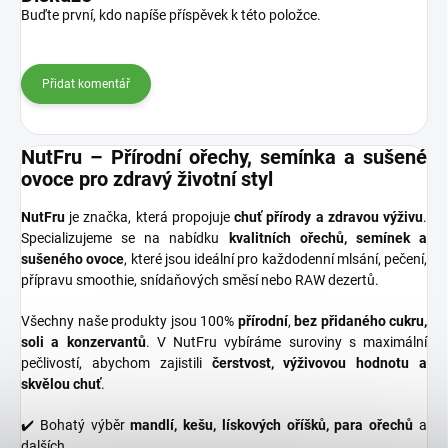
Buďte první, kdo napíše příspěvek k této položce.
Přidat komentář
NutFru – Přírodní ořechy, semínka a sušené
ovoce pro zdravý životní styl
NutFru
je značka, která propojuje
chuť přírody a zdravou výživu
.
Specializujeme se na nabídku
kvalitních ořechů, semínek a
sušeného ovoce
, které jsou ideální pro každodenní mlsání, pečení,
přípravu smoothie, snídaňových směsí nebo RAW dezertů.
Všechny naše produkty jsou 100%
přírodní
,
bez přidaného cukru,
soli a konzervantů
. V NutFru vybíráme suroviny s maximální
pečlivostí, abychom zajistili
čerstvost, výživovou hodnotu a
skvělou chuť
.
✔️ Bohatý výběr
mandlí, kešu, lískových oříšků, para ořechů
a
dalších