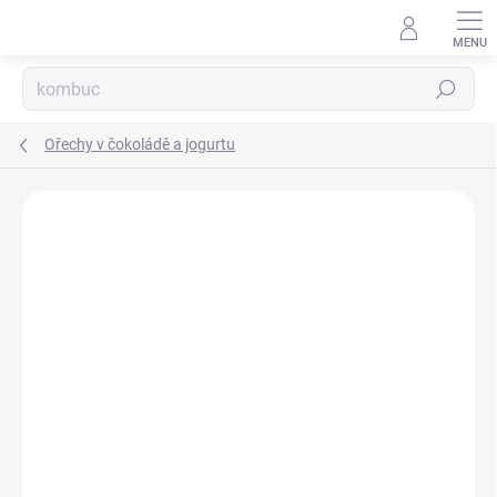
Přejít
na
obsah
Hledat
Ořechy v čokoládě a jogurtu
Podrobnosti hodnocení
Neohodnoceno
ZNAČKA:
NUTFRU