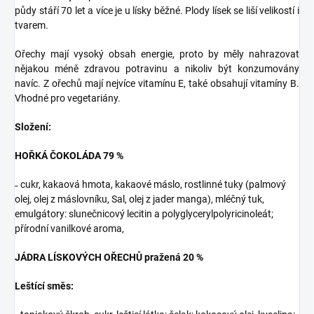
půdy stáří 70 let a více je u lísky běžné. Plody lísek se liší velikostí i
tvarem.
Ořechy mají vysoký obsah energie, proto by měly nahrazovat
nějakou méně zdravou potravinu a nikoliv být konzumovány
navíc. Z ořechů mají nejvíce vitamínu E, také obsahují vitamíny B.
Vhodné pro vegetariány.
Složení:
HOŘKÁ ČOKOLÁDA 79 %
˗ cukr, kakaová hmota, kakaové máslo, rostlinné tuky (palmový
olej, olej z máslovníku, Sal, olej z jader manga), mléčný tuk,
emulgátory: slunečnicový lecitin a polyglycerylpolyricinoleát;
přírodní vanilkové aroma,
JÁDRA LÍSKOVÝCH OŘECHŮ pražená 20 %
Leštící směs: