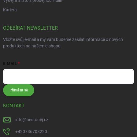
Výdejní místo s prodejnou Hulín
Kariéra
ODEBÍRAT NEWSLETTER
Vložte svůj e-mail a my vám budeme zasílat informace o nových
produktech na našem e-shopu.
E-MAIL
Přihlásit se
KONTAKT
info
@
nestonej.cz
+420736708220