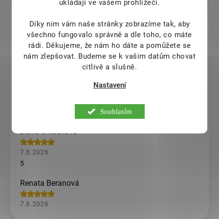
ukládají ve vašem prohlížeči.
Veronika Fusková
Díky nim vám naše stránky zobrazíme tak, aby
všechno fungovalo správně a dle toho, co máte
7.8.2026
rádi.
Děkujeme, že nám ho dáte a pomůžete se
nám zlepšovat. Budeme se k vašim datům chovat
claudiu chitu
citlivě a slušně.
7.8.2026
Nastavení
I sent couple emails to this company to help me with my
order and kobody teplied to me. Totally unprofessional
Souhlasím
from them
Dana Chládková
7.8.2026
5
Renata Beranová
7.8.2026