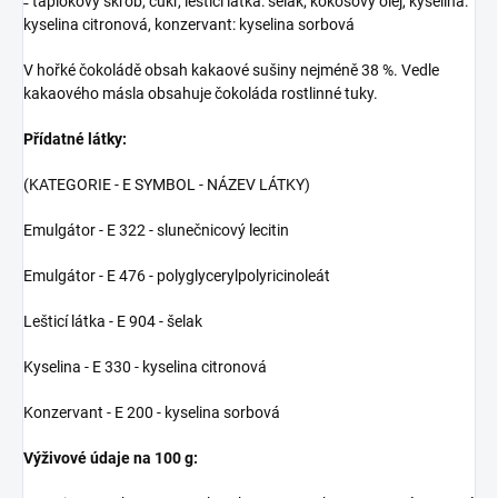
˗ tapiokový škrob, cukr, lešticí látka: šelak; kokosový olej, kyselina:
kyselina citronová, konzervant: kyselina sorbová
V hořké čokoládě obsah kakaové sušiny nejméně 38 %. Vedle
kakaového másla obsahuje čokoláda rostlinné tuky.
Přídatné látky:
(KATEGORIE - E SYMBOL - NÁZEV LÁTKY)
Emulgátor - E 322 - slunečnicový lecitin
Emulgátor - E 476 - polyglycerylpolyricinoleát
Lešticí látka - E 904 - šelak
Kyselina - E 330 - kyselina citronová
Konzervant - E 200 - kyselina sorbová
Výživové údaje na 100 g: