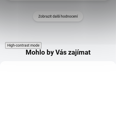
Zobrazit další hodnocení
High-contrast mode
Mohlo by Vás zajímat
KÓD:
110854