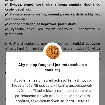
✔️
Dýňová, slunečnicová, chia a lněná semínka
vhodná do
každého jídelníčku
✔️ Šťavnaté
sušené mango, meruňky, švestky, datle a fíky
bez
přidaného cukru
✔️ Vhodné pro
vegan, bezlepkovou i paleo stravu
✔️ Výhodná balení pro rodiny, sportovce i podnikatele v
gastronomii
S NutFru si dopřáváte nejen chutnou, ale i
funkční potravinu
plnou vitamínů, minerálů, zdravých tuků a antioxidantů. Ať už
hledáte
rychlou svačinu do práce
, výživový základ pro snídani,
nebo zdravou variantu mlsání pro děti, NutFru je tou správnou
volbou.
Aby eshop
fungoval jak má (souhlas s
cookies)
NutFru – přirozená cesta k lepšímu zdraví a energii každý den.
Abyste na našich stránkách rychle našli to, co
hledáte, ušetřili spoustu klikání a nezobrazovaly
se vám například reklamy na to, co vás neláká,
potřebujeme od vás souhlas se zpracováním
cookies, takových malých souborů, které se