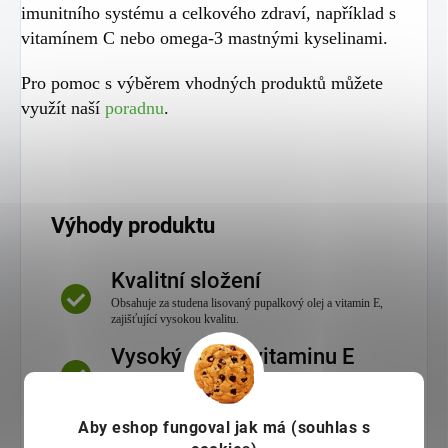
imunitního systému a celkového zdraví, například s
vitamínem C nebo omega-3 mastnými kyselinami.
Pro pomoc s výběrem vhodných produktů můžete
využít naší
poradnu
.
Výhody produktu
Kvalitní složení
Obsahuje za studena lisovaný pupalkový olej a vitamin E,
zajišťující vysokou kvalitu.
Vysoký obsah vitaminu E
Každá kapsle obsahuje 50 mg vitaminu E, což je 417%
RHP.
Aby eshop
fungoval jak má (souhlas s
Ekologické balení