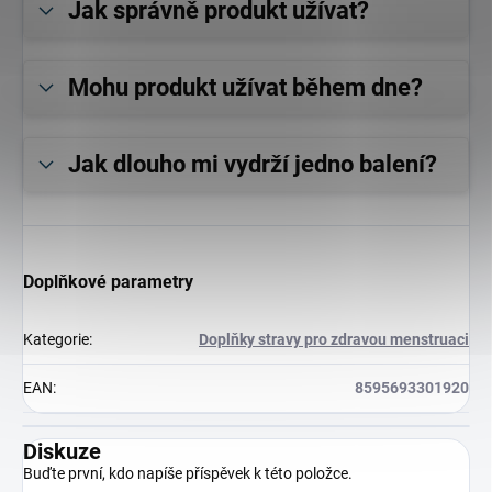
Jak správně produkt užívat?
Mohu produkt užívat během dne?
Jak dlouho mi vydrží jedno balení?
Doplňkové parametry
Kategorie
:
Doplňky stravy pro zdravou menstruaci
EAN
:
8595693301920
Diskuze
Buďte první, kdo napíše příspěvek k této položce.