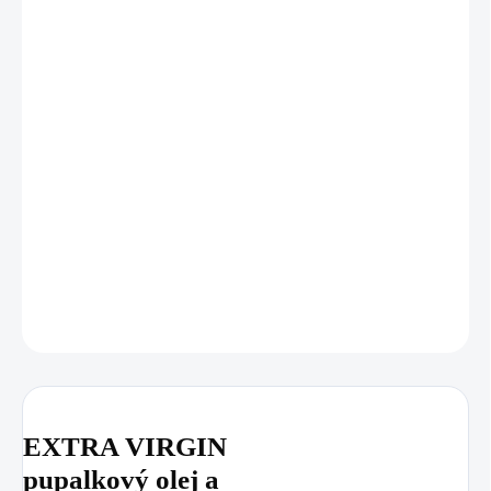
11.8.2026
MOŽNOSTI
DORUČENÍ
−
+
Přidat do košíku
GS Pupalka XXL
je doplněk stravy s
90+20 kapslí
, obsahující za
studena lisovaný
EXTRA VIRGIN pupalkový olej
a
vitamin E
.
Určený pro dospělé a děti od 3 let, s ekologickým balením.
DETAILNÍ INFORMACE
ZEPTAT SE
HLÍDAT
EXTRA VIRGIN
pupalkový olej a