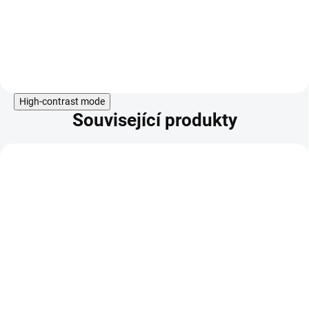
ovlivňuje při potížích trávicího
traktu, na zvýšení chuti
k jídlu a podporu trávení.
Používá
se také ke zvyšování tvorby a toku
Do košíku
mateřského mléka v období
kojení.
High-contrast mode
Související produkty
KÓD:
AKCE
GS_4802731