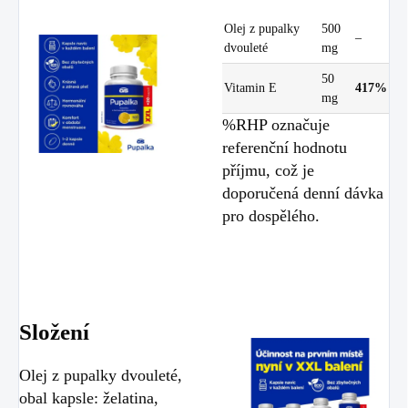
Olej z pupalky
500
–
dvouleté
mg
50
Vitamin E
417%
mg
%RHP označuje
referenční hodnotu
příjmu, což je
doporučená denní dávka
pro dospělého.
Složení
Olej z pupalky dvouleté,
obal kapsle: želatina,