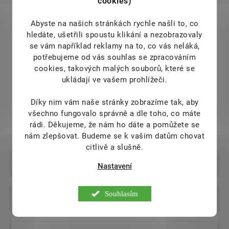
cookies)
Dodáváno v ekologické dóze bez nadbytečného obalu,
šetrné k životnímu prostředí.
Abyste na našich stránkách rychle našli to, co
Bez alergenů
hledáte, ušetřili spoustu klikání a nezobrazovaly
Produkt neobsahuje laktózu, lepek ani přidaný cukr.
se vám například reklamy na to, co vás neláká,
potřebujeme od vás souhlas se zpracováním
Snadné dávkování
cookies, takových malých souborů, které se
Dávkování je jednoduché: 1-2 kapsle denně pro dospělé, 1
ukládají ve vašem prohlížeči.
kapsle pro děti od 3 let.
Vhodné pro pleť
Díky nim vám naše stránky zobrazíme tak, aby
Přispívá k ochraně buněk před oxidativním stresem a
všechno fungovalo správně a dle toho, co máte
normálnímu stavu pokožky.
rádi.
Děkujeme, že nám ho dáte a pomůžete se
nám zlepšovat. Budeme se k vašim datům chovat
citlivě a slušně.
Pro koho je produkt určen?
Nastavení
Souhlasím
Jaké jsou hlavní složky produktu?