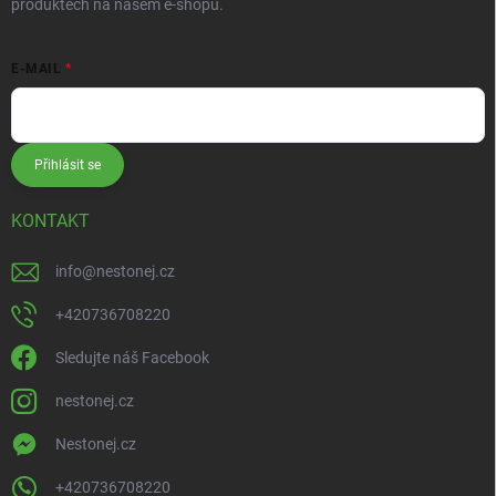
produktech na našem e-shopu.
E-MAIL
Přihlásit se
KONTAKT
info
@
nestonej.cz
+420736708220
Sledujte náš Facebook
nestonej.cz
Nestonej.cz
+420736708220