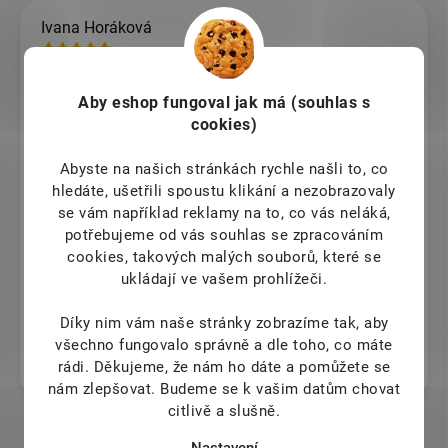
Ivana Horáková
9.8.2026
Vřele doporučuji a těším se opět na shledání s perfektním
Aby eshop
fungoval jak má (souhlas s
obchudkem a profesionálním přístupem
cookies)
Ondřej Šlehofer
Abyste na našich stránkách rychle našli to, co
hledáte, ušetřili spoustu klikání a nezobrazovaly
9.8.2026
se vám například reklamy na to, co vás neláká,
potřebujeme od vás souhlas se zpracováním
Věra Doležalová
cookies, takových malých souborů, které se
ukládají ve vašem prohlížeči.
9.8.2026
Díky nim vám naše stránky zobrazíme tak, aby
Jitka Krejcova
všechno fungovalo správně a dle toho, co máte
rádi.
Děkujeme, že nám ho dáte a pomůžete se
8.8.2026
nám zlepšovat. Budeme se k vašim datům chovat
citlivě a slušně.