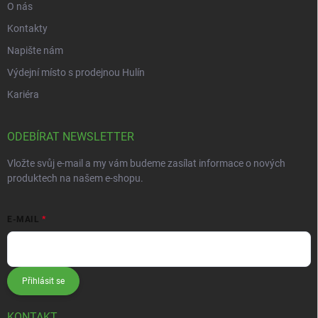
O nás
Kontakty
Napište nám
Výdejní místo s prodejnou Hulín
Kariéra
ODEBÍRAT NEWSLETTER
Vložte svůj e-mail a my vám budeme zasílat informace o nových
produktech na našem e-shopu.
E-MAIL
Přihlásit se
KONTAKT