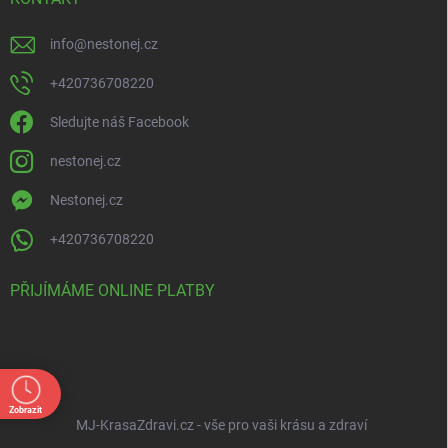
info
@
nestonej.cz
+420736708220
Sledujte náš Facebook
nestonej.cz
Nestonej.cz
+420736708220
PŘIJÍMÁME ONLINE PLATBY
Zobrazit
MJ-KrasaZdravi.cz - vše pro vaši krásu a zdraví