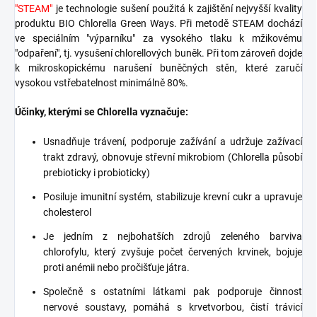
"STEAM"
je technologie sušení použitá k zajištění nejvyšší kvality
produktu BIO Chlorella Green Ways. Při metodě STEAM dochází
ve speciálním "výparníku" za vysokého tlaku k mžikovému
"odpaření", tj. vysušení chlorellových buněk. Při tom zároveň dojde
k mikroskopickému narušení buněčných stěn, které zaručí
vysokou vstřebatelnost minimálně 80%.
Účinky, kterými se Chlorella vyznačuje:
Usnadňuje trávení, podporuje zažívání a udržuje zažívací
trakt zdravý, obnovuje střevní mikrobiom (Chlorella působí
prebioticky i probioticky)
Posiluje imunitní systém, stabilizuje krevní cukr a upravuje
cholesterol
Je jedním z nejbohatších zdrojů zeleného barviva
chlorofylu, který zvyšuje počet červených krvinek, bojuje
proti anémii nebo pročišťuje játra.
Společně s ostatními látkami pak podporuje činnost
nervové soustavy, pomáhá s krvetvorbou, čistí trávicí