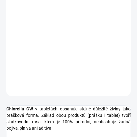
MOŽNOSTI
DORUČENÍ
−
+
Přidat do košíku
Chlorella
je sladkovodní zelená řasa, která obsahuje kompletní
spektrum výživných látek - vitamínů a minerálů, obsahuje velké
množství chlorofylu a je jedním z nejbohatších přírodních zdrojů
beta-karotenu.
DETAILNÍ INFORMACE
ZEPTAT SE
HLÍDAT
Chlorella GW
v tabletách obsahuje stejné důležité živiny jako
prášková forma. Základ obou produktů (prášku i tablet) tvoří
sladkovodní řasa, která je 100% přírodní, neobsahuje žádná
pojiva, plniva ani aditiva.