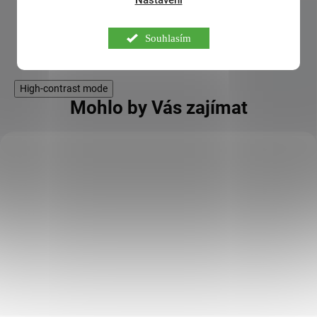
Nastavení
Zobrazit další hodnocení
Souhlasím
High-contrast mode
Mohlo by Vás zajímat
KÓD:
MJK12345
Green Ways BIO