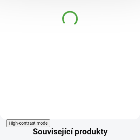
Chlorella v prášku 350 g
1 200 Kč
SKLADEM
Chlorella
je sladkovodní zelená
řasa, která obsahuje kompletní
spektrum výživných látek -
vitamínů a minerálů, obsahuje
velké množství chlorofylu a je
jedním z nejbohatších přírodních
zdrojů beta-karotenu.
Do košíku
High-contrast mode
Související produkty