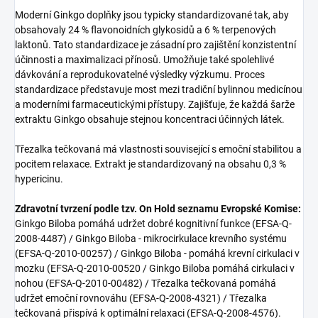
Moderní Ginkgo doplňky jsou typicky standardizované tak, aby
obsahovaly 24 % flavonoidních glykosidů a 6 % terpenových
laktonů. Tato standardizace je zásadní pro zajištění konzistentní
účinnosti a maximalizaci přínosů. Umožňuje také spolehlivé
dávkování a reprodukovatelné výsledky výzkumu. Proces
standardizace představuje most mezi tradiční bylinnou medicínou
a moderními farmaceutickými přístupy. Zajišťuje, že každá šarže
extraktu Ginkgo obsahuje stejnou koncentraci účinných látek.
Třezalka tečkovaná má vlastnosti související s emoční stabilitou a
pocitem relaxace. Extrakt je standardizovaný na obsahu 0,3 %
hypericinu.
Zdravotní tvrzení podle tzv. On Hold seznamu Evropské Komise:
Ginkgo Biloba pomáhá udržet dobré kognitivní funkce (EFSA-Q-
2008-4487) / Ginkgo Biloba - mikrocirkulace krevního systému
(EFSA-Q-2010-00257) / Ginkgo Biloba - pomáhá krevní cirkulaci v
mozku (EFSA-Q-2010-00520 / Ginkgo Biloba pomáhá cirkulaci v
nohou (EFSA-Q-2010-00482) / Třezalka tečkovaná pomáhá
udržet emoční rovnováhu (EFSA-Q-2008-4321) / Třezalka
tečkovaná přispívá k optimální relaxaci (EFSA-Q-2008-4576).