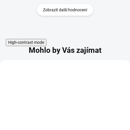
Zobrazit další hodnocení
High-contrast mode
Mohlo by Vás zajímat
KÓD:
POUZE NA PRODEJNĚ
BM-37497
VÍCE ZA MÉNĚ