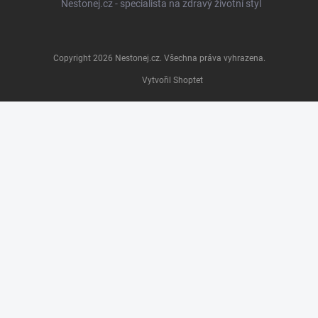
Nestonej.cz - specialista na zdravý životní styl
Copyright 2026
Nestonej.cz
. Všechna práva vyhrazena.
Vytvořil Shoptet