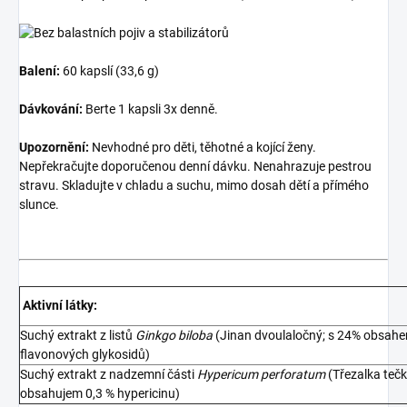
Balení:
60 kapslí (33,6 g)
Dávkování:
Berte 1 kapsli 3x denně.
Upozornění:
Nevhodné pro děti, těhotné a kojící ženy.
Nepřekračujte doporučenou denní dávku. Nenahrazuje pestrou
stravu. Skladujte v chladu a suchu, mimo dosah dětí a přímého
slunce.
Aktivní látky:
Suchý extrakt z listů
Ginkgo biloba
(Jinan dvoulaločný; s 24% obsah
flavonových glykosidů)
Suchý extrakt z nadzemní části
Hypericum perforatum
(Třezalka teč
obsahujem 0,3 % hypericinu)