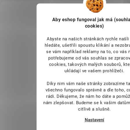
B6 na 12 mg. Navíc jsme vylepšili
KÓD:
složení tak, aby produkt obsahoval
5909
pouze aktivní formy vitamínů!
Aby eshop
fungoval jak má (souhla
cookies)
Abyste na našich stránkách rychle našli 
hledáte, ušetřili spoustu klikání a nezob
se vám například reklamy na to, co vás 
potřebujeme od vás souhlas se zpraco
cookies, takových malých souborů, kte
ukládají ve vašem prohlížeči.
Cemio RED3 90 kapslí
779 Kč
Díky nim vám naše stránky zobrazíme ta
SKLADEM
359 Kč
všechno fungovalo správně a dle toho, 
rádi.
Děkujeme, že nám ho dáte a pomůž
Cemio RED3 je komplexní
nám zlepšovat. Budeme se k vašim datům
doplněk stravy pro muže, kteří
citlivě a slušně.
chtějí přirozeně pečovat o zdraví
prostaty, močových cest a svou
Nastavení
vitalitu. Kombinace tradičních
bylin podporuje energii,