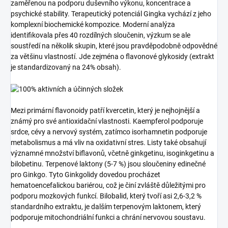
zaměřenou na podporu duševního výkonu, koncentrace a
psychické stability. Terapeutický potenciál Gingka vychází z jeho
komplexní biochemické kompozice. Moderní analýza
identifikovala přes 40 rozdílných sloučenin, výzkum se ale
soustředí na několik skupin, které jsou pravděpodobně odpovědné
za většinu vlastností. Jde zejména o flavonové glykosidy (extrakt
je standardizovaný na 24% obsah).
Mezi primární flavonoidy patří kvercetin, který je nejhojnější a
známý pro své antioxidační vlastnosti. Kaempferol podporuje
srdce, cévy a nervový systém, zatímco isorhamnetin podporuje
metabolismus a má vliv na oxidativní stres. Listy také obsahují
významné množství biflavonů, včetně ginkgetinu, isoginkgetinu a
bilobetinu. Terpenové laktony (5-7 %) jsou sloučeniny edinečné
pro Ginkgo. Tyto Ginkgolidy dovedou procházet
hematoencefalickou bariérou, což je činí zvláště důležitými pro
podporu mozkových funkcí. Bilobalid, který tvoří asi 2,6-3,2 %
standardního extraktu, je dalším terpenovým laktonem, který
podporuje mitochondriální funkci a chrání nervovou soustavu.