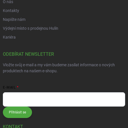
O nás
Kontakty
Napište nám
Výdejní místo s prodejnou Hulín
Kariéra
ODEBÍRAT NEWSLETTER
Vložte svůj e-mail a my vám budeme zasílat informace o nových
produktech na našem e-shopu.
E-MAIL
Přihlásit se
KONTAKT