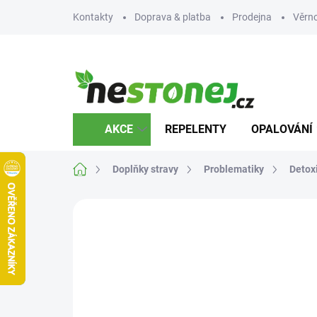
Přejít
Kontakty
Doprava & platba
Prodejna
Věrn
na
obsah
AKCE
REPELENTY
OPALOVÁNÍ
Domů
Doplňky stravy
Problematiky
Detox
Neohodnoceno
Podrobnosti hodnocení
Z