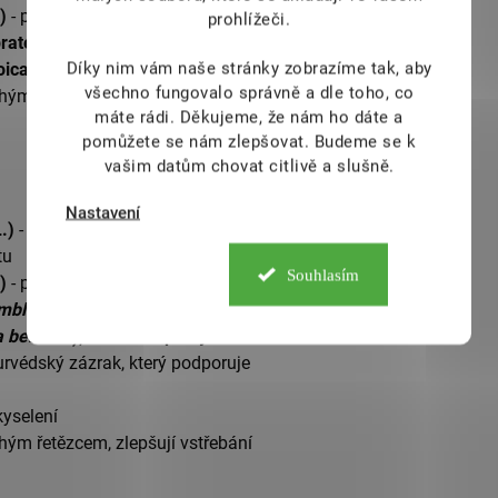
e)
- podpora funkčnosti trávení
prohlížeči.
 pratense)
- zdroj antioxidantů
Díky nim vám naše stránky zobrazíme tak, aby
oica)
- očista jater a ledvin
všechno fungovalo správně a dle toho, co
uhým řetězcem, zlepšují vstřebání
máte rádi.
Děkujeme, že nám ho dáte a
pomůžete se nám zlepšovat. Budeme se k
vašim datům chovat citlivě a slušně.
Nastavení
.)
- činnost jater
tu
Souhlasím
)
- podpora funkčnosti trávení
mblica ofiicinalis
), Bibhitaki—plody
 belerica
), Haritaki—plody vrcholáku
urvédský zázrak, který podporuje
kyselení
uhým řetězcem, zlepšují vstřebání