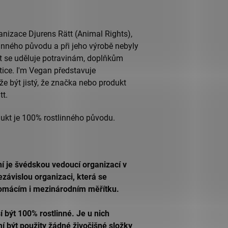
anizace Djurens Rätt (Animal Rights),
linného původu a při jeho výrobě nebyly
kát se uděluje potravinám, doplňkům
ice. I'm Vegan představuje
že být jistý, že značka nebo produkt
tt.
ní je švédskou vedoucí organizací v
nezávislou organizaci, která se
domácím i mezinárodním měřítku.
být 100% rostlinné. Je u nich
í být použity žádné živočišné složky