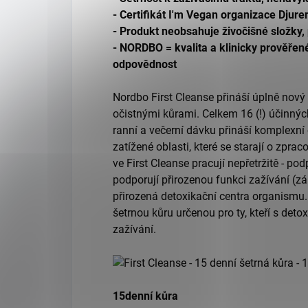
- Certifikát I'm Vegan organizace Djure
- Produkt neobsahuje živočišné složky, 
- NORDBO = kvalita a klinicky prověřené
odpovědnost
Nordbo First Cleanse přináší úplně nový
očistnými kůrami. Celkem 16 (!) účinnýc
ranní a večerní dávku přináší komplexní o
zatížené oblasti, které se starají o zpr
ve First Cleanse pracují nepřetržitě - pod
podporují přirozenou funkci zažívání (zár
přirozená detoxikační centra organismu.
šetrnou kůru určenou pro ty, kteří s deto
zažívání.
15denní kůra