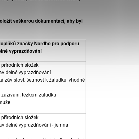
doložit veškerou dokumentaci, aby byl
oplňků značky Nordbo pro podporu
delné vyprazdňování
přírodních složek
avidelné vyprazdňování
á závislost, šetrnost k žaludku, vhodné
 zažívání, těžkém žaludku
 muže
přírodních složek
avidelné vyprazdňování - jemná