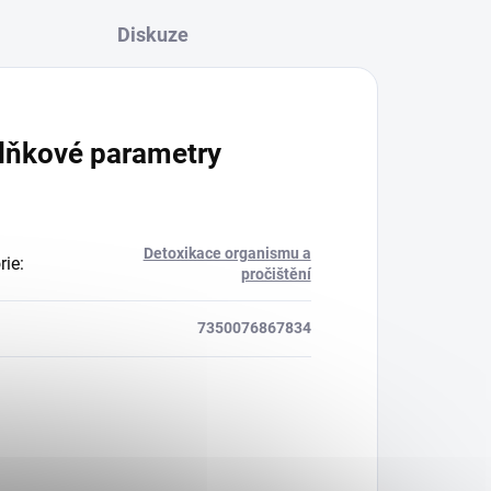
Diskuze
lňkové parametry
Detoxikace organismu a
rie
:
pročištění
7350076867834