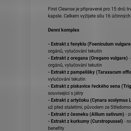
First Cleanse je připravené pro 15 dnů trv
kapsle. Celkem vyžijete sílu 16 účinných
Denní komplex
- Extrakt z fenyklu (Foeniculum vulgar
orgánů, vylučování tekutin
- Extrakt z oregana (Oregano vulgare)
-
orgánů, vylučování tekutin
- Extrakt z pampelišky (Taraxacum offi
vylučování tekutin
- Extrakt z pískavice řeckého sena (T
související s játry
- Extrakt z artyčoku (Cynara scolymus L
už před staletími, původem ze Středomoř
- Extrakt z česneku (Allium sativum)
- 
- Extrakt z kurkumy (Curstropussel)
- r
benefity