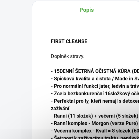
Popis
FIRST CLEANSE
Doplněk stravy.
- 15DENNÍ ŠETRNÁ OČISTNÁ KŮRA (D
- Špičková kvalita a čistota / Made in
- Pro normální funkci jater, ledvin a tr
- Zcela bezkonkurenční 16složkový očis
- Perfektní pro ty, kteří nemají s detox
zažívání
- Ranní (11 složek) + večerní (5 složek
- Ranní komplex - Morgon (verze Pure) 
- Večerní komplex - Kväll = 8 složek (60
- Šetrnost k zažívacímu traktu, nenávy