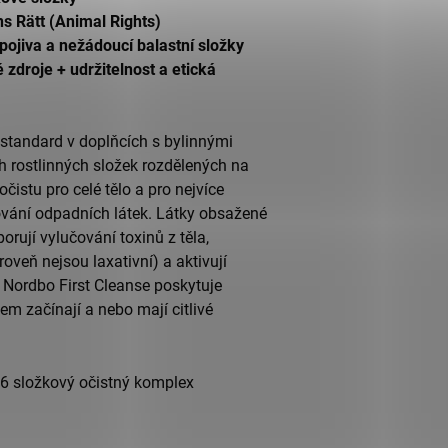
ns Rätt (Animal Rights)
pojiva a nežádoucí balastní složky
 zdroje + udržitelnost a etická
 standard v doplňcích s bylinnými
h rostlinných složek rozdělených na
čistu pro celé tělo a pro nejvíce
acování odpadních látek. Látky obsažené
porují vylučování toxinů z těla,
oveň nejsou laxativní) a aktivují
 Nordbo First Cleanse poskytuje
xem začínají a nebo mají citlivé