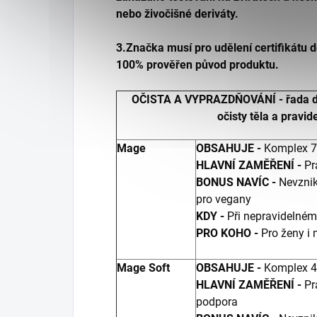
nebo živočišné deriváty.
3.Značka musí pro udělení certifikátu 
100% prověřen původ produktu.
OČISTA A VYPRAZDŇOVÁNÍ - řada d
očisty těla a pravi
Mage
OBSAHUJE -
Komplex 7 
HLAVNÍ ZAMĚŘENÍ -
Pr
BONUS NAVÍC -
Nevznik
pro vegany
KDY -
Při nepravidelném
PRO KOHO -
Pro ženy i
Mage Soft
OBSAHUJE -
Komplex 4 
HLAVNÍ ZAMĚŘENÍ -
Pr
podpora