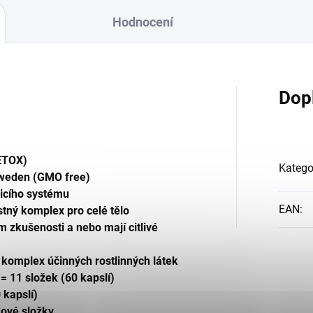
Hodnocení
Dop
ETOX)
Katego
 Sweden (GMO free)
ávicího systému
EAN
:
tný komplex pro celé tělo
em zkušenosti a nebo mají citlivé
) komplex účinných rostlinných látek
= 11 složek (60 kapslí)
 kapslí)
kové složky