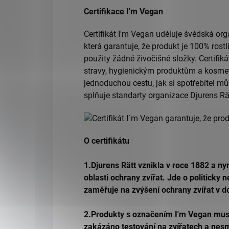
Certifikace I'm Vegan
Certifikát I'm Vegan uděluje švédská org
která garantuje, že produkt je 100% rost
použity žádné živočišné složky. Certifi
stravy, hygienickým produktům a kosmet
jednoduchou cestu, jak si spotřebitel mů
splňuje standarty organizace Djurens Rä
O certifikátu
1.Djurens Rätt vznikla v roce 1882 a ny
oblasti ochrany zvířat. Jde o politicky 
zaměřuje na zvýšení ochrany zvířat v 
2.Produkty s označením I'm Vegan musí 
zakázáno testování na zvířatech a nesm