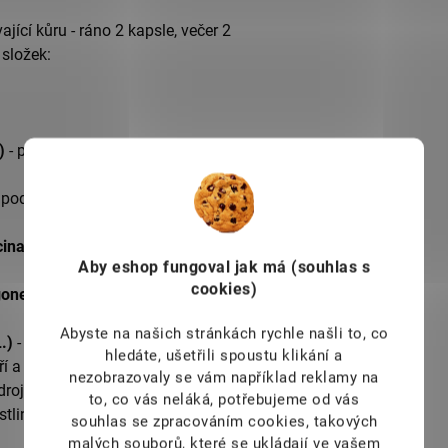
ající kůru - ráno 2 kapsle, večer 2
 složek:
e)
- podpora detoxikace jater a dalších
 podpora detoxikace jater a dalších
cinale)
- podpora jater a žaludku,
Aby eshop
fungoval jak má (souhlas s
cookies)
rigonelle foenum-graecum)
- antioxidant
Abyste na našich stránkách rychle našli to, co
.)
- zelenina, která se u nás používala
hledáte, ušetřili spoustu klikání a
í a Jižní Ameriky
nezobrazovaly se vám například reklamy na
zdroj antioxidantů, činnost jater a ledvin
to, co vás neláká, potřebujeme od vás
ostlinka s několika sty potvrzenými
souhlas se zpracováním cookies, takových
malých souborů, které se ukládají ve vašem