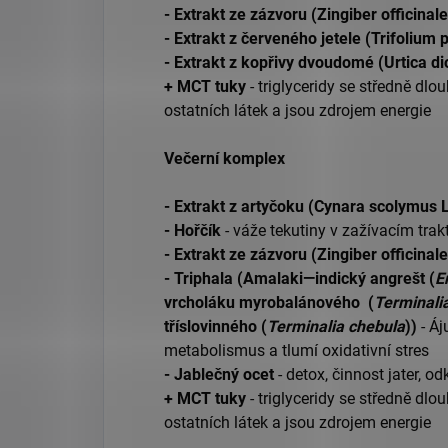
- Extrakt ze zázvoru (Zingiber officinal
- Extrakt z červeného jetele (Trifolium
- Extrakt z kopřivy dvoudomé (Urtica di
+ MCT tuky
- triglyceridy se středně dlo
ostatních látek a jsou zdrojem energie
Večerní komplex
- Extrakt z artyčoku (Cynara scolymus L
- Hořčík
- váže tekutiny v zažívacím trak
- Extrakt ze zázvoru (Zingiber officinale
- Triphala (Amalaki—indický angrešt (
E
vrcholáku myrobalánového (
Terminalia
tříslovinného (
Terminalia chebula
))
- Áj
metabolismus a tlumí oxidativní stres
- Jablečný ocet
- detox, činnost jater, od
+ MCT tuky
- triglyceridy se středně dlo
ostatních látek a jsou zdrojem energie