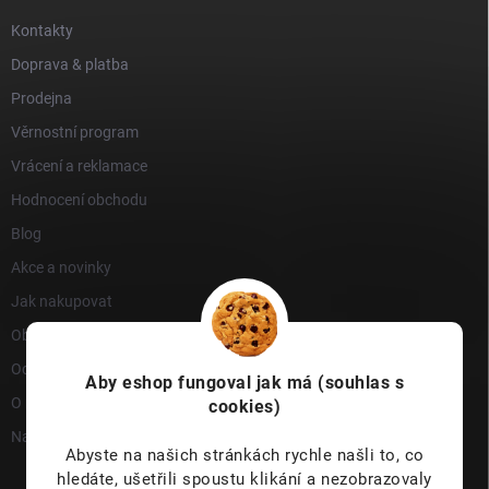
Kontakty
Doprava & platba
Prodejna
Věrnostní program
Vrácení a reklamace
Hodnocení obchodu
Blog
Akce a novinky
Jak nakupovat
Obchodní podmínky
Ochrana osobních údajů
Aby eshop
fungoval jak má (souhlas s
O nás
cookies)
Napište nám
Abyste na našich stránkách rychle našli to, co
hledáte, ušetřili spoustu klikání a nezobrazovaly