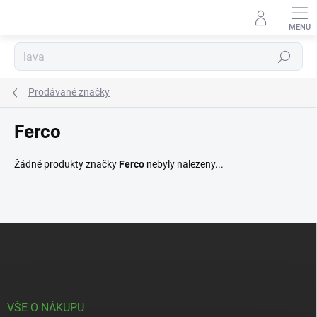
Přejít
na
obsah
Hledat
Prodávané značky
Ferco
Žádné produkty značky
Ferco
nebyly nalezeny...
Z
á
p
a
t
í
VŠE O NÁKUPU