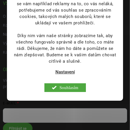
VŠE O NÁS
se vám například reklamy na to, co vás neláká,
potřebujeme od vás souhlas se zpracováním
cookies, takových malých souborů, které se
O nás
ukládají ve vašem prohlížeči.
Kontakty
Napište nám
Díky nim vám naše stránky zobrazíme tak, aby
všechno fungovalo správně a dle toho, co máte
Výdejní místo s prodejnou Hulín
rádi.
Děkujeme, že nám ho dáte a pomůžete se
Kariéra
nám zlepšovat. Budeme se k vašim datům chovat
citlivě a slušně.
ODEBÍRAT NEWSLETTER
Nastavení
Vložte svůj e-mail a my vám budeme zasílat informace o nových
produktech na našem e-shopu.
Souhlasím
E-MAIL
Přihlásit se