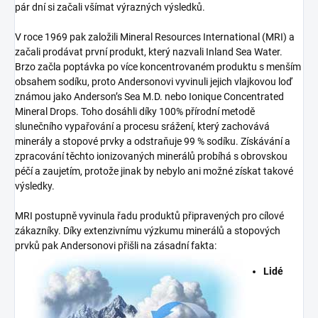
pár dní si začali všímat výrazných výsledků.
V roce 1969 pak založili Mineral Resources International (MRI) a
začali prodávat první produkt, který nazvali Inland Sea Water.
Brzo začla poptávka po více koncentrovaném produktu s menším
obsahem sodíku, proto Andersonovi vyvinuli jejich vlajkovou loď
známou jako Anderson’s Sea M.D. nebo Ionique Concentrated
Mineral Drops. Toho dosáhli díky 100% přírodní metodě
slunečního vypařování a procesu srážení, který zachovává
minerály a stopové prvky a odstraňuje 99 % sodíku. Získávání a
zpracování těchto ionizovaných minerálů probíhá s obrovskou
péčí a zaujetím, protože jinak by nebylo ani možné získat takové
výsledky.
MRI postupně vyvinula řadu produktů připravených pro cílové
zákazníky. Díky extenzivnímu výzkumu minerálů a stopových
prvků pak Andersonovi přišli na zásadní fakta:
Lidé