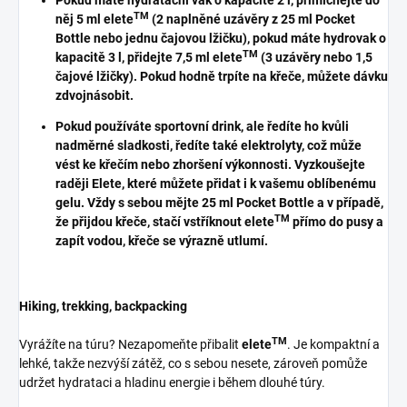
Pokud máte hydratační vak o kapacitě 2 l, přimíchejte do
TM
něj 5 ml elete
(2 naplněné uzávěry z 25 ml Pocket
Bottle nebo jednu čajovou lžičku), pokud máte hydrovak o
TM
kapacitě 3 l, přidejte 7,5 ml elete
(3 uzávěry nebo 1,5
čajové lžičky). Pokud hodně trpíte na křeče, můžete dávku
zdvojnásobit.
Pokud používáte sportovní drink, ale ředíte ho kvůli
nadměrné sladkosti, ředíte také elektrolyty, což může
vést ke křečím nebo zhoršení výkonnosti. Vyzkoušejte
raději Elete, které můžete přidat i k vašemu oblíbenému
gelu. Vždy s sebou mějte 25 ml Pocket Bottle a v případě,
TM
že přijdou křeče, stačí vstříknout elete
přímo do pusy a
zapít vodou, křeče se výrazně utlumí.
Hiking, trekking, backpacking
TM
Vyrážíte na túru? Nezapomeňte přibalit
elete
. Je kompaktní a
lehké, takže nezvýší zátěž, co s sebou nesete, zároveň pomůže
udržet hydrataci a hladinu energie i během dlouhé túry.