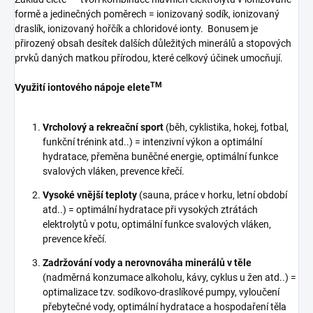
formě a jedinečných poměrech = ionizovaný sodík, ionizovaný
draslík, ionizovaný hořčík a chloridové ionty. Bonusem je
přirozený obsah desítek dalších důležitých minerálů a stopových
prvků daných matkou přírodou, které celkový účinek umocňují.
TM
Využití iontového nápoje elete
Vrcholový a rekreační sport
(běh, cyklistika, hokej, fotbal,
funkční trénink atd..) = intenzivní výkon a optimální
hydratace, přeměna buněčné energie, optimální funkce
svalových vláken, prevence křečí.
Vysoké vnější teploty
(sauna, práce v horku, letní období
atd..) = optimální hydratace při vysokých ztrátách
elektrolytů v potu, optimální funkce svalových vláken,
prevence křečí.
Zadržování vody a nerovnováha minerálů v těle
(nadměrná konzumace alkoholu, kávy, cyklus u žen atd..) =
optimalizace tzv. sodíkovo-draslíkové pumpy, vyloučení
přebytečné vody, optimální hydratace a hospodaření těla