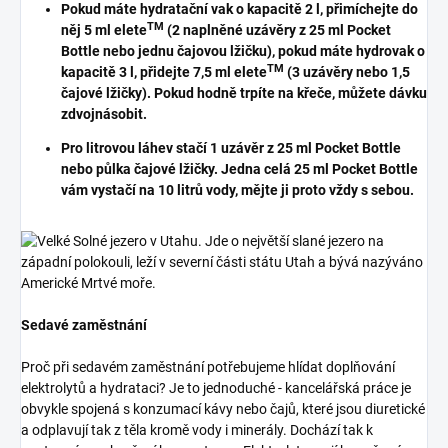
Pokud máte hydratační vak o kapacitě 2 l, přimíchejte do
TM
něj 5 ml elete
(2 naplněné uzávěry z 25 ml Pocket
Bottle nebo jednu čajovou lžičku), pokud máte hydrovak o
TM
kapacitě 3 l, přidejte 7,5 ml elete
(3 uzávěry nebo 1,5
čajové lžičky). Pokud hodně trpíte na křeče, můžete dávku
zdvojnásobit.
Pro litrovou láhev stačí 1 uzávěr z 25 ml Pocket Bottle
nebo půlka čajové lžičky. Jedna celá 25 ml Pocket Bottle
vám vystačí na 10 litrů vody, mějte ji proto vždy s sebou.
Sedavé zaměstnání
Proč při sedavém zaměstnání potřebujeme hlídat doplňování
elektrolytů a hydrataci? Je to jednoduché - kancelářská práce je
obvykle spojená s konzumací kávy nebo čajů, které jsou diuretické
a odplavují tak z těla kromě vody i minerály. Dochází tak k