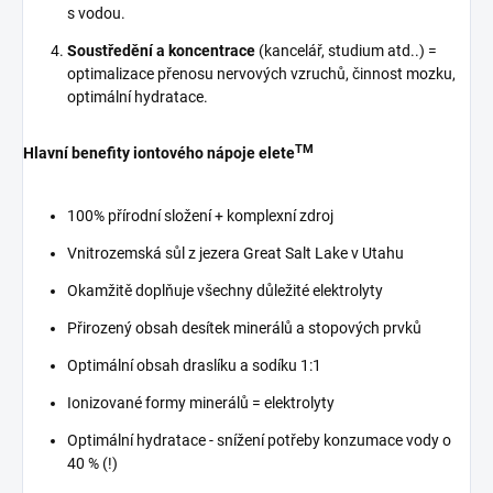
s vodou.
Soustředění a koncentrace
(kancelář, studium atd..) =
optimalizace přenosu nervových vzruchů, činnost mozku,
optimální hydratace.
TM
Hlavní benefity iontového nápoje elete
100% přírodní složení + komplexní zdroj
Vnitrozemská sůl z jezera Great Salt Lake v Utahu
Okamžitě doplňuje všechny důležité elektrolyty
Přirozený obsah desítek minerálů a stopových prvků
Optimální obsah draslíku a sodíku 1:1
Ionizované formy minerálů = elektrolyty
Optimální hydratace - snížení potřeby konzumace vody o
40 % (!)