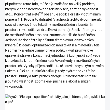
připočteme tento fakt, může být zaděláno na velký problém,
kterým je např. nerovnováha tekutin v těle, snížená výkonnost
TM
atd... Koncentrát elete
obsahuje sodík a draslík v optimálním
poměru 1:1. Proč je to důležité? Vlastnosti těchto dvou minerálů
souvisí s rovnováhou tekutin v mezibuněčném a buněčném
prostoru (tzv. sodíkovo-draslíková pumpa). Sodík přitahuje vodu
do mezibuněčného prostoru, zatímco draslík do buněčného.
Jednoduše dochází díky přísunu těchto dvou ionizovaných
minerálů k ideální optimalizaci obsahu tekutin a minerálů v těle.
Nadměrný a jednostranný příjem sodíku (kvůli průmyslově
upravené stravě a konzumaci jednoduché kuchyňské soli) vede
k oteklosti a k nadměrnému zadržování vody v mezibuněčných
prostorech. Vysoký příjem sodíku také souvisí s vysokým krevním
tlakem. Důležitou funkcí draslíku je tedy hydratace vnitřního
prostoru buňky a také přenos energie. Při nedostatku draslíku
jsou tyto vlastnosti zpomalené, přichází slabost a snížení
výkonnosti.