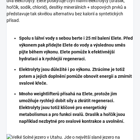
dva elektrolyty. Elete poskytuje čtyři hlavní elektrolyty (draslík,
hořčík, sodík, chlorid), desítky minerálních + stopových prvků a
představuje tak skvělou alternativu bez kalorií a syntetických
přísad.
Spolu s láhví vody s sebou berte i 25 ml balení Elete. Před
výkonem pak přidejte Elete do vody a výslednou směs
pijte během výkonu. Elete pomůže k efektivnější
hydrataci a k rychlejší regeneraci.
Elektrolyty jsou důležité i po výkonu. Ztrácíme je totiž
potem a jejich doplnění pomůže obnovit energii a zmírnit
svalové křeče.
Mnoho weightlifterů přísahá na Elete, protože jim
umožňuje rychleji dobít síly a zkrátit regeneraci.
Elektrolyty jsou totiž klíčové pro energetický
metabolismus a pro funkci svalů. Draslík a hořčík jsou
například nezbytné pro svalové kontrakce a uvolnění.