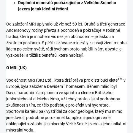
Doplnění minerálů pocházejícího z Velkého Solného
jezera je tak ideální řešení
Od založení MRI uplynulo už víc než 50 let. Druhá a třetí generace
Andersonovy rodiny převzala pochodeň a pokračuje v rodinné
tradici, která je mnohem víc než jen obchodem – je láskou a
životním posláním. S péčí získávané minerály zlepšují život mnoha
lidem po celém světě, rádi bychom proto nabídli i vám, abyste je
vyzkoušeli a těžili z benefitů, které nabízejí.
O MRI (UK)
TM
Společnost MRI (UK) Ltd., která drží práva pro distribuci elete
v
Evropě, byla založena Davidem Thomasem. Během mládí byl
David národním šampionem ve sprintu a členem Britského
juniorského atletického týmu, už tehdy proto získal podrobnou
zkušenost s tím, co tělo potřebuje pro efektivní hydrataci.
Sportovní kariéru pak vystřídal za obor geologie, který mu mimo
jiné dovolil podrobně porozumět komplexní geologii země
obklopující a zásobující minerály Velké Solné jezero a jeho unikátní
minerální vodu.