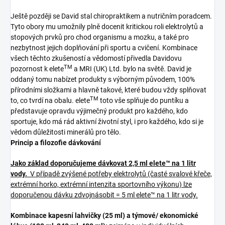
Ještě později se David stal chiropraktikem a nutričním poradcem.
Tyto obory mu umožnily plně docenit kritickou roli elektrolytů a
stopových prvků pro chod organismu a mozku, a také pro
nezbytnost jejich doplňování při sportu a cvičení. Kombinace
všech těchto zkušeností a vědomostí přivedla Davidovu
TM
pozornost k elete
a MRI (UK) Ltd. bylo na světě. David je
oddaný tomu nabízet produkty s výborným původem, 100%
přírodními složkami a hlavně takové, které budou vždy splňovat
TM
to, co tvrdí na obalu. elete
toto vše splňuje do puntíku a
představuje opravdu výjimečný produkt pro každého, kdo
sportuje, kdo má rád aktivní životní styl, i pro každého, kdo si je
vědom důležitosti minerálů pro tělo.
Princip a filozofie dávkování
Jako základ doporučujeme dávkovat 2,5 ml elete™ na 1 litr
vody.
V případě zvýšené potřeby elektrolytů (časté svalové křeče,
extrémní horko, extrémní intenzita sportovního výkonu) lze
doporučenou dávku zdvojnásobit = 5 ml elete™ na 1 litr vody.
Kombinace kapesní lahvičky (25 ml) a týmové/ ekonomické