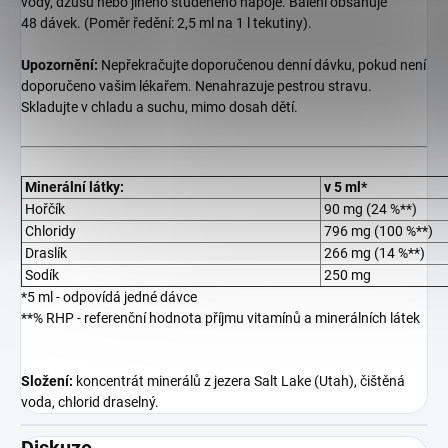
vody, džusu nebo jiného studeného nápoje. Balení obsahuje
48 dávek. (Poměr ředění: 2,5 ml na 1 l tekutiny).
Upozornění:
Nepřekračujte doporučenou denní dávku, pokud není
doporučeno vašim lékařem. Nenahrazuje pestrou stravu.
Skladujte v chladu a suchu, mimo dosah dětí.
Minerální látky:
v 5 ml*
Hořčík
90 mg (24 %**)
Chloridy
796 mg (100 %**)
Draslík
266 mg (14 %**)
Sodík
250 mg
*5 ml - odpovídá jedné dávce
**% RHP - referenční hodnota příjmu vitamínů a minerálních látek
Složení:
koncentrát minerálů z jezera Salt Lake (Utah), čištěná
voda, chlorid draselný.