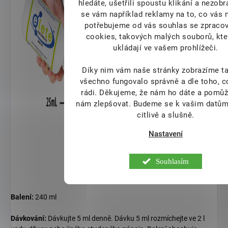
hledáte, ušetřili spoustu klikání a nezob
se vám například reklamy na to, co vás 
potřebujeme od vás souhlas se zpraco
cookies, takových malých souborů, kte
ukládají ve vašem prohlížeči.
Díky nim vám naše stránky zobrazíme ta
všechno fungovalo správně a dle toho, 
rádi.
Děkujeme, že nám ho dáte a pomůž
nám zlepšovat. Budeme se k vašim datům
citlivě a slušně.
Nastavení
Souhlasím
Balení:
240 ml
Dávkování:
Dávkujte 5 ml denně. Dávku 5 ml rozmíchejte ve 2 l