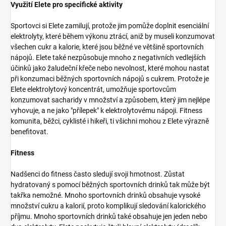
Využití Elete pro specifické aktivity
Sportovci si Elete zamilují, protože jim pomůže doplnit esenciální
elektrolyty, které během výkonu ztrácí, aniž by museli konzumovat
všechen cukr a kalorie, které jsou běžné ve většině sportovních
nápojů. Elete také nezpůsobuje mnoho z negativních vedlejších
účinků jako žaludeční křeče nebo nevolnost, které mohou nastat
při konzumaci běžných sportovních nápojů s cukrem. Protože je
Elete elektrolytový koncentrát, umožňuje sportovcům
konzumovat sacharidy v množství a způsobem, který jim nejlépe
vyhovuje, a ne jako "přílepek" k elektrolytovému nápoji. Fitness
komunita, běžci, cyklisté i hikeři, ti všichni mohou z Elete výrazně
benefitovat.
Fitness
Nadšenci do fitness často sledují svoji hmotnost. Zůstat
hydratovaný s pomocí běžných sportovních drinků tak může být
takřka nemožné. Mnoho sportovních drinků obsahuje vysoké
množství cukru a kalorií, proto komplikují sledování kalorického
příjmu. Mnoho sportovních drinků také obsahuje jen jeden nebo