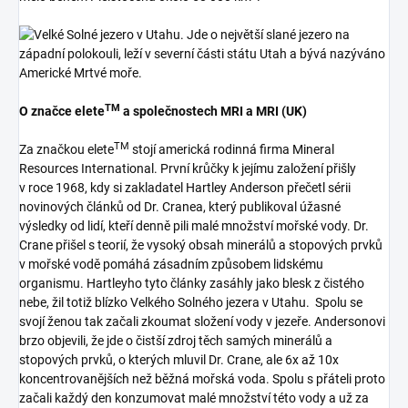
TM
O značce elete
a společnostech MRI a MRI (UK)
TM
Za značkou elete
stojí americká rodinná firma Mineral
Resources International. První krůčky k jejímu založení přišly
v roce 1968, kdy si zakladatel Hartley Anderson přečetl sérii
novinových článků od Dr. Cranea, který publikoval úžasné
výsledky od lidí, kteří denně pili malé množství mořské vody. Dr.
Crane přišel s teorií, že vysoký obsah minerálů a stopových prvků
v mořské vodě pomáhá zásadním způsobem lidskému
organismu. Hartleyho tyto články zasáhly jako blesk z čistého
nebe, žil totiž blízko Velkého Solného jezera v Utahu. Spolu se
svojí ženou tak začali zkoumat složení vody v jezeře. Andersonovi
brzo objevili, že jde o čistší zdroj těch samých minerálů a
stopových prvků, o kterých mluvil Dr. Crane, ale 6x až 10x
koncentrovanějších než běžná mořská voda. Spolu s přáteli proto
začali každý den konzumovat malé množství této vody a už za