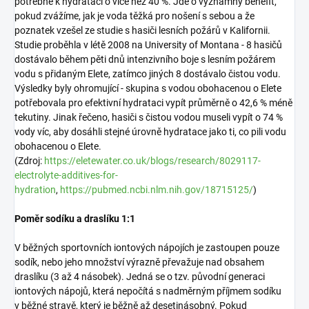
potřebné k hydrataci o více než 40 %. Jde o významný benefit,
pokud zvážíme, jak je voda těžká pro nošení s sebou a že
poznatek vzešel ze studie s hasiči lesních požárů v Kalifornii.
Studie proběhla v létě 2008 na University of Montana - 8 hasičů
dostávalo během pěti dnů intenzivního boje s lesním požárem
vodu s přidaným Elete, zatímco jiných 8 dostávalo čistou vodu.
Výsledky byly ohromující - skupina s vodou obohacenou o Elete
potřebovala pro efektivní hydrataci vypít průměrně o 42,6 % méně
tekutiny. Jinak řečeno, hasiči s čistou vodou museli vypít o 74 %
vody víc, aby dosáhli stejné úrovně hydratace jako ti, co pili vodu
obohacenou o Elete.
(Zdroj:
https://eletewater.co.uk/blogs/research/8029117-
electrolyte-additives-for-
hydration
,
https://pubmed.ncbi.nlm.nih.gov/18715125/
)
Poměr sodíku a draslíku 1:1
V běžných sportovních iontových nápojích je zastoupen pouze
sodík, nebo jeho množství výrazně převažuje nad obsahem
draslíku (3 až 4 násobek). Jedná se o tzv. původní generaci
iontových nápojů, která nepočítá s nadměrným příjmem sodíku
v běžné stravě, který je běžně až desetinásobný. Pokud