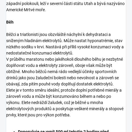
Běh
Běžci a triatlonisti jsou obzvláště náchylní k dehydrataci a
sníženým hladinám elektrolytů. Může nastat hyponatrémie, stav
nízkého sodíku v krvi. Nastává při příliš vysoké konzumaci vody a
nedostatečné konzumaci elektrolytů.
V průběhu maratonu nebo jakéhokoli dlouhého běhu je nezbytné
doplňovat vodu a elektrolyty zároveň, oboje však může být
obtížné. Mnoho běžců nemá rádo vedlejší účinky sportovních
drinků jako jsou žaludeční bolesti nebo nevolnost a zároveň se
obávají, zda pitím pouhé vody doplňují dostatek elektrolytů.
Elete je v tomto směru ideální, protože doplní potřebné mierály a
zároveň vodu a může být konzumováno během a nebo po
výkonu. Elete nedráždí žaludek, což je běžné u mnoha
elektrolytových produktů a poskytuje veškeré minerály a stopové
prvky, které jsou pro výkon potřeba.
Doporučuje se vypít 500 ml tekutin 2 hodiny před