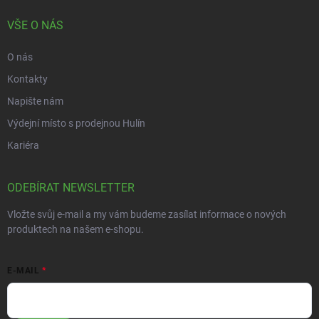
VŠE O NÁS
O nás
Kontakty
Napište nám
Výdejní místo s prodejnou Hulín
Kariéra
ODEBÍRAT NEWSLETTER
Vložte svůj e-mail a my vám budeme zasílat informace o nových
produktech na našem e-shopu.
E-MAIL