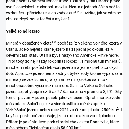
postupnému zhoršení koncentrace. Elektrolyty mají kromě práce
svalů souvislost i s činností mozku. Není nic jednoduššího než to
TM
vyzkoušet - přimíchejte si do vody elete
a uvidíte, jak se vám po
chvilce zlepší soustředění a myšlení.
Velké solné jezero
TM
Minerály obsažené v elete
pocházejí z Velkého Solného jezera v
Utahu. Jde o největší slané jezero na západní polokouli, leží v
severní části státu Utah a bývá nazýváno Americké Mrtvé moře.
Tři přítoky do něj každý rok přináší okolo 1,1 milionu tun minerálů,
mnohem větší pozůstatek však jezero má ještě z prehistorických
dob. A protože jezero nemá žádný úbytek vody kromě vypařování,
minerály se zde kumulují a vytváří velmi vysokou salinitu -
mnohonásobně vyšší než má moře. Salinita Velkého Solného
jezera se pohybuje mezi 5 až 27 %, moře má v průměru 3,5 %. Díky
tomu i plavání v jezeře působí jako vznášení. Oproti mořské vodě
má voda ze Solného jezera více draslíku a méně vápníku.
2
Velké Solné jezero mělo v roce 2021 změřenou plochu 2500 km
. I
když se postupně zmenšuje, je stále obrovskou vodní plochou.
Přitom je pozůstatkem prehistrorického Jezera Bonneville, které
2
mělo během Pleistocénu okolo 58 000 km
.