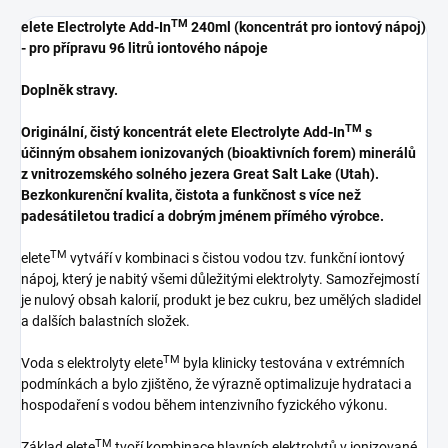
TM
elete Electrolyte Add-In
240ml (koncentrát pro iontový nápoj)
- pro přípravu 96 litrů iontového nápoje
Doplněk stravy.
TM
Originální, čistý koncentrát elete Electrolyte Add-In
s
účinným obsahem ionizovaných (bioaktivních forem) minerálů
z vnitrozemského solného jezera Great Salt Lake (Utah).
Bezkonkurenční kvalita, čistota a funkčnost s více než
padesátiletou tradicí a dobrým jménem přímého výrobce.
TM
elete
vytváří v kombinaci s čistou vodou tzv. funkční iontový
nápoj, který je nabitý všemi důležitými elektrolyty. Samozřejmostí
je nulový obsah kalorií, produkt je bez cukru, bez umělých sladidel
a dalších balastních složek.
TM
Voda s elektrolyty elete
byla klinicky testována v extrémních
podmínkách a bylo zjištěno, že výrazně optimalizuje hydrataci a
hospodaření s vodou během intenzivního fyzického výkonu.
TM
Základ elete
tvoří kombinace hlavních elektrolytů v ionizované