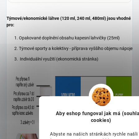
Týmové/ekonomické láhve (120 ml, 240 ml, 480ml) jsou vhodné
pro:
Opakované doplnění obsahu kapesní lahvičky (25ml)
Týmové sporty a kolektivy - příprava vyššího objemu nápoje
Individuální využití (ekonomická stránka)
Aby eshop
fungoval jak má (souhla
cookies)
Abyste na našich stránkách rychle našli 