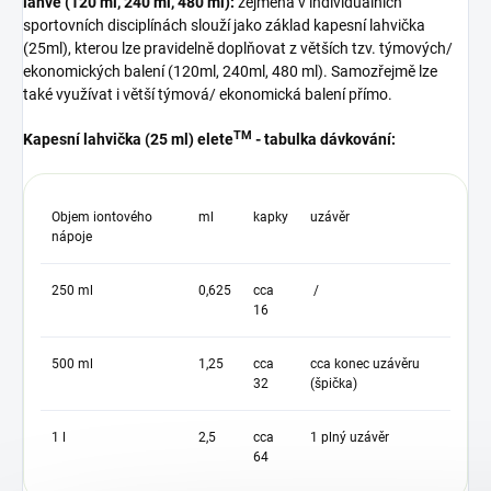
láhve (120 ml, 240 ml, 480 ml):
zejména v individuálních
sportovních disciplínách slouží jako základ kapesní lahvička
(25ml), kterou lze pravidelně doplňovat z větších tzv. týmových/
ekonomických balení (120ml, 240ml, 480 ml). Samozřejmě lze
také využívat i větší týmová/ ekonomická balení přímo.
TM
Kapesní lahvička (25 ml) elete
- tabulka dávkování:
Objem iontového
ml
kapky
uzávěr
nápoje
250 ml
0,625
cca
/
16
500 ml
1,25
cca
cca konec uzávěru
32
(špička)
1 l
2,5
cca
1 plný uzávěr
64