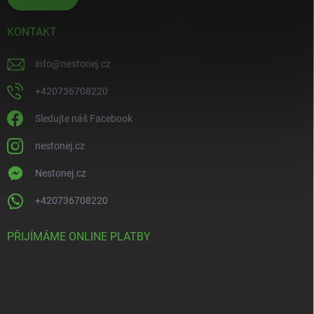
KONTAKT
info
@
nestonej.cz
+420736708220
Sledujte náš Facebook
nestonej.cz
Nestonej.cz
+420736708220
PŘIJÍMÁME ONLINE PLATBY