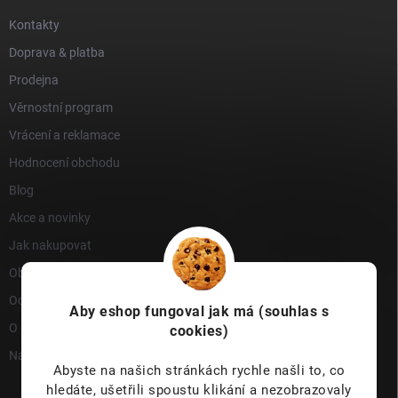
Kontakty
Doprava & platba
Prodejna
Věrnostní program
Vrácení a reklamace
Hodnocení obchodu
Blog
Akce a novinky
Jak nakupovat
Obchodní podmínky
Ochrana osobních údajů
Aby eshop
fungoval jak má (souhlas s
O nás
cookies)
Napište nám
Abyste na našich stránkách rychle našli to, co
hledáte, ušetřili spoustu klikání a nezobrazovaly