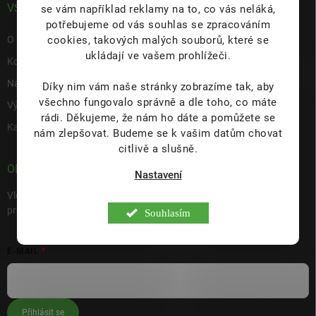
VŠE O NÁS
se vám například reklamy na to, co vás neláká,
potřebujeme od vás souhlas se zpracováním
cookies, takových malých souborů, které se
O nás
ukládají ve vašem prohlížeči.
Kontakty
Napište nám
Díky nim vám naše stránky zobrazíme tak, aby
všechno fungovalo správně a dle toho, co máte
Výdejní místo s prodejnou Hulín
rádi.
Děkujeme, že nám ho dáte a pomůžete se
Kariéra
nám zlepšovat. Budeme se k vašim datům chovat
citlivě a slušně.
ODEBÍRAT NEWSLETTER
Nastavení
Vložte svůj e-mail a my vám budeme zasílat informace o nových
produktech na našem e-shopu.
Souhlasím
E-MAIL
Přihlásit se