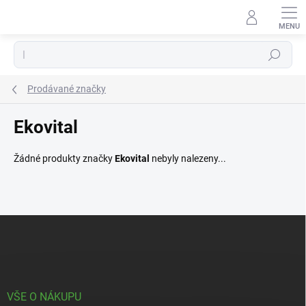
Přejít
na
obsah
Hledat
Prodávané značky
Ekovital
Žádné produkty značky
Ekovital
nebyly nalezeny...
Z
á
p
a
t
í
VŠE O NÁKUPU