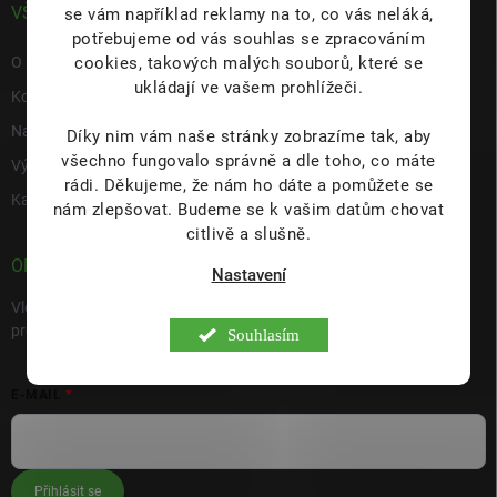
VŠE O NÁS
se vám například reklamy na to, co vás neláká,
potřebujeme od vás souhlas se zpracováním
cookies, takových malých souborů, které se
O nás
ukládají ve vašem prohlížeči.
Kontakty
Napište nám
Díky nim vám naše stránky zobrazíme tak, aby
všechno fungovalo správně a dle toho, co máte
Výdejní místo s prodejnou Hulín
rádi.
Děkujeme, že nám ho dáte a pomůžete se
Kariéra
nám zlepšovat. Budeme se k vašim datům chovat
citlivě a slušně.
ODEBÍRAT NEWSLETTER
Nastavení
Vložte svůj e-mail a my vám budeme zasílat informace o nových
produktech na našem e-shopu.
Souhlasím
E-MAIL
Přihlásit se