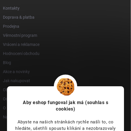
Kontakty
Doprava & platba
Prodejna
Věrnostní program
Vrácení a reklamace
Hodnocení obchodu
Blog
Akce a novinky
Jak nakupovat
Obchodní podmínky
Ochrana osobních údajů
Aby eshop
fungoval jak má (souhlas s
O nás
cookies)
Napište nám
Abyste na našich stránkách rychle našli to, co
hledáte, ušetřili spoustu klikání a nezobrazovaly