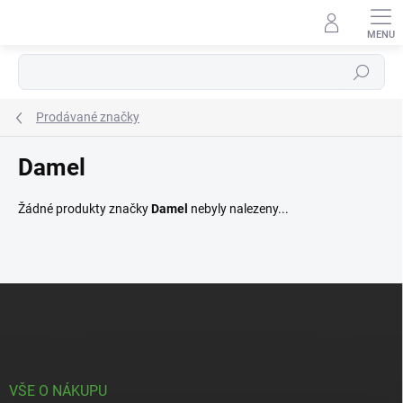
Přejít
na
obsah
Hledat
Prodávané značky
Damel
Žádné produkty značky
Damel
nebyly nalezeny...
Z
á
p
a
t
í
VŠE O NÁKUPU