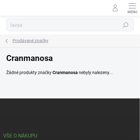
Přejít
na
obsah
Hledat
Prodávané značky
Cranmanosa
Žádné produkty značky
Cranmanosa
nebyly nalezeny...
Z
á
p
a
t
í
VŠE O NÁKUPU