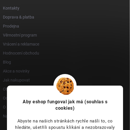
Kontakty
Doprava & platba
Prodejna
Věrnostní program
Vrácení a reklamace
Hodnocení obchodu
Blog
Akce a novinky
Jak nakupovat
Obchodní podmínky
Ochrana osobních údajů
Aby eshop
fungoval jak má (souhlas s
O nás
cookies)
Napište nám
Abyste na našich stránkách rychle našli to, co
hledáte, ušetřili spoustu klikání a nezobrazovaly