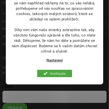
VŠE O NÁS
se vám například reklamy na to, co vás neláká,
potřebujeme od vás souhlas se zpracováním
cookies, takových malých souborů, které se
O nás
ukládají ve vašem prohlížeči.
Kontakty
Napište nám
Díky nim vám naše stránky zobrazíme tak, aby
všechno fungovalo správně a dle toho, co máte
Výdejní místo s prodejnou Hulín
rádi.
Děkujeme, že nám ho dáte a pomůžete se
Kariéra
nám zlepšovat. Budeme se k vašim datům chovat
citlivě a slušně.
ODEBÍRAT NEWSLETTER
Nastavení
Vložte svůj e-mail a my vám budeme zasílat informace o nových
produktech na našem e-shopu.
Souhlasím
E-MAIL
Přihlásit se