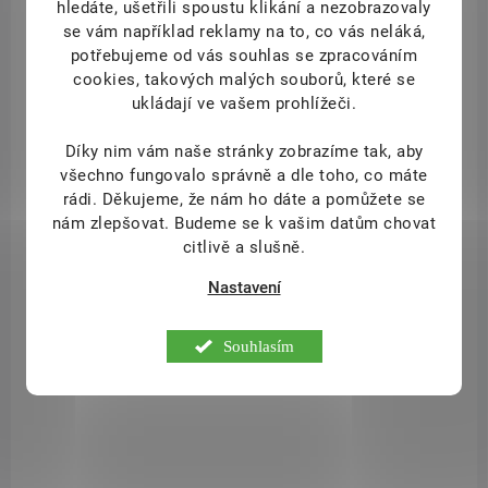
hledáte, ušetřili spoustu klikání a nezobrazovaly
se vám například reklamy na to, co vás neláká,
potřebujeme od vás souhlas se zpracováním
cookies, takových malých souborů, které se
8793.69
ukládají ve vašem prohlížeči.
Díky nim vám naše stránky zobrazíme tak, aby
všechno fungovalo správně a dle toho, co máte
rádi.
Děkujeme, že nám ho dáte a pomůžete se
nám zlepšovat. Budeme se k vašim datům chovat
citlivě a slušně.
Nastavení
Souhlasím
SKLADEM
(2 KS)
Collalloc 100% bioaktivní mořský kolagen NANO 2.0
s vitamínem C 30 ml