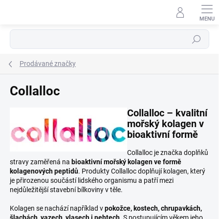
Přejít
na
obsah
Hledat
Prodávané značky
Collalloc
Collalloc – kvalitní
mořský kolagen v
bioaktivní formě
Collalloc je značka doplňků
stravy zaměřená na
bioaktivní mořský kolagen ve formě
kolagenových peptidů
. Produkty Collalloc doplňují kolagen, který
je přirozenou součástí lidského organismu a patří mezi
nejdůležitější stavební bílkoviny v těle.
Kolagen se nachází například v
pokožce, kostech, chrupavkách,
šlachách, vazech, vlasech i nehtech
. S postupujícím věkem jeho