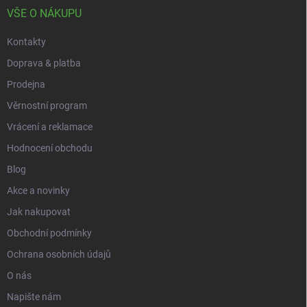
v
í
VŠE O NÁKUPU
k
y
Kontakty
v
ý
Doprava & platba
p
i
Prodejna
s
Věrnostní program
u
Vrácení a reklamace
Hodnocení obchodu
Blog
Akce a novinky
Jak nakupovat
Obchodní podmínky
Ochrana osobních údajů
O nás
Napište nám