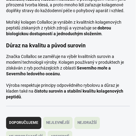
přirozená tvorba klesá, a proto mnoho lidí zařazuje kolagenové
doplňky stravy do každodenní péče o pohybový aparát i vzhled.
Mořský kolagen Collalloc je vyráběn z kvalitních kolagenových
peptidů získaných z rybích zdrojů a vyznačuje se
dobrou
biologickou dostupností a jednoduchým složením
.
Důraz na kvalitu a původ surovin
Značka Collalloc se zaměřuje na výběr kvalitních surovin a
moderní technologii výroby. Kolagen používaný v produktech je
získáván z ryb pocházejících z oblastí
Severního moře a
Severního ledového oceánu
.
Výroba respektuje principy odpovědného rybolovu a důraz je
kladen také na
čistotu surovin a stabilní kvalitu kolagenových
peptidů
.
Ř
a
DOPORUČUJEME
NEJLEVNĚJŠÍ
NEJDRAŽŠÍ
z
e