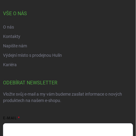
VŠE O NÁS
O nás
Kontakty
Napište nám
Výdejní místo s prodejnou Hulín
Kariéra
ODEBÍRAT NEWSLETTER
Vložte svůj e-mail a my vám budeme zasílat informace o nových
produktech na našem e-shopu.
E-MAIL