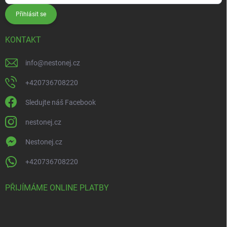
Přihlásit se
KONTAKT
info
@
nestonej.cz
+420736708220
Sledujte náš Facebook
nestonej.cz
Nestonej.cz
+420736708220
PŘIJÍMÁME ONLINE PLATBY