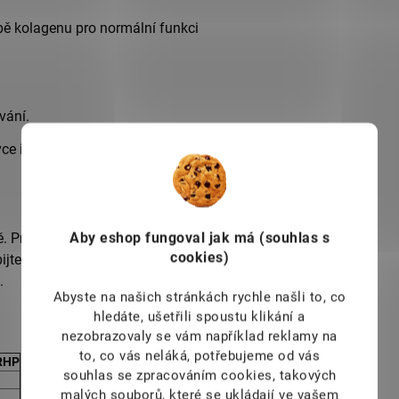
rbě kolagenu pro normální funkci
vání.
ce i seniory.
Aby eshop
fungoval jak má (souhlas s
. Produkt je vhodné užívat dlouhodobě,
cookies)
pijte dostatečným množstvím vody.
.
Abyste na našich stránkách rychle našli to, co
hledáte, ušetřili spoustu klikání a
nezobrazovaly se vám například reklamy na
to, co vás neláká, potřebujeme od vás
RHP
souhlas se zpracováním cookies, takových
malých souborů, které se ukládají ve vašem