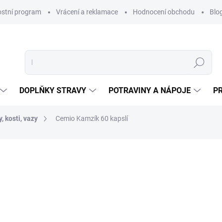
ostní program
Vrácení a reklamace
Hodnocení obchodu
Blo
Hledat
DOPLŇKY STRAVY
POTRAVINY A NÁPOJE
P
, kosti, vazy
Cemio Kamzík 60 kapslí
NAČKA:
CEMIO
499 Kč
399 Kč
Měrná
SKLADEM
(>10 KS)
cena:
MŮŽEME DORUČIT DO:
11.8.2