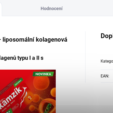
Hodnocení
Dop
 liposomální kolagenová
genů typu I a II s
Katego
EAN
: