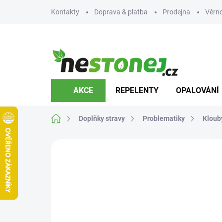
Přejít
Kontakty
Doprava & platba
Prodejna
Věrn
na
obsah
AKCE
REPELENTY
OPALOVÁNÍ
Domů
Doplňky stravy
Problematiky
Klouby
Neohodnoceno
Podrobnosti hodnocení
Z
AKCE