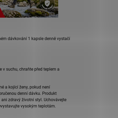
eném dávkování 1 kapsle denně vystačí
te v suchu, chraňte před teplem a
né a kojící ženy, pokud není
oručenou denní dávku. Produkt
ani zdravý životní styl. Uchovávejte
evystavujte vysokým teplotám.