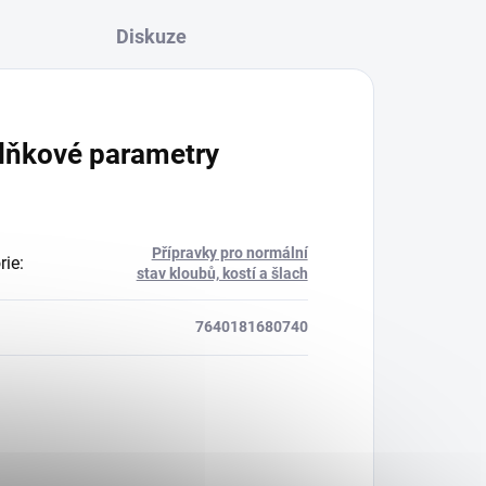
Diskuze
lňkové parametry
Přípravky pro normální
rie
:
stav kloubů, kostí a šlach
7640181680740