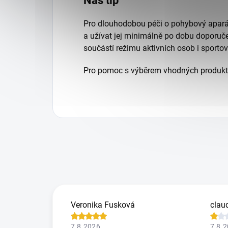
Náš tip
Pro dlouhodobou péči o pohybový aparát
a užívat jej minimálně po dobu doporuč
součástí režimu aktivních osob i sporto
Pro pomoc s výběrem vhodných produkt
Veronika Fusková
claud
7.8.2026
7.8.