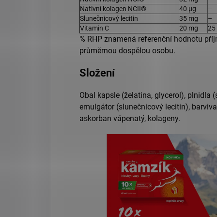
Nativní kolagen NCII®
40 µg
–
Slunečnicový lecitin
35 mg
–
Vitamin C
20 mg
25
% RHP znamená referenční hodnotu příj
průměrnou dospělou osobu.
Složení
Obal kapsle (želatina, glycerol), plnidla (
emulgátor (slunečnicový lecitin), barviva
askorban vápenatý, kolageny.