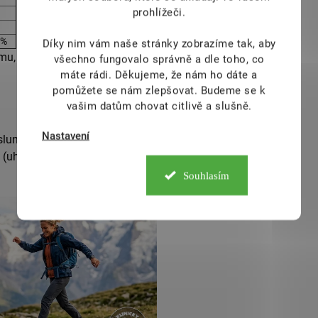
prohlížeči.
 %
Díky nim vám naše stránky zobrazíme tak, aby
mu, což je doporučená denní dávka pro
všechno fungovalo správně a dle toho, co
máte rádi.
Děkujeme, že nám ho dáte a
pomůžete se nám zlepšovat. Budeme se k
vašim datům chovat citlivě a slušně.
Nastavení
slunečnicový olej, včelí vosk),
 (uhličitan vápenatý, beta-karoten), L-
Souhlasím