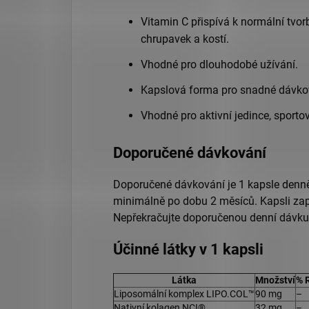
Vitamin C přispívá k normální tvo
chrupavek a kostí.
Vhodné pro dlouhodobé užívání.
Kapslová forma pro snadné dávko
Vhodné pro aktivní jedince, sportov
Doporučené dávkování
Doporučené dávkování je 1 kapsle denně
minimálně po dobu 2 měsíců. Kapsli za
Nepřekračujte doporučenou denní dávku
Účinné látky v 1 kapsli
Látka
Množství
% 
Liposomální komplex LIPO.COL™
90 mg
–
Nativní kolagen NCI®
32 mg
–