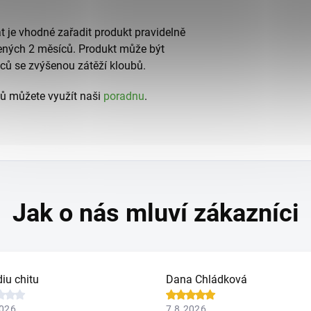
 je vhodné zařadit produkt pravidelně
ených 2 měsíců. Produkt může být
vců se zvýšenou zátěží kloubů.
ů můžete využít naši
poradnu
.
iu chitu
Dana Chládková
2026
7.8.2026