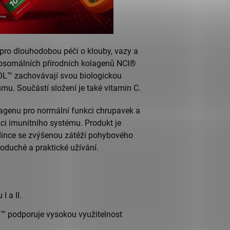
pro dlouhodobou péči o klouby, vazy a
posomálních přírodních kolagenů NCI®
.COL™ zachovávají svou biologickou
smu. Součástí složení je také vitamin C.
lagenu pro normální funkci chrupavek a
ci imunitního systému. Produkt je
edince se zvýšenou zátěží pohybového
duché a praktické užívání.
 a II.
™ podporuje vysokou využitelnost