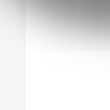
JAK BYSTE OHODNOTILI TE
PRODUKT? VYBERTE OD 1 D
HVĚZDIČEK, KDE 1 JE NEJHO
NEJLEPŠÍ HODNOCENÍ.
Odeslat hodnocení
Buďte první, kdo napíše příspěvek 