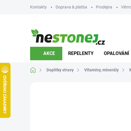
Přejít
Kontakty
Doprava & platba
Prodejna
Věrn
na
obsah
AKCE
REPELENTY
OPALOVÁNÍ
Domů
Doplňky stravy
Vitamíny, minerály
Neohodnoceno
Podrobnosti hodnocení
Z