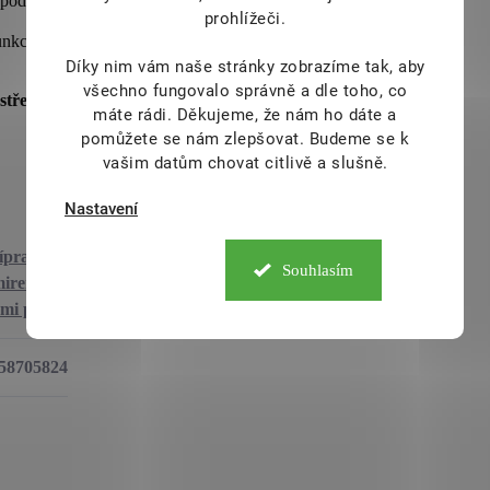
odporu mentální činnosti a koncentrace.
prohlížeči.
nkci, skvělé doplnění pro fyzickou rovnováhu.
Díky nim vám naše stránky zobrazíme tak, aby
všechno fungovalo správně a dle toho, co
střebatelnost, synergii a šetrnost
k organismu.
máte rádi.
Děkujeme, že nám ho dáte a
pomůžete se nám zlepšovat. Budeme se k
vašim datům chovat citlivě a slušně.
Nastavení
ípravky s
Souhlasím
irerály a
ými prvky
58705824