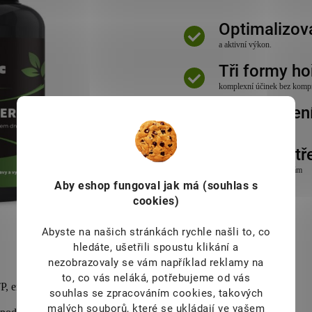
Optimalizov
a aktivní výkon.
Tři formy ho
komplexní účinek bez komp
Čisté složen
bez aditiv.
Vysoká vstř
díky organickým formám
Aby eshop
fungoval jak má (souhlas s
cookies)
Abyste na našich stránkách rychle našli to, co
hledáte, ušetřili spoustu klikání a
nezobrazovaly se vám například reklamy na
to, co vás neláká, potřebujeme od vás
, energetické „měny“ těla. Ideální pro tělesnou vitalitu.
souhlas se zpracováním cookies, takových
malých souborů, které se ukládají ve vašem