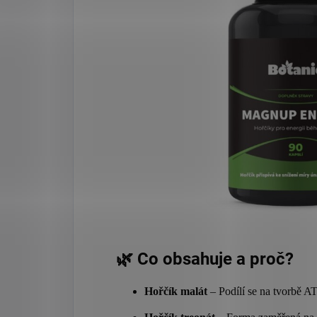
🌿 Co obsahuje a proč?
Hořčík malát
– Podílí se na tvorbě ATP