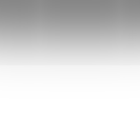
NTO
O 5
RŠÍ A 5
k této položce.