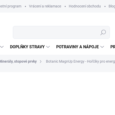
ostní program
Vrácení a reklamace
Hodnocení obchodu
Blo
Hledat
DOPLŇKY STRAVY
POTRAVINY A NÁPOJE
P
Minerály, stopové prvky
Botanic MagnUp Energy - Hořčíky pro energ
NAČKA:
BOTANIC
339 Kč
Měrná
SKLADEM
(2 KS)
cena:
MŮŽEME DORUČIT DO:
11.8.2