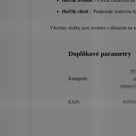
Hořčík treonát
– Forma zaměřená na p
Hořčík citrát
– Podporuje svalovou fu
Všechny složky jsou zvoleny s důrazem na
v
Doplňkové parametry
Př
Kategorie
:
m
stopov
EAN
:
85956