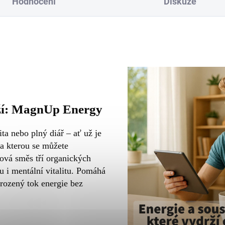
Hodnocení
Diskuze
rží: MagnUp Energy
ta nebo plný diář – ať už je
na kterou se můžete
ová směs tří organických
u i mentální vitalitu. Pomáhá
irozený tok energie bez