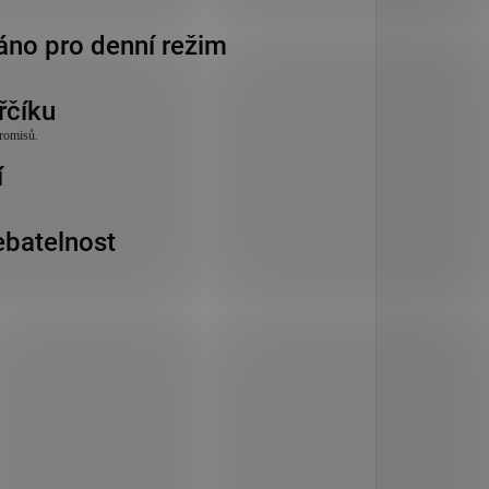
áno pro denní režim
řčíku
romisů.
í
ebatelnost