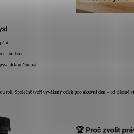
ysl
rpání
 metabolismu
 psychickou činnost
u roli. Společně tvoří
vyvážený celek pro aktivní den
– od tělesné vi
🏆 Proč zvolit p