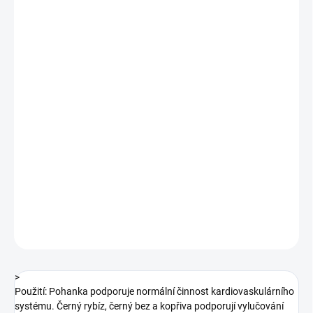
MOŽNOSTI
DORUČENÍ
−
+
Přidat do košíku
> Použití: Pohanka podporuje normální činnost
kardiovaskulárního systému. Černý rybíz, černý bez a kopřiva
podporují vylučování vody z organismu. Příprava: 1 nálevový
sáček zalijte 250 ml vroucí vody a nechte 10-15 min
vyluhovat.Složení: bio pohanka nať (Herba fagopyri) 40%, bio
černý ry...
DETAILNÍ INFORMACE
ZEPTAT SE
HLÍDAT
>
Použití: Pohanka podporuje normální činnost kardiovaskulárního
systému. Černý rybíz, černý bez a kopřiva podporují vylučování