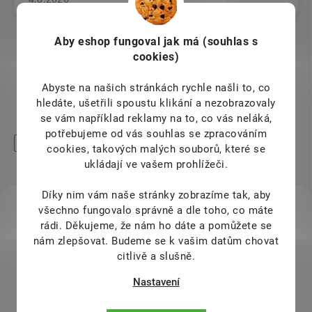
Aby eshop
fungoval jak má (souhlas s
cookies)
Zobrazit další hodnocení
Abyste na našich stránkách rychle našli to, co
hledáte, ušetřili spoustu klikání a nezobrazovaly
se vám například reklamy na to, co vás neláká,
potřebujeme od vás souhlas se zpracováním
High-contrast mode
cookies, takových malých souborů, které se
Mohlo by Vás zajímat
ukládají ve vašem prohlížeči.
Díky nim vám naše stránky zobrazíme tak, aby
KÓD:
všechno fungovalo správně a dle toho, co máte
SAD13901
rádi.
Děkujeme, že nám ho dáte a pomůžete se
nám zlepšovat. Budeme se k vašim datům chovat
citlivě a slušně.
Nastavení