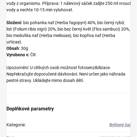
vody z organismu. Příprava: 1 nálevový sáček zalijte 250 ml vroucí
vody a nechte 10-15 min vyluhovat.
Složení:
bio pohanka nať (Herba fagopyri) 40%, bio černý rybíz
list (Folium ribis nigri) 20%, bio bez černý květ (Flos sambuci) 20%,
bio meduňka nať (Herba melissae), bio kopřiva nať (Herba
urticae).
Obsah
: 30g
Vyrobeno v:
ČR
Upozornění: U citlivých osob možnost fotosenzibilizace.
Nepřekračujte doporučené dávkování. Není určen jako náhrada
pestré stravy. Ukládejte mimo dosah dětí.
Doplňkové parametry
Kategorie
:
Bylinný čaj