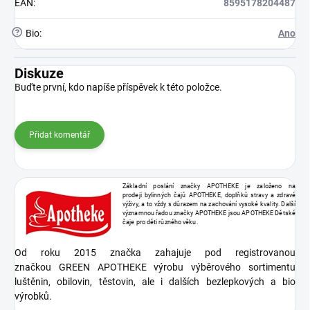
EAN
:
8595178204487
?
Bio
:
Ano
Diskuze
Buďte první, kdo napíše příspěvek k této položce.
Přidat komentář
Základní poslání značky APOTHEKE je založeno na
prodeji bylinných čajů APOTHEKE, doplňků stravy a zdravé
výživy, a to vždy s důrazem na zachování vysoké kvality. Další
významnou řadou značky APOTHEKE jsou APOTHEKE Dětské
čaje pro děti různého věku.
Od roku 2015 značka zahajuje pod registrovanou
značkou GREEN APOTHEKE výrobu výběrového sortimentu
luštěnin, obilovin, těstovin, ale i dalších bezlepkových a bio
výrobků.