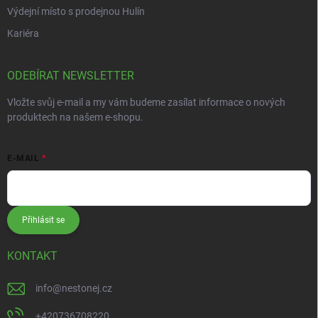
Výdejní místo s prodejnou Hulín
Kariéra
ODEBÍRAT NEWSLETTER
Vložte svůj e-mail a my vám budeme zasílat informace o nových
produktech na našem e-shopu.
E-MAIL
Přihlásit se
KONTAKT
info
@
nestonej.cz
+420736708220