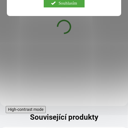
Souhlasím
Bio Zázvor s citronem a
mátou čaj 20x1,5g
DOSTUPNÉ DO 3
55 Kč
DNŮ
> Bylinný čaj aromatizovaný
přírodním aroma, porcovaný
v nálevových sáčcích. Použití:
Nápoj určený k osvěžení
v průběhu celého dne. Příprava: 1
nálevový sáček zalijte 250 ml
vroucí vody a nechte 10-15 min
vyluhovat.Složení: bio máta nať
Do košíku
(Herba menthae piperitae) 35 %,
bio jablk...
High-contrast mode
Související produkty