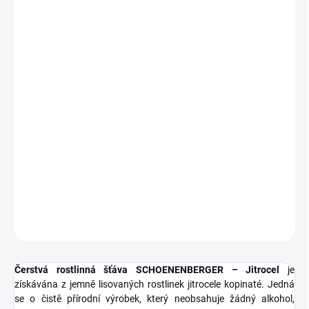
MŮŽEME
DORUČIT DO:
10.8.2026
MOŽNOSTI
DORUČENÍ
−
+
Přidat do košíku
SCHOENENBERGER® Čerstvá rostlinná šťáva – Jitrocel vám uleví
od nepříjemného suchého a dráždivého kašle. Podporuje
správnou činnost dýchacích cest.
DETAILNÍ INFORMACE
ZEPTAT SE
HLÍDAT
Čerstvá rostlinná šťáva SCHOENENBERGER – Jitrocel
je
získávána z jemně lisovaných rostlinek jitrocele kopinaté. Jedná
se o čistě přírodní výrobek, který neobsahuje žádný alkohol,