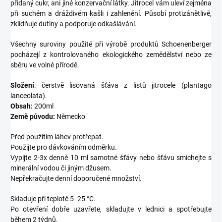
přidaný cukr, ani jiné konzervační látky. Jitrocel vám uleví zejména
při suchém a dráždivém kašli i zahlenění. Působí protizánětlivě,
zklidňuje dutiny a podporuje odkašlávání.
Všechny suroviny použité při výrobě produktů Schoenenberger
pocházejí z kontrolovaného ekologického zemědělství nebo ze
sběru ve volné přírodě.
Složení
: čerstvě lisovaná šťáva z listů jitrocele (plantago
lanceolata).
Obsah:
200ml
Země původu:
Německo
Před použitím láhev protřepat.
Použijte pro dávkováním odměrku.
Vypijte 2-3x denně 10 ml samotné šťávy nebo šťávu smíchejte s
minerální vodou či jiným džusem.
Nepřekračujte denní doporučené množství.
Skladuje při teplotě 5- 25 °C.
Po otevření dobře uzavřete, skladujte v lednici a spotřebujte
během 2 týdnů.