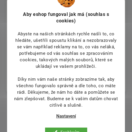
Výborný.
Aby eshop
fungoval jak má (souhlas s
Eva Petrášová
cookies)
6.8.2026
Abyste na našich stránkách rychle našli to, co
hledáte, ušetřili spoustu klikání a nezobrazovaly
Jiří Pokorný
se vám například reklamy na to, co vás neláká,
potřebujeme od vás souhlas se zpracováním
6.8.2026
cookies, takových malých souborů, které se
ukládají ve vašem prohlížeči.
Stanislav Sekretár
Díky nim vám naše stránky zobrazíme tak, aby
6.8.2026
všechno fungovalo správně a dle toho, co máte
Funguje.
rádi.
Děkujeme, že nám ho dáte a pomůžete se
nám zlepšovat. Budeme se k vašim datům chovat
citlivě a slušně.
Zobrazit další hodnocení
Nastavení
Souhlasím