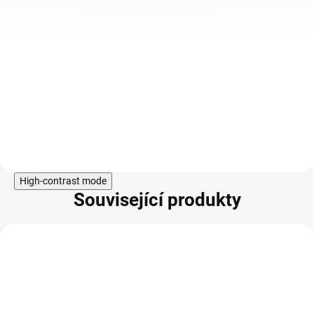
Označení AF znamená Alcohol
Free – přípravek s 0% obsahem
alkoholu. Při výrobě byla použita
unikátní technologie
a několikanásobná extrakce. AF
tinktury si zachovávají maximum
účinných látek, chuť a vůni
použité byliny. Plicník lékařský je
vytrvalá
Do košíku
High-contrast mode
Související produkty
KÓD:
SAD9148