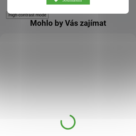
High-contrast mode
Mohlo by Vás zajímat
KÓD:
TIP
SPS2293
Plicník lékařský AF
tinktura 50 ml
DOSTUPNÉ DO 1
139 Kč
DNE