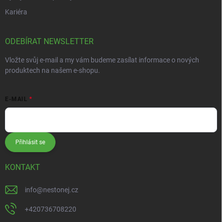
Kariéra
ODEBÍRAT NEWSLETTER
Vložte svůj e-mail a my vám budeme zasílat informace o nových
produktech na našem e-shopu.
E-MAIL
Přihlásit se
KONTAKT
info
@
nestonej.cz
+420736708220