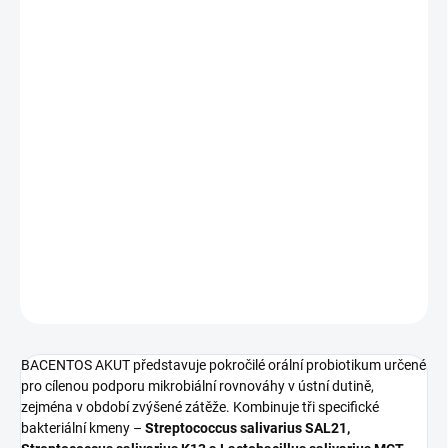
−
+
Přidat do košíku
BACENTOS AKUT je orální probiotikum ve formě tablet
rozpustných v ústech, určené pro intenzivní doplnění mikrobioty
ústní dutiny. Obsahuje kombinaci tří probiotických kmenů
Streptococcus salivarius SAL21, K13 a Lactobacillus salivarius
MCT
s celkovým obsahem
4 × 10⁹ CFU v 1 tabletě
. Navíc je
obohacen o prebiotikum
6'-Sialyllactose
, které podporuje růst
prospěšných bakterií. Vhodné pro dospělé i děti od 3 let.
DETAILNÍ INFORMACE
ZEPTAT SE
HLÍDAT
BACENTOS AKUT představuje pokročilé orální probiotikum určené
pro cílenou podporu mikrobiální rovnováhy v ústní dutině,
zejména v období zvýšené zátěže. Kombinuje tři specifické
bakteriální kmeny –
Streptococcus salivarius SAL21,