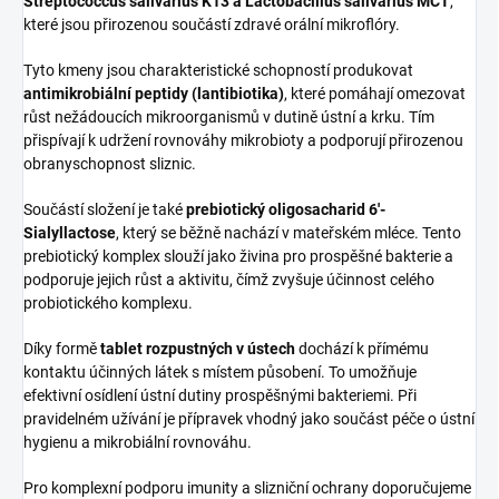
Streptococcus salivarius K13 a Lactobacillus salivarius MCT
,
které jsou přirozenou součástí zdravé orální mikroflóry.
Tyto kmeny jsou charakteristické schopností produkovat
antimikrobiální peptidy (lantibiotika)
, které pomáhají omezovat
růst nežádoucích mikroorganismů v dutině ústní a krku. Tím
přispívají k udržení rovnováhy mikrobioty a podporují přirozenou
obranyschopnost sliznic.
Součástí složení je také
prebiotický oligosacharid 6'-
Sialyllactose
, který se běžně nachází v mateřském mléce. Tento
prebiotický komplex slouží jako živina pro prospěšné bakterie a
podporuje jejich růst a aktivitu, čímž zvyšuje účinnost celého
probiotického komplexu.
Díky formě
tablet rozpustných v ústech
dochází k přímému
kontaktu účinných látek s místem působení. To umožňuje
efektivní osídlení ústní dutiny prospěšnými bakteriemi. Při
pravidelném užívání je přípravek vhodný jako součást péče o ústní
hygienu a mikrobiální rovnováhu.
Pro komplexní podporu imunity a slizniční ochrany doporučujeme