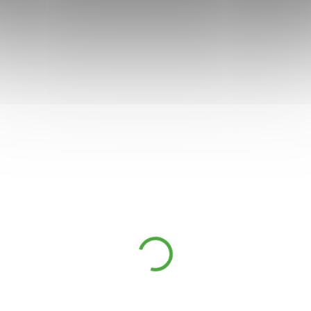
AKCE
SEN_4519451
BAC-ENTOS orální
probiotikum 30 tbl.
469 Kč
SKLADEM
318 Kč
BAC-ENTOS orální probiotikum je
doplněk stravy ve formě tablet
rozpustných v ústech, určený k
doplnění prospěšné mikrobioty
ústní dutiny, krku a středouší.
Obsahuje stabilizovanou
probiotickou kulturu