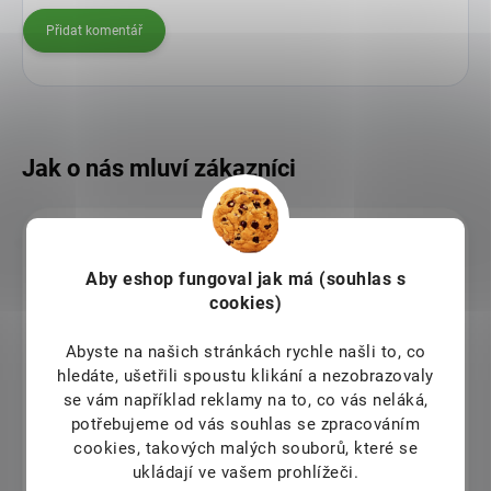
Přidat komentář
Vilma Kolářová
Aby eshop
fungoval jak má (souhlas s
10.8.2026
cookies)
Úžasné produkty a velmi milá obsluha
Abyste na našich stránkách rychle našli to, co
Jaroslava Blechová
hledáte, ušetřili spoustu klikání a nezobrazovaly
se vám například reklamy na to, co vás neláká,
10.8.2026
potřebujeme od vás souhlas se zpracováním
cookies, takových malých souborů, které se
Jana Gubova
ukládají ve vašem prohlížeči.