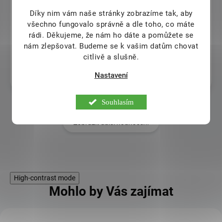
9.8.2026
Díky nim vám naše stránky zobrazíme tak, aby
Detoxikační náplasti na nohy
všechno fungovalo správně a dle toho, co máte
Ivana Horáková
rádi.
Děkujeme, že nám ho dáte a pomůžete se
nám zlepšovat. Budeme se k vašim datům chovat
9.8.2026
citlivě a slušně.
Vřele doporučuji a těším se opět na shledání s perfektním
Nastavení
obchudkem a profesionálním přístupem
Souhlasím
Zobrazit další hodnocení
High-contrast mode
Mohlo by Vás zajímat
KÓD: