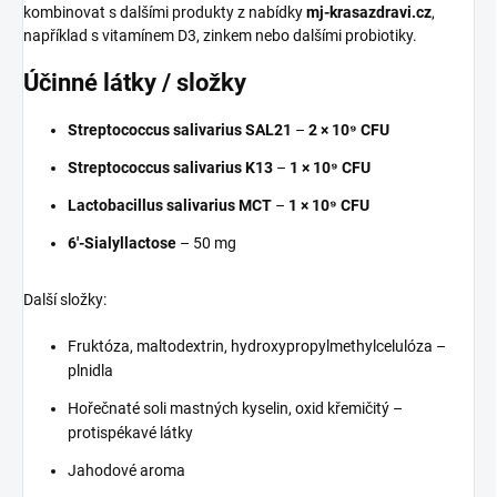
kombinovat s dalšími produkty z nabídky
mj-krasazdravi.cz
,
například s vitamínem D3, zinkem nebo dalšími probiotiky.
Účinné látky / složky
Streptococcus salivarius SAL21
–
2 × 10⁹ CFU
Streptococcus salivarius K13
–
1 × 10⁹ CFU
Lactobacillus salivarius MCT
–
1 × 10⁹ CFU
6'-Sialyllactose
– 50 mg
Další složky:
Fruktóza, maltodextrin, hydroxypropylmethylcelulóza –
plnidla
Hořečnaté soli mastných kyselin, oxid křemičitý –
protispékavé látky
Jahodové aroma