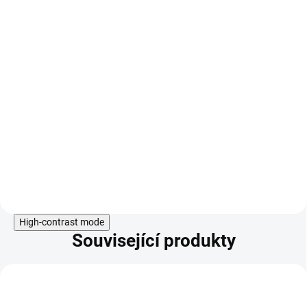
Streptococcus salivarius SAL21
v
dávce
2 × 10⁹ CFU v 1 tabletě
.
Tato bakterie je přirozenou
součástí orální mikroflóry a
přispívá k rovnováze prostředí v
dutině ústní. Přípravek je vhodný i
pro vegany a je bez lepku i laktózy.
Do košíku
High-contrast mode
Související produkty
KÓD:
BTC21-3-03-408-01-1