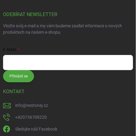
ODEBÍRAT NEWSLETTER
Vložte svůj e-mail a my vám budeme zasílat informace o nových
produktech na našem e-shopu.
E-MAIL
Přihlásit se
KONTAKT
info
@
nestonej.cz
+420736708220
Sledujte náš Facebook