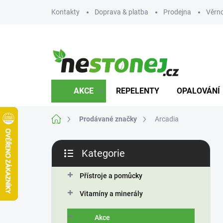
Přejít
Kontakty
Doprava & platba
Prodejna
Věrn
na
obsah
AKCE
REPELENTY
OPALOVÁNÍ
Domů
Prodávané značky
Arcadia
P
Kategorie
o
Přeskočit
s
kategorie
t
Přístroje a pomůcky
r
Vitamíny a minerály
a
n
Akce
n