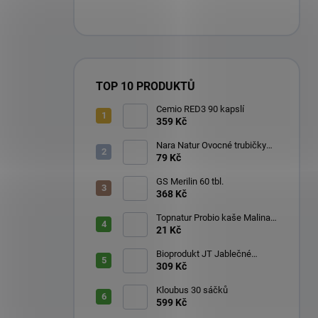
TOP 10 PRODUKTŮ
Cemio RED3 90 kapslí
359 Kč
Nara Natur Ovocné trubičky
Lavaš 140 g
79 Kč
GS Merilin 60 tbl.
368 Kč
Topnatur Probio kaše Malina
60 g
21 Kč
Bioprodukt JT Jablečné
trubičky 43 ks (540 g)
309 Kč
Kloubus 30 sáčků
599 Kč