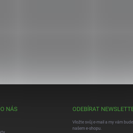
 O NÁS
ODEBÍRAT NEWSLETT
Vložte svůj e-mail a my vám bud
našem e-shopu.
kty