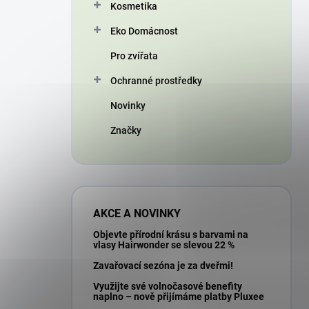
Kosmetika
Eko Domácnost
Pro zvířata
Ochranné prostředky
Novinky
Značky
AKCE A NOVINKY
Objevte přírodní krásu s barvami na
vlasy Hairwonder se slevou 22 %
Zavařovací sezóna je za dveřmi!
Využijte své volnočasové benefity
naplno – nově přijímáme platby Pluxee