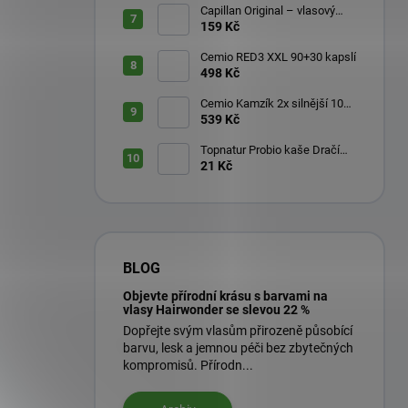
Capillan Original – vlasový
aktivátor 200 ml
159 Kč
Cemio RED3 XXL 90+30 kapslí
498 Kč
Cemio Kamzík 2x silnější 100
kapslí + 50 kapslí
539 Kč
Topnatur Probio kaše Dračí
ovoce Pitahaya 60 g
21 Kč
BLOG
Objevte přírodní krásu s barvami na
vlasy Hairwonder se slevou 22 %
Dopřejte svým vlasům přirozeně působící
barvu, lesk a jemnou péči bez zbytečných
kompromisů. Přírodn...