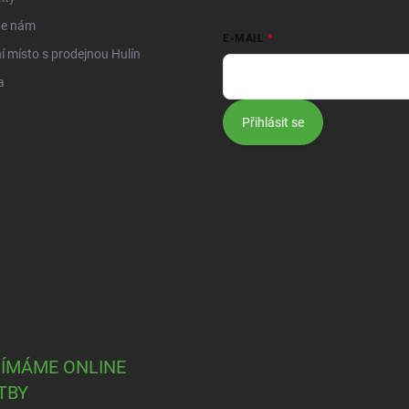
te nám
E-MAIL
í místo s prodejnou Hulín
a
Přihlásit se
JÍMÁME ONLINE
TBY