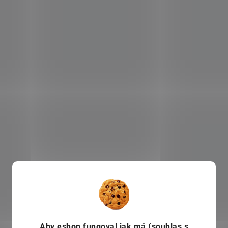
Aby eshop
fungoval jak má (souhlas s