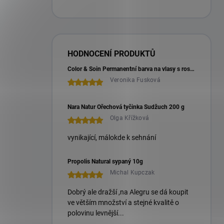
HODNOCENÍ PRODUKTŮ
Color & Soin Permanentní barva na vlasy s rostlinnými extrakty 135 ml
Veronika Fusková
Nara Natur Ořechová tyčinka Sudžuch 200 g
Olga Křížková
vynikající, málokde k sehnání
Propolis Natural sypaný 10g
Michal Kupczak
Dobrý ale dražší ,na Alegru se dá koupit
ve větším množství a stejné kvalitě o
polovinu levnější...