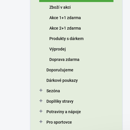
í
Zboží v akci
p
a
Akce 1+1 zdarma
n
Akce 2+1 zdarma
e
l
Produkty s dárkem
Výprodej
Doprava zdarma
Doporučujeme
Dárkové poukazy
Sezóna
Doplňky stravy
Potraviny a nápoje
Pro sportovce