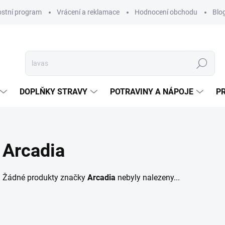
ostní program
Vrácení a reklamace
Hodnocení obchodu
Blo
Hledat
DOPLŇKY STRAVY
POTRAVINY A NÁPOJE
P
Arcadia
Žádné produkty značky
Arcadia
nebyly nalezeny...