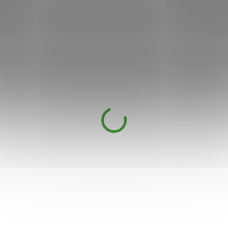
Apotheke Dárková
kolekce prémiových čajů
90 n.s.
DOSTUPNÉ DO 3
299 Kč
DNŮ
Dárková kazeta s vybranými
prémiovými čaji Apotheke, nabízí
pestrou škálu nevšedních i
osvědčených ovocných chutí,
doplněná také černým a zeleným
čajem.