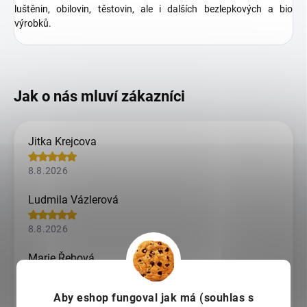
luštěnin, obilovin, těstovin, ale i dalších bezlepkových a bio
výrobků.
Jitka Krejcova
8.8.2026
Ludmila Vázlerová
8.8.2026
Marie Řehová
8.8.2026
Aby eshop
fungoval jak má (souhlas s
doporučuji tento obchod, je rychlý a spolehlivý