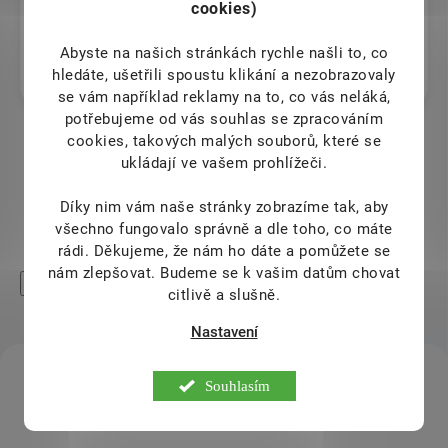
cookies)
Veronika Fusková
Abyste na našich stránkách rychle našli to, co
hledáte, ušetřili spoustu klikání a nezobrazovaly
7.8.2026
se vám například reklamy na to, co vás neláká,
potřebujeme od vás souhlas se zpracováním
cookies, takových malých souborů, které se
ukládají ve vašem prohlížeči.
Zobrazit další hodnocení
Díky nim vám naše stránky zobrazíme tak, aby
všechno fungovalo správně a dle toho, co máte
rádi.
Děkujeme, že nám ho dáte a pomůžete se
nám zlepšovat. Budeme se k vašim datům chovat
High-contrast mode
citlivě a slušně.
Mohlo by Vás zajímat
Nastavení
KÓD:
SAD17467
Souhlasím