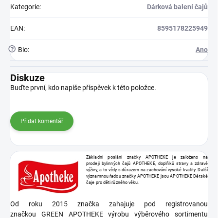
Kategorie
:
Dárková balení čajů
EAN
:
8595178225949
?
Bio
:
Ano
Diskuze
Buďte první, kdo napíše příspěvek k této položce.
Přidat komentář
Základní poslání značky APOTHEKE je založeno na
prodeji bylinných čajů APOTHEKE, doplňků stravy a zdravé
výživy, a to vždy s důrazem na zachování vysoké kvality. Další
významnou řadou značky APOTHEKE jsou APOTHEKE Dětské
čaje pro děti různého věku.
Od roku 2015 značka zahajuje pod registrovanou
značkou GREEN APOTHEKE výrobu výběrového sortimentu