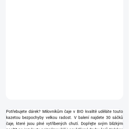
Milovníkům čaje v BIO kvalitě uděláte touto kazetou bezpochyby
velkou radost. Dárkové kazety čajů Apotheke jsou dárkem, který
skutečně potěší každého bez rozdílu věku. Díky velkému výběru
můžete snadno nabídnout svým hostům, ať si vyberou čaj dle
svého gusta.
dokonalý dárek obsahující 30 namíchaných sáčků
poutavé balení s krásnými detaily
výběr z šesti čajů
DETAILNÍ INFORMACE
ZEPTAT SE
HLÍDAT
Potřebujete dárek? Milovníkům čaje v BIO kvalitě uděláte touto
kazetou bezpochyby velkou radost. V balení najdete 30 sáčků
čaje, které jsou plné vytříbených chutí. Dopřejte svým blízkým