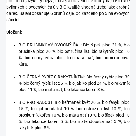
pocítit na jazyku ty nejzajímavější i osvědčené druhy čajů.Kolekce
bylinných a ovocných čajů v BIO kvalitě, vhodná třeba jako drobný
dárek. Balení obsahuje 6 druhů čaje, od každého po 5 nálevových
sáčcích.
Složení:
BIO BRUSINKOVÝ OVOCNÝ ČAJ: Bio šípek plod 31 %, bio
brusinka plod 20 %, bio ostružina list, bio rakytník plod 10
%, bio černý rybíz plod, bio máta nať, bio pomerančová
kůra.
BIO ČERNÝ RYBÍZ S RAKYTNÍKEM: Bio černý rybíz plod 30
%, bio černý rybíz list 25 %, bio jablko plod 24 %, bio rakytník
plod 11 %, bio máta nať, bio lékořice kořen 3 %.
BIO PRO RADOST: Bio heřmánek květ 20 %, bio fenykl plod
15 %, bio jahodník list 10 %, bio ostružina list 10 %, bio
proskurník kořen 10 %, bio máta nať 10 %, bio šípek plod 10
%, bio lékořice kořen 5 %, bio mateřídouška nať 5 %, bio
rakytník plod 5 %.