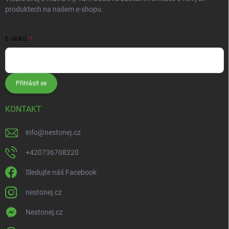
produktech na našem e-shopu.
E-MAIL
Přihlásit se
KONTAKT
info
@
nestonej.cz
+420736708220
Sledujte náš Facebook
nestonej.cz
Nestonej.cz