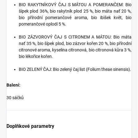
BIO RAKYTNÍKOVÝ ČAJ S MÁTOU A POMERANČEM: Bio
šípek plod 36%, bio rakytník plod 25 %, bio máta nať 20 %,
bio přírodní pomerančové aroma, bio ibišek květ, bio
pomerančové oplodí 5 %.
BIO ZÁZVOROVÝ ČAJ S CITRONEM A MÁTOU: Bio máta
nať 35 %, bio šípek plod, bio zázvor kořen 20 %, bio přírodní
citronové aroma, kyselina citronová, bio citronová kůra 3 %,
bio lékořice kořen.
BIO ZELENÝ ČAJ: Bio zelený čaj list (Folium theae sinensis).
Balení:
30 sáčků
Doplňkové parametry