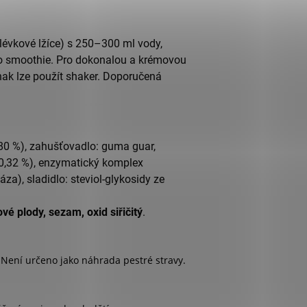
lévkové lžíce) s 250–300 ml vody,
ho smoothie. Pro dokonalou a krémovou
nak lze použít shaker. Doporučená
80 %), zahušťovadlo: guma guar,
 (0,32 %), enzymatický komplex
áza), sladidlo: steviol-glykosidy ze
vé plody, sezam, oxid siřičitý
.
Není určeno jako náhrada pestré stravy.