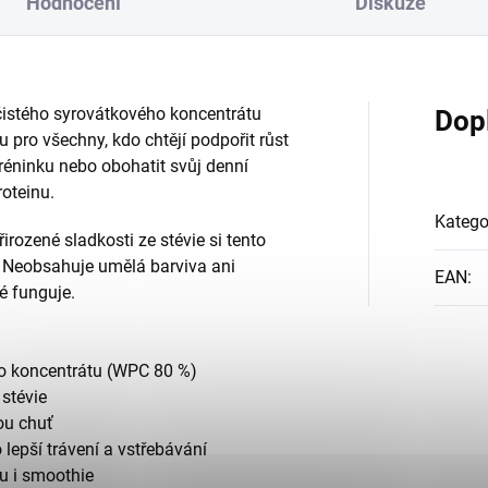
Hodnocení
Diskuze
 čistého syrovátkového koncentrátu
Dop
u pro všechny, kdo chtějí podpořit růst
tréninku nebo obohatit svůj denní
roteinu.
Katego
irozené sladkosti ze stévie si tento
. Neobsahuje umělá barviva ani
EAN
:
ré funguje.
ého koncentrátu (WPC 80 %)
 stévie
ou chuť
lepší trávení a vstřebávání
ru i smoothie