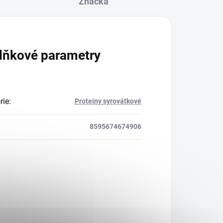
Značka
lňkové parametry
rie
:
Proteiny syrovátkové
8595674674906