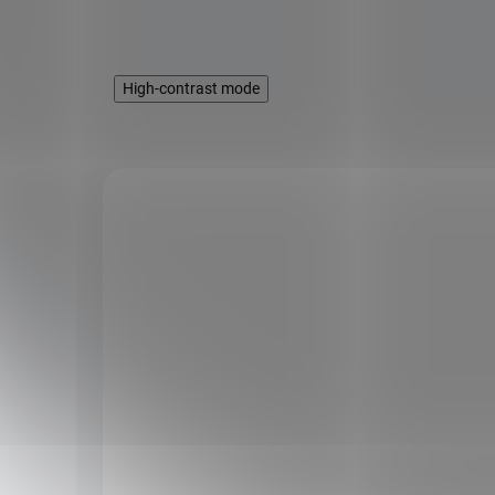
High-contrast mode
KÓD:
ALL-10992 V
KÓD:
FOR41