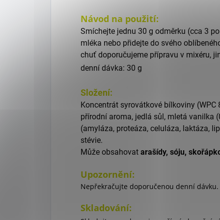
Návod na použití:
Smíchejte jednu 30 g odměrku (cca 3 po
mléka nebo přidejte do svého oblíbené
chuť doporučujeme přípravu v mixéru, ji
denní dávka: 30 g
Složení:
Koncentrát syrovátkové bílkoviny (WPC 
přírodní aroma, jedlá sůl, mletá vanilka
(amyláza, proteáza, celuláza, laktáza, lip
stévie.
Může obsahovat
arašídy, sóju, skořápko
Upozornění:
Nepřekračujte doporučenou denní dávku. 
Skladování: