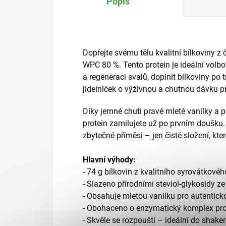
Popis
Dopřejte svému tělu kvalitní bílkoviny z
WPC 80 %. Tento protein je ideální volbo
a regeneraci svalů, doplnit bílkoviny po 
jídelníček o výživnou a chutnou dávku p
Díky jemné chuti pravé mleté vanilky a př
protein zamilujete už po prvním doušku
zbytečné příměsi – jen čisté složení, kte
Hlavní výhody:
- 74 g bílkovin z kvalitního syrovátkov
- Slazeno přírodními steviol-glykosidy ze
- Obsahuje mletou vanilku pro autentick
- Obohaceno o enzymatický komplex pro 
- Skvěle se rozpouští – ideální do shake