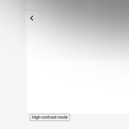
ein s
HERA Protein 500g čokoláda (Whey
Protein)
529 Kč
SKLADEM
DOSTUPNÉ DO 1 DNE
ovin v
- Superprémiový syrovátkový protein
- Syrovátkový koncentrát získaný ultrafiltrací
zkříženým tokem (cross-flow)
- Syrovátka z BIO volných pastevních odchovů
+ v zimě krmených BIO krmivem (udržitelné
zemědělství)
- Přírodní aroma čokolády, slazeno pouze steviol-
Detail
glykosidy
- Svalová hmota, regenerace
- Holistické (celostní) složení produktu
- Vynikající biodostupnost
High-contrast mode
- Prémiová kvalita - produkt obsahuje pouze