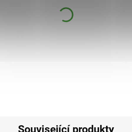
Diet Whey 1 kg banán + šejkr
ZDARMA
549 Kč
DOSTUPNÉ DO 1 DNE
Diet Whey 1 kg Diet Whey je horkou novinkou
určenou pro všechny sportovce a aktivní
jedince, pro které je důležité odbourávání
nadbytečného tuku za současného zachování
svalového tonu a skvělé kondice. Die...
Detail
Související produkty