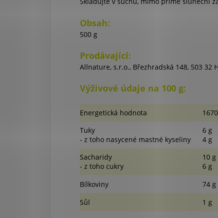
Skladujte v suchu, mimo přímé sluneční z
Obsah:
500 g
Prodávající:
Allnature, s.r.o., Březhradská 148, 503 32
Výživové údaje na 100 g:
Energetická hodnota
1670
Tuky
6 g
- z toho nasycené mastné kyseliny
4 g
Sacharidy
10 g
- z toho cukry
6 g
Bílkoviny
74 g
Sůl
1 g