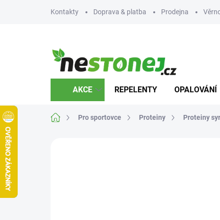
Přejít
Kontakty
Doprava & platba
Prodejna
Věrn
na
obsah
AKCE
REPELENTY
OPALOVÁNÍ
Domů
Pro sportovce
Proteiny
Proteiny sy
Neohodnoceno
Podrobnosti hodnocení
Z