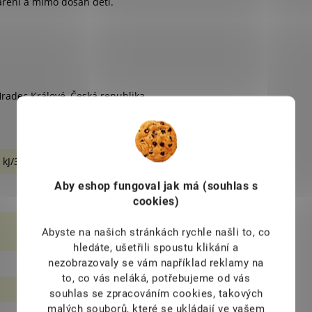
áření a mimo dosah dětí.
 Hradec Králové, Česká republika.
 kJ/395 kcal
Aby eshop
fungoval jak má (souhlas s
cookies)
Abyste na našich stránkách rychle našli to, co
hledáte, ušetřili spoustu klikání a
nezobrazovaly se vám například reklamy na
to, co vás neláká, potřebujeme od vás
souhlas se zpracováním cookies, takových
malých souborů, které se ukládají ve vašem