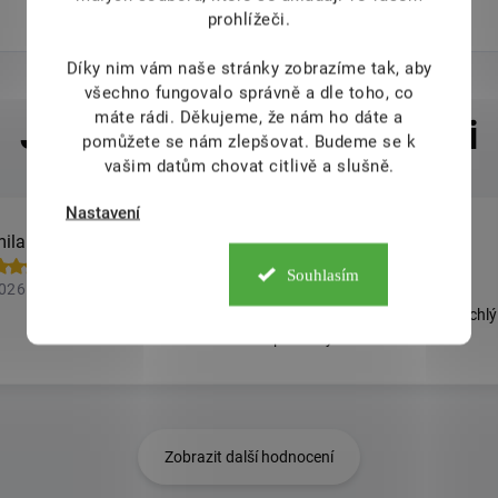
prohlížeči.
Díky nim vám naše stránky zobrazíme tak, aby
všechno fungovalo správně a dle toho, co
máte rádi.
Děkujeme, že nám ho dáte a
pomůžete se nám zlepšovat. Budeme se k
vašim datům chovat citlivě a slušně.
Nastavení
ila Vázlerová
Marie Řehová
Souhlasím
2026
8.8.2026
doporučuji tento obchod, je rychlý
spolehlivý
Zobrazit další hodnocení