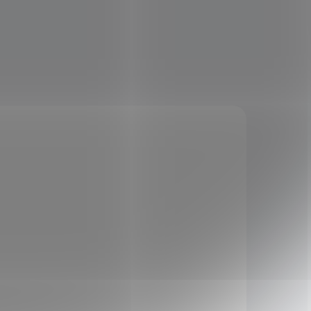
KÓD:
FOR106188