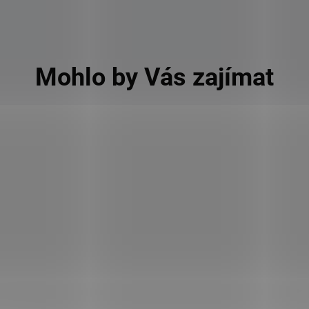
Mohlo by Vás zajímat
056
KÓD:
FOR10433