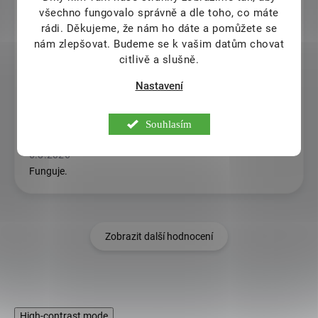
Eva Petrášová
všechno fungovalo správně a dle toho, co máte
rádi.
Děkujeme, že nám ho dáte a pomůžete se
6.8.2026
nám zlepšovat. Budeme se k vašim datům chovat
citlivě a slušně.
Jiří Pokorný
Nastavení
6.8.2026
Stanislav Sekretár
Souhlasím
6.8.2026
Funguje.
Zobrazit další hodnocení
High-contrast mode