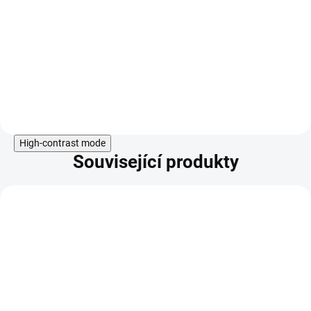
grepu, ve formě jemného prášku k
přípravě nápoje, se sladidlem.
Doplněk stravy.
Do košíku
High-contrast mode
Související produkty
KÓD:
ALL-11014 V