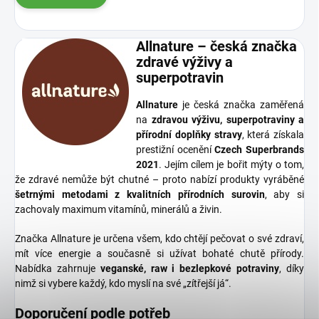
Allnature – česká značka
zdravé výživy a
superpotravin
Allnature
je česká značka zaměřená
na
zdravou výživu, superpotraviny a
přírodní doplňky stravy
, která získala
prestižní ocenění
Czech Superbrands
2021
. Jejím cílem je bořit mýty o tom,
že zdravé nemůže být chutné – proto nabízí produkty vyráběné
šetrnými metodami z kvalitních přírodních surovin
, aby si
zachovaly maximum vitamínů, minerálů a živin.
Značka Allnature je určena všem, kdo chtějí pečovat o své zdraví,
mít více energie a současně si užívat bohaté chutě přírody.
Nabídka zahrnuje
veganské, raw i bezlepkové potraviny
, díky
nimž si vybere každý, kdo myslí na své „zítřejší já“.
Doporučení podle potřeb