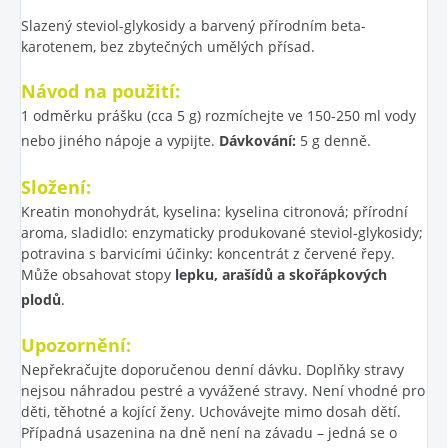
Slazený steviol-glykosidy a barvený přírodním beta-
karotenem, bez zbytečných umělých přísad.
Návod na použití:
1 odměrku prášku (cca 5 g) rozmíchejte ve 150-250 ml vody
nebo jiného nápoje a vypijte.
Dávkování:
5 g denně.
Složení:
Kreatin monohydrát, kyselina: kyselina citronová; přírodní
aroma, sladidlo: enzymaticky produkované steviol-glykosidy;
potravina s barvicími účinky: koncentrát z červené řepy.
Může obsahovat stopy
lepku, arašídů a skořápkových
plodů
.
Upozornění:
Nepřekračujte doporučenou denní dávku. Doplňky stravy
nejsou náhradou pestré a vyvážené stravy. Není vhodné pro
děti, těhotné a kojící ženy. Uchovávejte mimo dosah dětí.
Případná usazenina na dně není na závadu – jedná se o