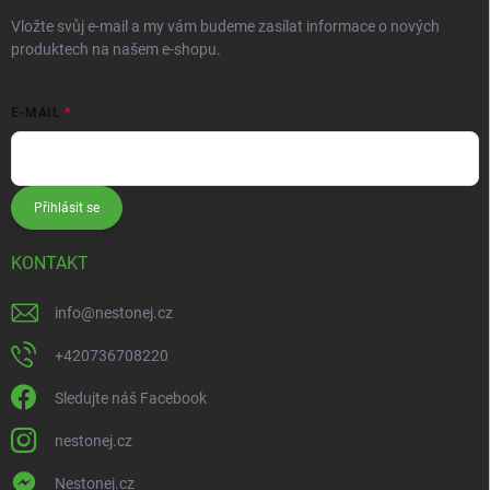
Vložte svůj e-mail a my vám budeme zasílat informace o nových
produktech na našem e-shopu.
E-MAIL
Přihlásit se
KONTAKT
info
@
nestonej.cz
+420736708220
Sledujte náš Facebook
nestonej.cz
Nestonej.cz