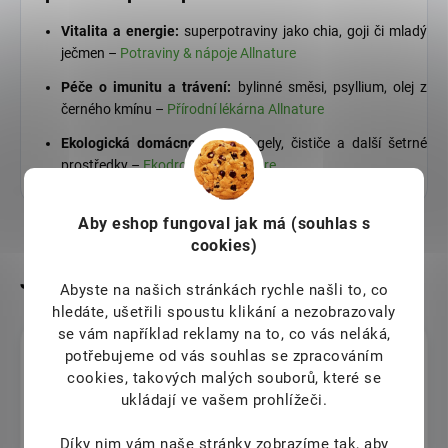
Vitalita a energie:
superpotraviny jako chia, goji či mladý
ječmen –
Potraviny & nápoje Allnature
Péče o imunitu a trávení:
bylinné směsi, psyllium, olej z
černého kmínu –
Přírodní lékárna Allnature
Ekologická domácnost:
prací gely, čističe a další šetrné
prostředky –
Ekodrogerie Allnature
Aby eshop
fungoval jak má (souhlas s
cookies)
Abyste na našich stránkách rychle našli to, co
hledáte, ušetřili spoustu klikání a nezobrazovaly
se vám například reklamy na to, co vás neláká,
helena ruzkova
potřebujeme od vás souhlas se zpracováním
cookies, takových malých souborů, které se
6.8.2026
ukládají ve vašem prohlížeči.
Výborný.
Díky nim vám naše stránky zobrazíme tak, aby