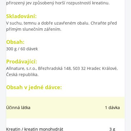
přirozený jev způsobený horší rozpustností kreatinu.
Skladování:
V suchu, temnu a dobře uzavřeném obalu. Chraňte před
přímým slunečním zářením.
Obsah:
300 g / 60 dávek
Prodávající:
Allnature, s.r.o., Březhradská 148, 503 32 Hradec Králové,
Česká republika.
Obsah v jedné dávce:
Účinná látka
1 dávka
Kreatin / kreatin monohydrát
3 g