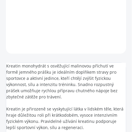
Kreatin monohydrát s příchutí maliny, ve formě jemného prášku k
přípravě nápoje, se sladidlem. Doplněk stravy.
DETAILNÍ INFORMACE
ZEPTAT SE
HLÍDAT
Kreatin monohydrát s osvěžující malinovou příchutí ve
formě jemného prášku je ideálním doplňkem stravy pro
sportovce a aktivní jedince, kteří chtějí zvýšit fyzickou
výkonnost, sílu a intenzitu tréninku. Snadno rozpustný
prášek umožňuje rychlou přípravu chutného nápoje bez
zbytečné zátěže pro trávení.
Kreatin je přirozeně se vyskytující látka v lidském těle, která
hraje důležitou roli při krátkodobém, vysoce intenzivním
fyzickém výkonu. Pravidelné užívání kreatinu podporuje
lepší sportovní výkon, sílu a regeneraci.