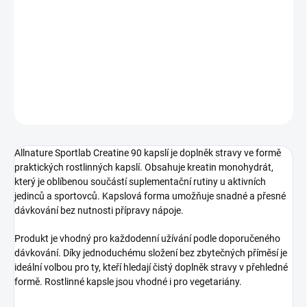
Allnature Sportlab Creatine 90 kapslí je doplněk stravy ve formě
praktických rostlinných kapslí.
DETAILNÍ INFORMACE
ZEPTAT SE
HLÍDAT
Allnature Sportlab Creatine 90 kapslí je doplněk stravy ve formě
praktických rostlinných kapslí. Obsahuje kreatin monohydrát,
který je oblíbenou součástí suplementační rutiny u aktivních
jedinců a sportovců. Kapslová forma umožňuje snadné a přesné
dávkování bez nutnosti přípravy nápoje.
Produkt je vhodný pro každodenní užívání podle doporučeného
dávkování. Díky jednoduchému složení bez zbytečných příměsí je
ideální volbou pro ty, kteří hledají čistý doplněk stravy v přehledné
formě. Rostlinné kapsle jsou vhodné i pro vegetariány.