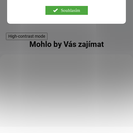
Zobrazit další hodnocení
Souhlasím
High-contrast mode
Mohlo by Vás zajímat
KÓD:
FOR10541
Creapure® Creatine 90