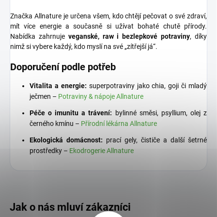
Značka Allnature je určena všem, kdo chtějí pečovat o své zdraví,
mít více energie a současně si užívat bohaté chutě přírody.
Nabídka zahrnuje
veganské, raw i bezlepkové potraviny
, díky
nimž si vybere každý, kdo myslí na své „zítřejší já“.
Doporučení podle potřeb
Vitalita a energie:
superpotraviny jako chia, goji či mladý
ječmen –
Potraviny & nápoje Allnature
Péče o imunitu a trávení:
bylinné směsi, psyllium, olej z
černého kmínu –
Přírodní lékárna Allnature
Ekologická domácnost:
prací gely, čističe a další šetrné
prostředky –
Ekodrogerie Allnature