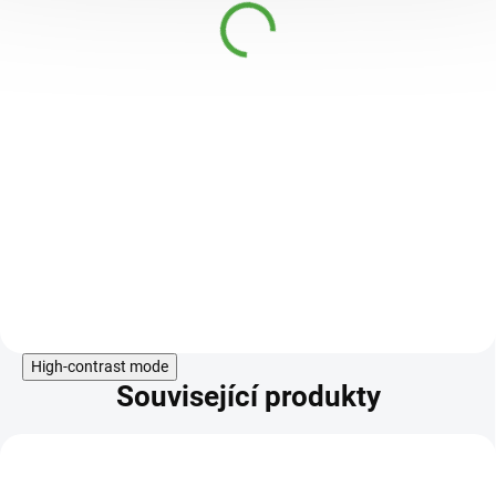
kapslí
DOSTUPNÉ DO 1
319 Kč
DNE
Creapure® Creatine Capsules
Garance nejčistějšího a
nejbezpečnějšího produktu na
současném trhu Kreatin
monohydrát je po dlouhá léta
využíván ve všech sportovních
odvětvích. Kreatin je látka tě...
Do košíku
High-contrast mode
Související produkty
KÓD:
ALL-11014 V