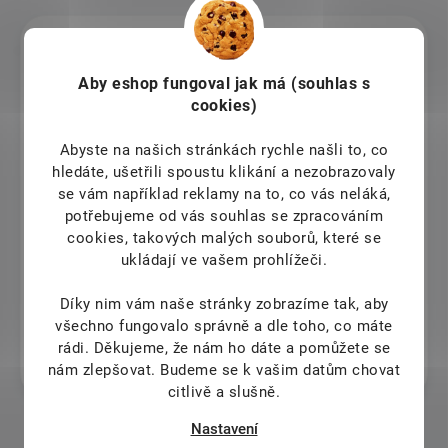
Jitka Krejcova
Aby eshop
fungoval jak má (souhlas s
8.8.2026
cookies)
Ludmila Vázlerová
Abyste na našich stránkách rychle našli to, co
hledáte, ušetřili spoustu klikání a nezobrazovaly
8.8.2026
se vám například reklamy na to, co vás neláká,
Marie Řehová
potřebujeme od vás souhlas se zpracováním
cookies, takových malých souborů, které se
8.8.2026
ukládají ve vašem prohlížeči.
doporučuji tento obchod, je rychlý a spolehlivý
Díky nim vám naše stránky zobrazíme tak, aby
Veronika Fusková
všechno fungovalo správně a dle toho, co máte
rádi.
Děkujeme, že nám ho dáte a pomůžete se
7.8.2026
nám zlepšovat. Budeme se k vašim datům chovat
citlivě a slušně.
Nastavení