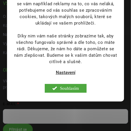
VŠE O NÁS
se vám například reklamy na to, co vás neláká,
potřebujeme od vás souhlas se zpracováním
cookies, takových malých souborů, které se
O nás
ukládají ve vašem prohlížeči.
Kontakty
Napište nám
Díky nim vám naše stránky zobrazíme tak, aby
všechno fungovalo správně a dle toho, co máte
Výdejní místo s prodejnou Hulín
rádi.
Děkujeme, že nám ho dáte a pomůžete se
Kariéra
nám zlepšovat. Budeme se k vašim datům chovat
citlivě a slušně.
ODEBÍRAT NEWSLETTER
Nastavení
Vložte svůj e-mail a my vám budeme zasílat informace o nových
produktech na našem e-shopu.
Souhlasím
E-MAIL
Přihlásit se