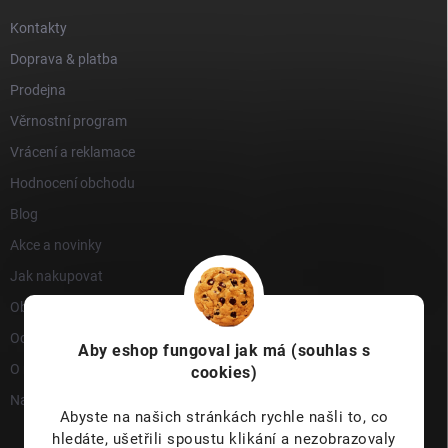
Kontakty
Doprava & platba
Prodejna
Věrnostní program
Vrácení a reklamace
Hodnocení obchodu
Blog
Akce a novinky
Jak nakupovat
Obchodní podmínky
Ochrana osobních údajů
Aby eshop
fungoval jak má (souhlas s
O nás
cookies)
Napište nám
Abyste na našich stránkách rychle našli to, co
hledáte, ušetřili spoustu klikání a nezobrazovaly