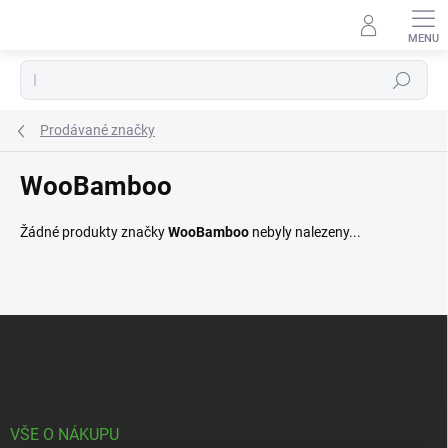
Přejít
na
obsah
Hledat
Prodávané značky
WooBamboo
Žádné produkty značky
WooBamboo
nebyly nalezeny...
Z
á
p
a
t
í
VŠE O NÁKUPU