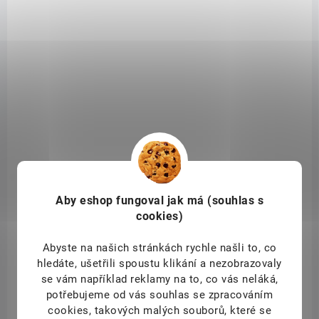
SKLADEM
(2 KS)
Sonett Tuhé mýdlo na skvrny 100 g
69 Kč
/ ks
Do košíku
Pro odstranění nejrůznějších skvrn.
Aby eshop
fungoval jak má (souhlas s
cookies)
NC-GB3060
Abyste na našich stránkách rychle našli to, co
hledáte, ušetřili spoustu klikání a nezobrazovaly
se vám například reklamy na to, co vás neláká,
potřebujeme od vás souhlas se zpracováním
cookies, takových malých souborů, které se