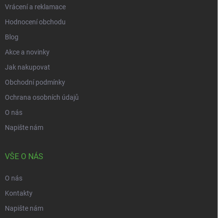
Vrácení a reklamace
Hodnocení obchodu
Blog
Akce a novinky
Jak nakupovat
Obchodní podmínky
Ochrana osobních údajů
O nás
Napište nám
VŠE O NÁS
O nás
Kontakty
Napište nám