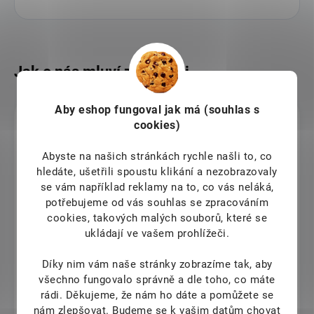
Aby eshop
fungoval jak má (souhlas s
Jana Gubova
cookies)
9.8.2026
Abyste na našich stránkách rychle našli to, co
Detoxikační náplasti na nohy
hledáte, ušetřili spoustu klikání a nezobrazovaly
se vám například reklamy na to, co vás neláká,
Ivana Horáková
potřebujeme od vás souhlas se zpracováním
cookies, takových malých souborů, které se
9.8.2026
ukládají ve vašem prohlížeči.
Vřele doporučuji a těším se opět na shledání s perfektním
obchudkem a profesionálním přístupem
Díky nim vám naše stránky zobrazíme tak, aby
všechno fungovalo správně a dle toho, co máte
Ondřej Šlehofer
rádi.
Děkujeme, že nám ho dáte a pomůžete se
nám zlepšovat. Budeme se k vašim datům chovat
9.8.2026