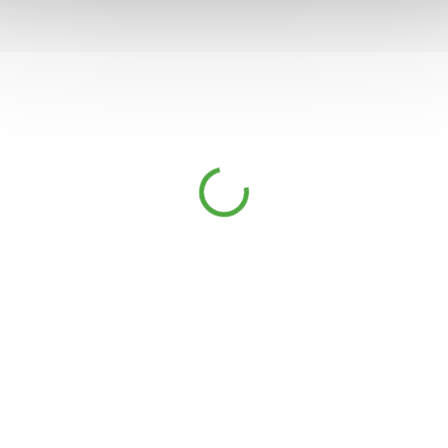
Medvědí česnek mletý
DOSTUPNÉ DO 1
119 Kč
DNE
Medvědí česnek je vytrvalá
rostlina dorůstající výšky až 40 cm.
Kořen má cibulovitý, stonek
přímý, listy převážně přízemní
a řapíkaté, na povrchu potažené
kutikulou, proto jsou hladké
a světlé. Květy medvědího česneku
jsou bílé, drobné a často vytváří
Detail