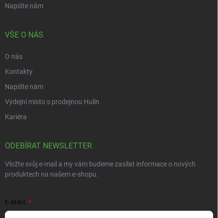
Napište nám
VŠE O NÁS
O nás
Kontakty
Napište nám
Výdejní místo s prodejnou Hulín
Kariéra
ODEBÍRAT NEWSLETTER
Vložte svůj e-mail a my vám budeme zasílat informace o nových
produktech na našem e-shopu.
E-MAIL