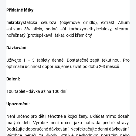
Přidatné látky:
mikrokrystalická celulóza (objemové činidlo), extrakt Allium
sativum 3% alicin, sodná sůl karboxymethylcelulozy, stearan
hořečnatý (protispékavá látka), oxid křemičitý
Dávkování:
Užívejte 1 – 3 tablety denně. Dostatečně zapít tekutinou.
Pro
optimální účinnost doporučujeme užívat po dobu 2-3 měsíců.
Balení:
100 tablet - dávka až na 100 dní
Upozornění:
Není určeno pro děti, těhotné a kojící ženy. Ukládat mimo dosah
malých dětí. Výrobek není určen jako náhrada pestré stravy.
Dodržujte doporučené dávkování. Nepřekračujte denní dávkování.
Výrobce neručí za škody, vzniklé nevhodným použitím nebo