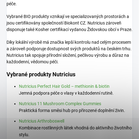
péče.
Vybrané BIO produkty vznikají ve specializovaných prostorách a
jsou certifikovány společností Biokont CZ. Nutricius zároveň
disponuje také Kosher certifikací vydanou Židovskou obcí v Praze.
Díky lokální výrobě má značka lepší kontrolu nad celým procesem
a zároveň podporuje dostupnost svých produktů na českém trhu.
Nutricius tak spojuje přírodní složení, pečlivou výrobu a důraz na
každodenní, vědomou péči.
Vybrané produkty Nutricius
Nutricius Perfect Hair Gold – methionin & biotin
Jemná podpora péče o vlasy v každodenní rutině.
Nutricius 11 Mushroom Complex Gummies
Praktická forma směsi hub pro přirozené doplnění živin.
Nutricius Arthroboswell
Kombinace rostlinných látek vhodná do aktivního životního
stylu.