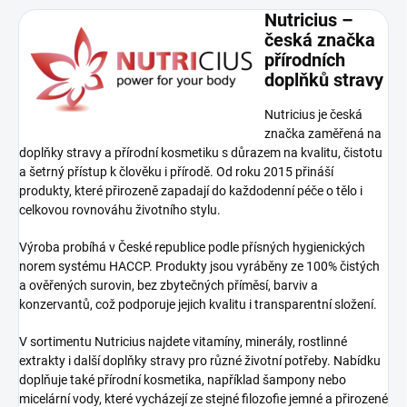
Nutricius –
česká značka
přírodních
doplňků stravy
Nutricius je česká
značka zaměřená na
doplňky stravy a přírodní kosmetiku s důrazem na kvalitu, čistotu
a šetrný přístup k člověku i přírodě. Od roku 2015 přináší
produkty, které přirozeně zapadají do každodenní péče o tělo i
celkovou rovnováhu životního stylu.
Výroba probíhá v České republice podle přísných hygienických
norem systému HACCP. Produkty jsou vyráběny ze 100% čistých
a ověřených surovin, bez zbytečných příměsí, barviv a
konzervantů, což podporuje jejich kvalitu i transparentní složení.
V sortimentu Nutricius najdete vitamíny, minerály, rostlinné
extrakty i další doplňky stravy pro různé životní potřeby. Nabídku
doplňuje také přírodní kosmetika, například šampony nebo
micelární vody, které vycházejí ze stejné filozofie jemné a přirozené