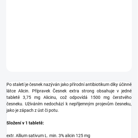
Česnek extra strong 1500 mg
obsahuje účinnou látku
Alicin
,
která je známá také jako
přírodní antibiotikum
. Užíváním
přípravku Česnek extra strong nedochází k nepříjemným vedlejším
projevům česneku, jako je zápach z úst či z potu.
DETAILNÍ INFORMACE
ZEPTAT SE
HLÍDAT
Po staletí je česnek nazýván jako přírodní antibiotikum díky účinné
látce Alicin. Přípravek Česnek extra strong obsahuje v jedné
tabletě 3,75 mg Alicinu, což odpovídá 1500 mg čerstvého
česneku. Užíváním nedochází k nepříjemným projevům česneku,
jako je zápach z úst či potu.
Složení v 1 tabletě:
extr. Allium sativum L. min. 3% alicin 125 mg