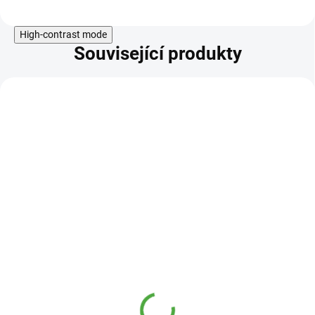
High-contrast mode
Související produkty
KÓD:
SAD11796
Allnature Černý česnek
60 kapslí
169 Kč
SKLADEM
159 Kč