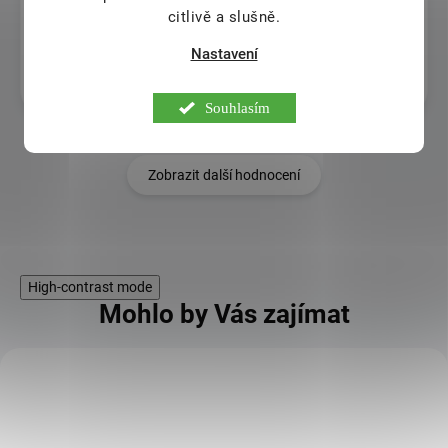
citlivě a slušně.
Věra Doležalová
Nastavení
9.8.2026
Souhlasím
Zobrazit další hodnocení
High-contrast mode
Mohlo by Vás zajímat
KÓD:
TIP
SPS1220M50