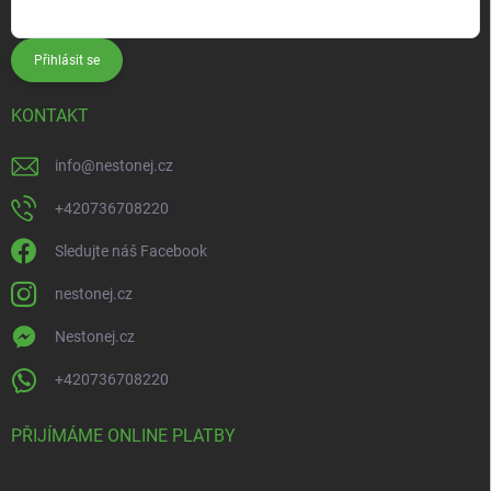
Přihlásit se
KONTAKT
info
@
nestonej.cz
+420736708220
Sledujte náš Facebook
nestonej.cz
Nestonej.cz
+420736708220
PŘIJÍMÁME ONLINE PLATBY