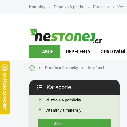
Přejít
Kontakty
Doprava & platba
Prodejna
Věrn
na
obsah
AKCE
REPELENTY
OPALOVÁNÍ
Domů
Prodávané značky
Marťánci
P
Kategorie
o
Přeskočit
s
kategorie
t
Přístroje a pomůcky
r
Vitamíny a minerály
a
n
Akce
n