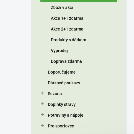
í
Zboží v akci
p
a
Akce 1+1 zdarma
n
Akce 2+1 zdarma
e
l
Produkty s dárkem
Výprodej
Doprava zdarma
Doporučujeme
Dárkové poukazy
Sezóna
Doplňky stravy
Potraviny a nápoje
Pro sportovce