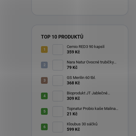
TOP 10 PRODUKTŮ
Cemio RED3 90 kapslí
359 Kč
Nara Natur Ovocné trubičky
Lavaš 140 g
79 Kč
GS Merilin 60 tbl.
368 Kč
Bioprodukt JT Jablečné
trubičky 43 ks (540 g)
309 Kč
Topnatur Probio kaše Malina
60 g
21 Kč
Kloubus 30 sáčků
599 Kč