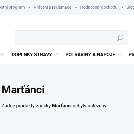
ostní program
Vrácení a reklamace
Hodnocení obchodu
Blo
Hledat
DOPLŇKY STRAVY
POTRAVINY A NÁPOJE
P
Marťánci
Žádné produkty značky
Marťánci
nebyly nalezeny...