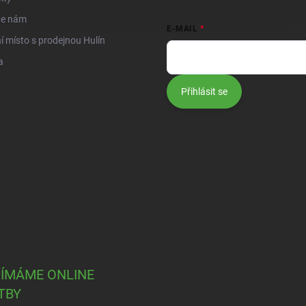
te nám
E-MAIL
í místo s prodejnou Hulín
a
Přihlásit se
JÍMÁME ONLINE
TBY