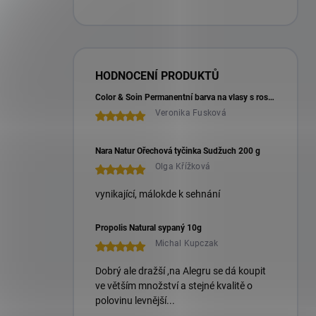
HODNOCENÍ PRODUKTŮ
Color & Soin Permanentní barva na vlasy s rostlinnými extrakty 135 ml
Veronika Fusková
Nara Natur Ořechová tyčinka Sudžuch 200 g
Olga Křížková
vynikající, málokde k sehnání
Propolis Natural sypaný 10g
Michal Kupczak
Dobrý ale dražší ,na Alegru se dá koupit
ve větším množství a stejné kvalitě o
polovinu levnější...