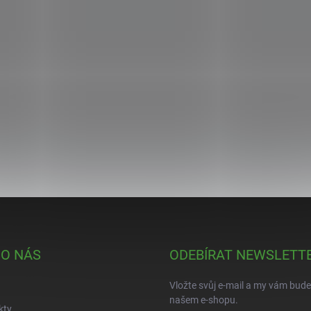
 O NÁS
ODEBÍRAT NEWSLETT
Vložte svůj e-mail a my vám bud
našem e-shopu.
kty