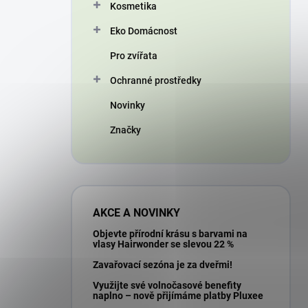
Kosmetika
Eko Domácnost
Pro zvířata
Ochranné prostředky
Novinky
Značky
AKCE A NOVINKY
Objevte přírodní krásu s barvami na
vlasy Hairwonder se slevou 22 %
Zavařovací sezóna je za dveřmi!
Využijte své volnočasové benefity
naplno – nově přijímáme platby Pluxee