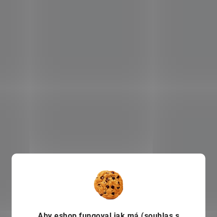
Aby eshop
fungoval jak má (souhlas s