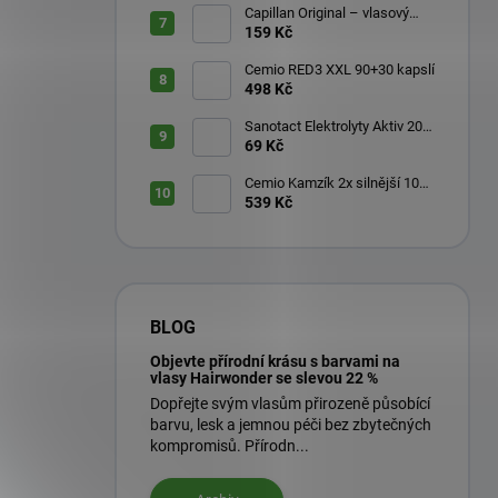
Capillan Original – vlasový
aktivátor 200 ml
159 Kč
Cemio RED3 XXL 90+30 kapslí
498 Kč
Sanotact Elektrolyty Aktiv 20
šumivých tablet
69 Kč
Cemio Kamzík 2x silnější 100
kapslí + 50 kapslí
539 Kč
BLOG
Objevte přírodní krásu s barvami na
vlasy Hairwonder se slevou 22 %
Dopřejte svým vlasům přirozeně působící
barvu, lesk a jemnou péči bez zbytečných
kompromisů. Přírodn...