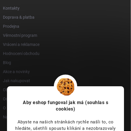
Kontakty
Doprava & platba
Prodejna
Věrnostní program
Vrácení a reklamace
Hodnocení obchodu
Blog
Akce a novinky
Jak nakupovat
Obchodní podmínky
Ochrana osobních údajů
Aby eshop
fungoval jak má (souhlas s
O nás
cookies)
Napište nám
Abyste na našich stránkách rychle našli to, co
hledáte, ušetřili spoustu klikání a nezobrazovaly