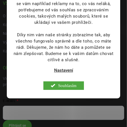
VŠE O NÁS
se vám například reklamy na to, co vás neláká,
potřebujeme od vás souhlas se zpracováním
cookies, takových malých souborů, které se
O nás
ukládají ve vašem prohlížeči.
Kontakty
Napište nám
Díky nim vám naše stránky zobrazíme tak, aby
všechno fungovalo správně a dle toho, co máte
Výdejní místo s prodejnou Hulín
rádi.
Děkujeme, že nám ho dáte a pomůžete se
Kariéra
nám zlepšovat. Budeme se k vašim datům chovat
citlivě a slušně.
ODEBÍRAT NEWSLETTER
Nastavení
Vložte svůj e-mail a my vám budeme zasílat informace o nových
produktech na našem e-shopu.
Souhlasím
E-MAIL
Přihlásit se