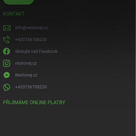
KONTAKT
info
@
nestonej.cz
+420736708220
Sledujte náš Facebook
nestonej.cz
Nestonej.cz
+420736708220
PŘIJÍMÁME ONLINE PLATBY