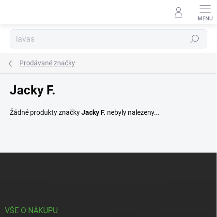
Přejít
na
obsah
Hledat
Prodávané značky
Jacky F.
Žádné produkty značky
Jacky F.
nebyly nalezeny...
Z
á
p
a
t
í
VŠE O NÁKUPU