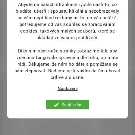
Abyste na našich stránkách rychle našli to, co
NOVINKA
hledáte, ušetřili spoustu klikání a nezobrazovaly
DLS_138
se vám například reklamy na to, co vás neláká,
potřebujeme od vás souhlas se zpracováním
cookies, takových malých souborů, které se
ukládají ve vašem prohlížeči.
Díky nim vám naše stránky zobrazíme tak, aby
všechno fungovalo správně a dle toho, co máte
rádi.
Děkujeme, že nám ho dáte a pomůžete se
nám zlepšovat. Budeme se k vašim datům chovat
citlivě a slušně.
Nastavení
SKLADEM
Souhlasím
(2 KS)
InaEssentials Hydrobiotic Růže, Jedle & Citronová
kůra 150 ml
699 Kč
/ ks
Do košíku