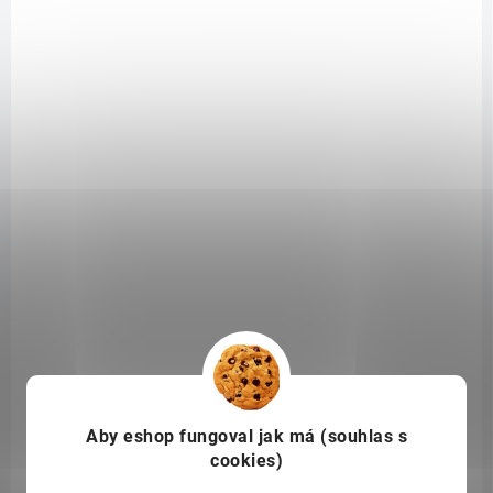
SKLADEM
(2 KS)
InaEssentials Hydrobiotic Levandule & Máta 150 ml
699 Kč
/ ks
Do košíku
Bezoplachový krok pro mastnější a problematickou pleť s levandulí,
mátou a postbiotiky.
Pomáhá pleť šetrně dočistit, osvěžit a podpořit
její přirozenou rovnováhu bez těžkého pocitu.
Aby eshop
fungoval jak má (souhlas s
cookies)