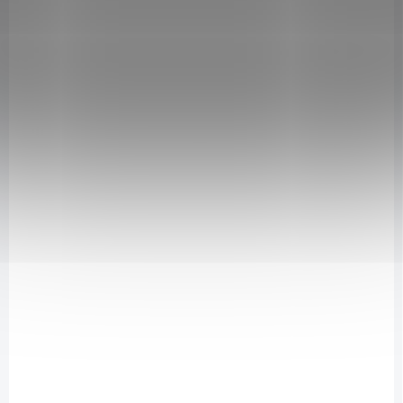
Růže, jedle bělokorá a citronová kůra v lehké postbiotické péči pro
unavenou a zralou pleť.
Bezoplachová textura osvěžuje, hydratuje a
pomáhá podpořit přirozenou kožní bariéru.
DLS_101