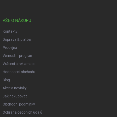
n
p
k
í
a
y
t
v
ý
í
VŠE O NÁKUPU
p
i
Kontakty
s
u
Doprava & platba
Prodejna
Věrnostní program
Vrácení a reklamace
Hodnocení obchodu
Blog
Akce a novinky
Jak nakupovat
Obchodní podmínky
Ochrana osobních údajů