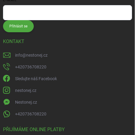
Přihlásit se
KONTAKT
info
@
nestonej.cz
+420736708220
Sledujte náš Facebook
nestonej.cz
Nestonej.cz
+420736708220
PŘIJÍMÁME ONLINE PLATBY